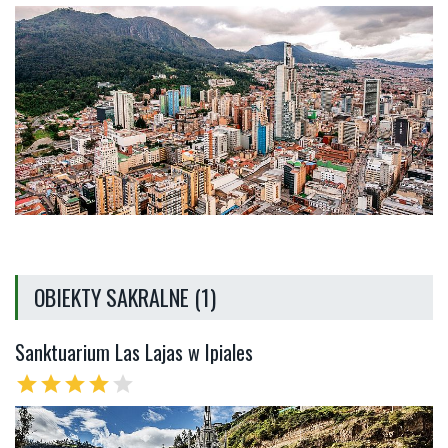
OBIEKTY SAKRALNE (1)
Sanktuarium Las Lajas w Ipiales
star
star
star
star
star