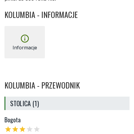
KOLUMBIA - INFORMACJE
info_outline
Informacje
KOLUMBIA - PRZEWODNIK
STOLICA (1)
Bogota
star
star
star
star
star