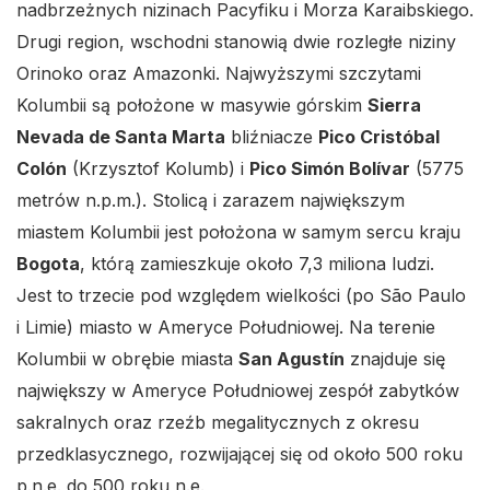
nadbrzeżnych nizinach Pacyfiku i Morza Karaibskiego.
Drugi region, wschodni stanowią dwie rozległe niziny
Orinoko oraz Amazonki. Najwyższymi szczytami
Kolumbii są położone w masywie górskim
Sierra
Nevada de Santa Marta
bliźniacze
Pico Cristóbal
Colón
(Krzysztof Kolumb) i
Pico Simón Bolívar
(5775
metrów n.p.m.). Stolicą i zarazem największym
miastem Kolumbii jest położona w samym sercu kraju
Bogota
, którą zamieszkuje około 7,3 miliona ludzi.
Jest to trzecie pod względem wielkości (po São Paulo
i Limie) miasto w Ameryce Południowej. Na terenie
Kolumbii w obrębie miasta
San Agustín
znajduje się
największy w Ameryce Południowej zespół zabytków
sakralnych oraz rzeźb megalitycznych z okresu
przedklasycznego, rozwijającej się od około 500 roku
p.n.e. do 500 roku n.e.