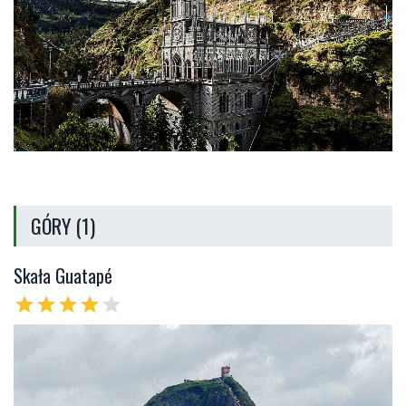
GÓRY (1)
Skała Guatapé
star
star
star
star
star