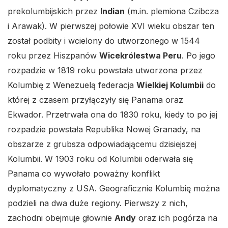
prekolumbijskich przez
Indian
(m.in. plemiona Czibcza
i Arawak). W pierwszej połowie XVI wieku obszar ten
został podbity i wcielony do utworzonego w 1544
roku przez Hiszpanów
Wicekrólestwa Peru
. Po jego
rozpadzie w 1819 roku powstała utworzona przez
Kolumbię z Wenezuelą federacja
Wielkiej Kolumbii
do
której z czasem przyłączyły się Panama oraz
Ekwador. Przetrwała ona do 1830 roku, kiedy to po jej
rozpadzie powstała Republika Nowej Granady, na
obszarze z grubsza odpowiadającemu dzisiejszej
Kolumbii. W 1903 roku od Kolumbii oderwała się
Panama co wywołało poważny konflikt
dyplomatyczny z USA. Geograficznie Kolumbię można
podzieli na dwa duże regiony. Pierwszy z nich,
zachodni obejmuje głownie
Andy
oraz ich pogórza na