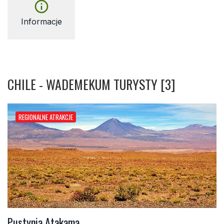
info_outline
Informacje
CHILE - WADEMEKUM TURYSTY [3]
REGIONALNE ATRAKCJE
Pustynia Atakama