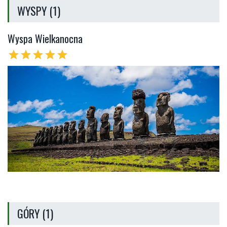
WYSPY (1)
Wyspa Wielkanocna
star
star
star
star
star
GÓRY (1)