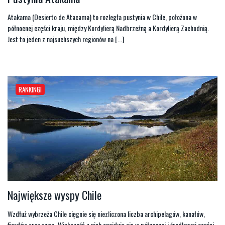
Atakama (Desierto de Atacama) to rozległa pustynia w Chile, położona w
północnej części kraju, między Kordylierą Nadbrzeżną a Kordylierą Zachodnią.
Jest to jeden z najsuchszych regionów na [...]
RANKINGI
Największe wyspy Chile
Wzdłuż wybrzeża Chile cięgnie się niezliczona liczba archipelagów, kanałów,
fiordów oraz wysp. Większość z nich znajduje się w północnej i środkowej części