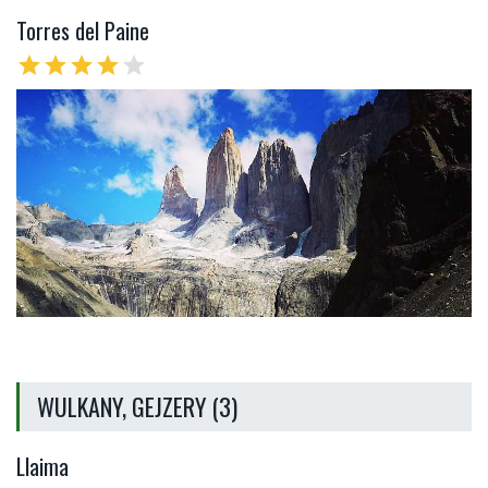
Torres del Paine
star
star
star
star
star
WULKANY, GEJZERY (3)
Llaima