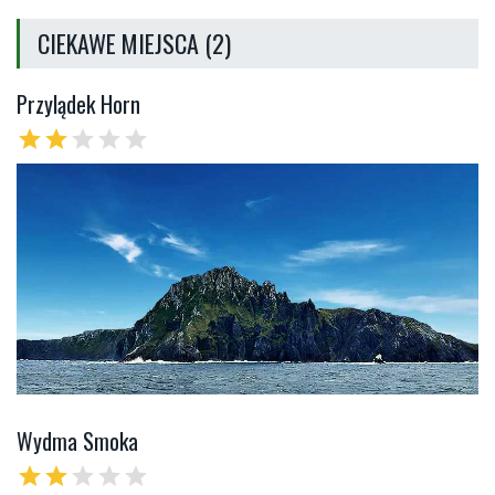
CIEKAWE MIEJSCA (2)
Przylądek Horn
star
star
star
star
star
Wydma Smoka
star
star
star
star
star