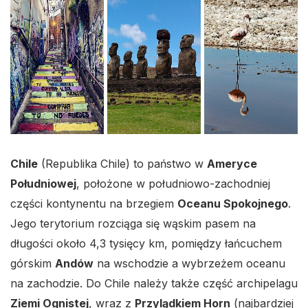
Chile
(Republika Chile) to państwo w
Ameryce
Południowej
, położone w południowo-zachodniej
części kontynentu na brzegiem
Oceanu Spokojnego
.
Jego terytorium rozciąga się wąskim pasem na
długości około 4,3 tysięcy km, pomiędzy łańcuchem
górskim
Andów
na wschodzie a wybrzeżem oceanu
na zachodzie. Do Chile należy także część archipelagu
Ziemi Ognistej
, wraz z
Przylądkiem Horn
(najbardziej