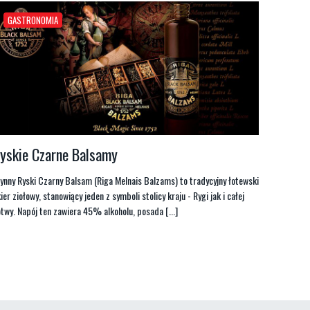
GASTRONOMIA
yskie Czarne Balsamy
ynny Ryski Czarny Balsam (Riga Melnais Balzams) to tradycyjny łotewski
kier ziołowy, stanowiący jeden z symboli stolicy kraju - Rygi jak i całej
twy. Napój ten zawiera 45% alkoholu, posada [...]