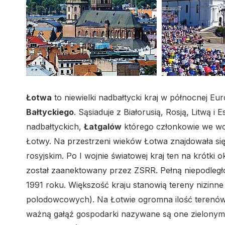
Łotwa
to niewielki nadbałtycki kraj w północnej 
Bałtyckiego
. Sąsiaduje z Białorusią, Rosją, Litwą 
nadbałtyckich,
Łatgalów
którego członkowie we wc
Łotwy. Na przestrzeni wieków Łotwa znajdowała si
rosyjskim. Po I wojnie światowej kraj ten na krótki
został zaanektowany przez ZSRR. Pełną niepodleg
1991 roku. Większość kraju stanowią tereny nizinne 
polodowcowych). Na Łotwie ogromna ilość terenów je
ważną gałąź gospodarki nazywane są one zielonym 