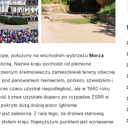
Europie, położony na wschodnim wybrzeżu
Morza
i Estonią. Nazwa kraju pochodzi od plemiona
zesnym średniowieczu zamieszkiwali tereny obecnej
ę pod panowaniem niemieckim, polskim, szwedzkim i
 okres czasu uzyskał niepodległość, ale w 1940 roku
łość Łotwa uzyskała dopiero po rozpadzie ZSRR w
pokryte dużą ilością jezior (głównie
st zalesiona. Z racji tego, że drzewa stanowią
złotem kraju. Najwyższym punktem jest wzniesienie