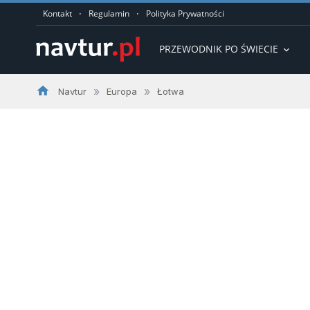
·
·
Kontakt
Regulamin
Polityka Prywatności
PRZEWODNIK PO ŚWIECIE
expand_more
home
»
»
Navtur
Europa
Łotwa