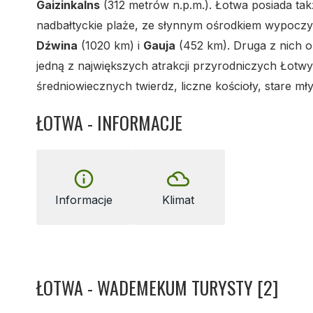
Gaizinkalns
(312 metrów n.p.m.). Łotwa posiada tak
nadbałtyckie plaże, ze słynnym ośrodkiem wypoc
Dźwina
(1020 km) i
Gauja
(452 km). Druga z nich o
jedną z największych atrakcji przyrodniczych Łotwy.
średniowiecznych twierdz, liczne kościoły, stare mły
ŁOTWA - INFORMACJE
info_outline
filter_drama
Informacje
Klimat
ŁOTWA - WADEMEKUM TURYSTY [2]