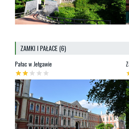
ZAMKI I PAŁACE (6)
Pałac w Jełgawie
Z
star
star
star
star
star
s