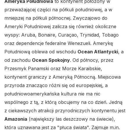
Ameryka Południowa
to kontynent położony w
przeważającej części na półkuli południowej, a w
mniejszej na półkuli północnej. Zwyczajowo do
Ameryki Południowej zalicza się również okoliczne
wyspy: Aruba, Bonaire, Curaçao, Trynidad, Tobago
oraz dependencje federalne Wenezueli. Amerykę
Południową oblewa od wschodu
Ocean Atlantycki
, a
od zachodu
Ocean Spokojny
. Od północy, przez
Przesmyk Panamski oraz Morze Karaibskie,
kontynent graniczy z Ameryką Północną. Miejscowa
przyroda znacząco różni się od europejskiej, a
południowoamerykańska kultura nie ma nic
wspólnego z tą, z którą obcujemy na co dzień. Jedną
z ciekawszych atrakcji przyrodniczych kontynentu jest
Amazonia
(największy las deszczowy na świecie),
która uznawana jest za "płuca świata". Zajmuje m.in.