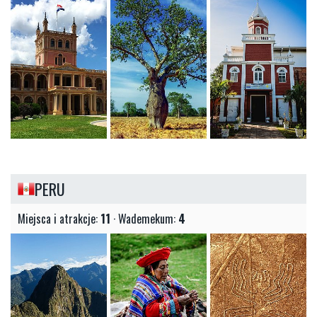
PERU
Miejsca i atrakcje:
11
· Wademekum:
4