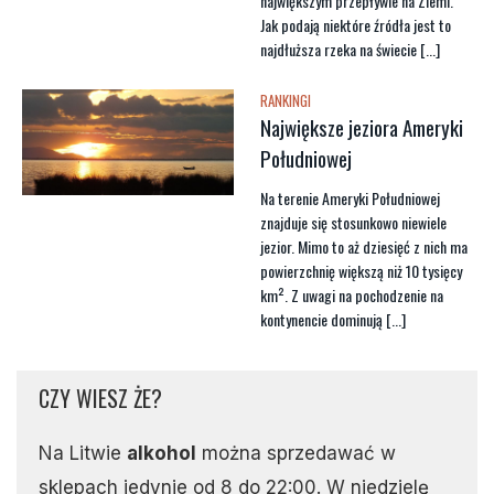
największym przepływie na Ziemi.
Jak podają niektóre źródła jest to
najdłuższa rzeka na świecie [...]
RANKINGI
Największe jeziora Ameryki
Południowej
Na terenie Ameryki Południowej
znajduje się stosunkowo niewiele
jezior. Mimo to aż dziesięć z nich ma
powierzchnię większą niż 10 tysięcy
km². Z uwagi na pochodzenie na
kontynencie dominują [...]
CZY WIESZ ŻE?
Na Litwie
alkohol
można sprzedawać w
sklepach jedynie od 8 do 22:00. W niedzielę