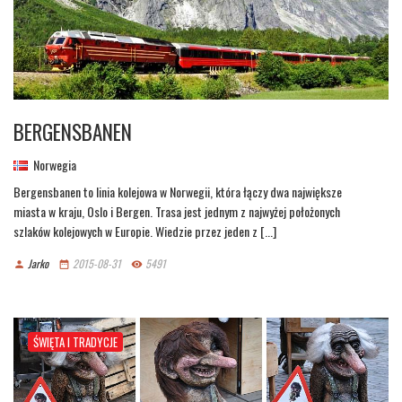
BERGENSBANEN
Norwegia
Bergensbanen to linia kolejowa w Norwegii, która łączy dwa największe
miasta w kraju, Oslo i Bergen. Trasa jest jednym z najwyżej położonych
szlaków kolejowych w Europie. Wiedzie przez jeden z [...]
Jarko
2015-08-31
5491
person
date_range
remove_red_eye
ŚWIĘTA I TRADYCJE