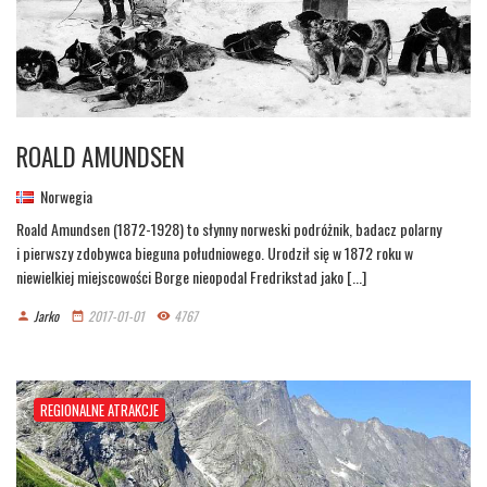
ROALD AMUNDSEN
Norwegia
Roald Amundsen (1872-1928) to słynny norweski podróżnik, badacz polarny
i pierwszy zdobywca bieguna południowego. Urodził się w 1872 roku w
niewielkiej miejscowości Borge nieopodal Fredrikstad jako [...]
Jarko
2017-01-01
4767
person
date_range
remove_red_eye
REGIONALNE ATRAKCJE