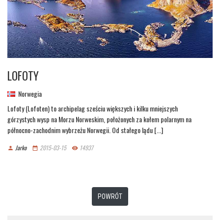
LOFOTY
Norwegia
Lofoty (Lofoten) to archipelag sześciu większych i kilku mniejszych
górzystych wysp na Morzu Norweskim, położonych za kołem polarnym na
północno-zachodnim wybrzeżu Norwegii. Od stałego lądu [...]
Jarko
2015-03-15
14937
person
date_range
remove_red_eye
POWRÓT