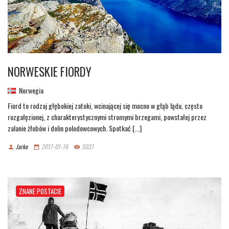
NORWESKIE FIORDY
Norwegia
Fiord to rodzaj głębokiej zatoki, wcinającej się mocno w głąb lądu, często
rozgałęzionej, z charakterystycznymi stromymi brzegami, powstałej przez
zalanie żłobów i dolin polodowcowych. Spotkać [...]
Jarko
2017-01-16
5037
person
date_range
remove_red_eye
ZNANE POSTACIE