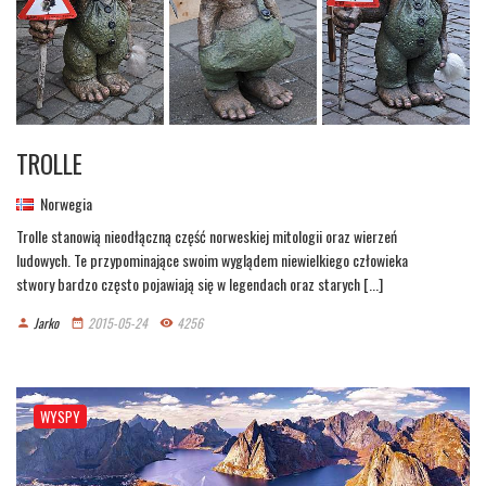
TROLLE
Norwegia
Trolle stanowią nieodłączną część norweskiej mitologii oraz wierzeń
ludowych. Te przypominające swoim wyglądem niewielkiego człowieka
stwory bardzo często pojawiają się w legendach oraz starych [...]
Jarko
2015-05-24
4256
person
date_range
remove_red_eye
WYSPY