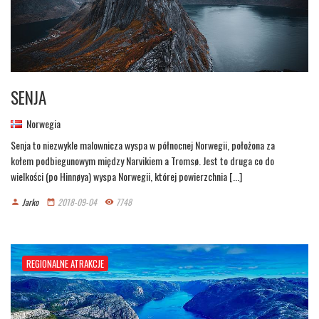
SENJA
Norwegia
Senja to niezwykle malownicza wyspa w północnej Norwegii, położona za
kołem podbiegunowym między Narvikiem a Tromsø. Jest to druga co do
wielkości (po Hinnøya) wyspa Norwegii, której powierzchnia [...]
Jarko
2018-09-04
7748
person
date_range
remove_red_eye
REGIONALNE ATRAKCJE