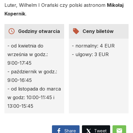
Luter, Wilhelm I Orański czy polski astronom
Mikołaj
Kopernik
.
access_time
local_offer
Godziny otwarcia
Ceny biletów
- od kwietnia do
- normalny: 4 EUR
września w godz.:
- ulgowy: 3 EUR
9:00-17:45
- październik w godz.:
9:00-16:45
- od listopada do marca
w godz: 10:00-11:45 i
13:00-15:45
mail
Share
Tweet