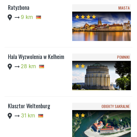
Ratyzbona
MIASTA
location_pin
arrow_right_alt
9 km
star
star
star
star
Hala Wyzwolenia w Kelheim
POMNIKI
location_pin
arrow_right_alt
28 km
star
star
Klasztor Weltenburg
OBIEKTY SAKRALNE
location_pin
arrow_right_alt
31 km
star
star