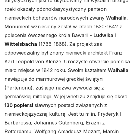
turystycznych jest tu usytuowany na wysokim brzegu
rzeki okazały późnoklasycystyczny panteon
niemieckich bohaterów narodowych zwany
Walhalla
.
Monument wzniesiony został w latach 1830-1842 z
polecenia ówczesnego króla Bawarii -
Ludwika I
Wittelsbacha
(1786-1868). Za projekt zaś
odpowiedzialny był znany niemiecki architekt Franz
Karl Leopold von Klenze. Uroczyste otwarcie pomnika
miało miejsce w 1842 roku. Swoim kształtem
Walhalla
nawiązuje do marmurowej greckiej świątyni
(Partenonu), zaś jego nazwa wywodzi się z
germańskiej mitologii. W jej wnętrzu znajduje się około
130 popiersi
sławnych postaci związanych z
niemieckojęzyczną kulturą. Jest tu m in. Fryderyk I
Barbarossa, Johannes Gutenberg, Erazm z
Rotterdamu, Wolfgang Amadeusz Mozart, Marcin