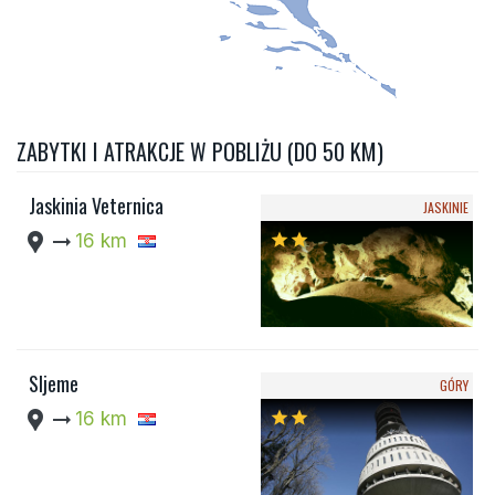
ZABYTKI I ATRAKCJE W POBLIŻU (DO 50 KM)
Jaskinia Veternica
JASKINIE
location_pin
arrow_right_alt
16 km
star
star
Sljeme
GÓRY
location_pin
arrow_right_alt
16 km
star
star