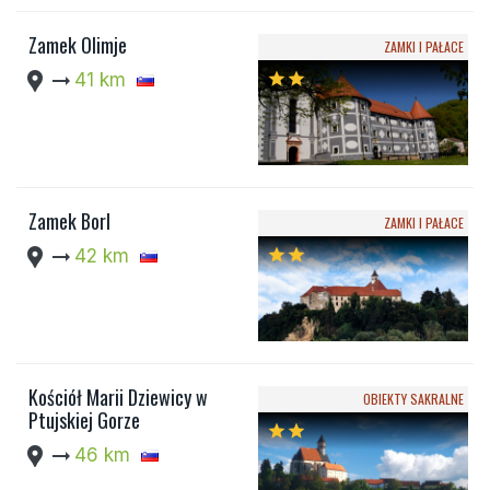
Zamek Olimje
ZAMKI I PAŁACE
location_pin
arrow_right_alt
41 km
star
star
Zamek Borl
ZAMKI I PAŁACE
location_pin
arrow_right_alt
42 km
star
star
Kościół Marii Dziewicy w
OBIEKTY SAKRALNE
Ptujskiej Gorze
star
star
location_pin
arrow_right_alt
46 km