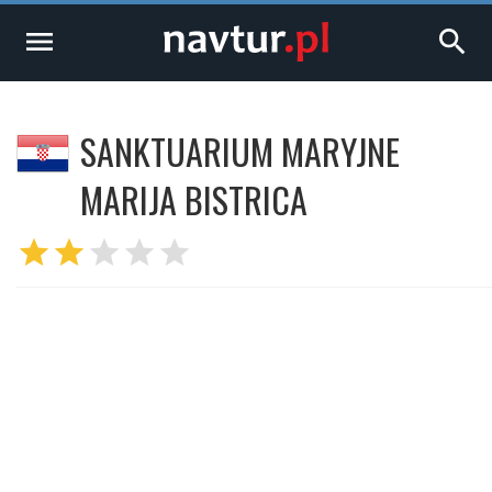
menu
search
SANKTUARIUM MARYJNE
MARIJA BISTRICA
star
star
star
star
star