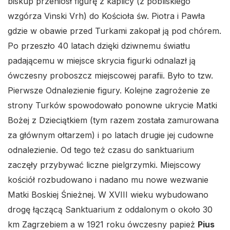
biskup przeniósł figurę z kaplicy (z pobliskiego
wzgórza Vinski Vrh) do Kościoła św. Piotra i Pawła
gdzie w obawie przed Turkami zakopał ją pod chórem.
Po przeszło 40 latach dzięki dziwnemu światłu
padającemu w miejsce skrycia figurki odnalazł ją
ówczesny proboszcz miejscowej parafii. Było to tzw.
Pierwsze Odnalezienie figury. Kolejne zagrożenie ze
strony Turków spowodowało ponowne ukrycie Matki
Bożej z Dzieciątkiem (tym razem została zamurowana
za głównym ołtarzem) i po latach drugie jej cudowne
odnalezienie. Od tego też czasu do sanktuarium
zaczęły przybywać liczne pielgrzymki. Miejscowy
kościół rozbudowano i nadano mu nowe wezwanie
Matki Boskiej Śnieżnej. W XVIII wieku wybudowano
drogę łączącą Sanktuarium z oddalonym o około 30
km Zagrzebiem a w 1921 roku ówczesny papież
Pius