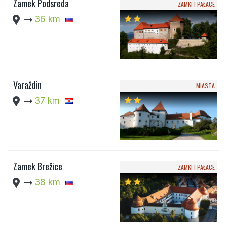
Zamek Podsreda
ZAMKI I PAŁACE
location_pin
arrow_right_alt
36 km
star
star
Varaždin
MIASTA
location_pin
arrow_right_alt
37 km
star
star
Zamek Brežice
ZAMKI I PAŁACE
location_pin
arrow_right_alt
38 km
star
star