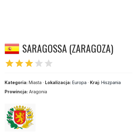
SARAGOSSA (ZARAGOZA)
star
star
star
star
star
Kategoria:
Miasta ·
Lokalizacja:
Europa
·
Kraj:
Hiszpania
Prowincja:
Aragonia