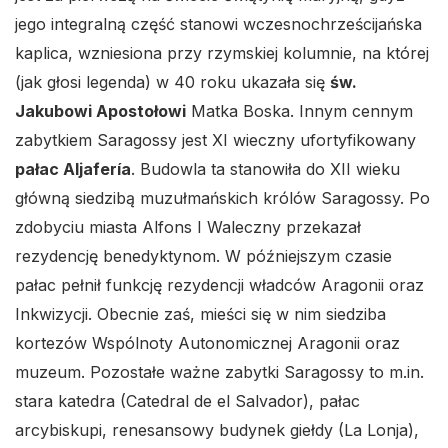
jego integralną część stanowi wczesnochrześcijańska
kaplica, wzniesiona przy rzymskiej kolumnie, na której
(jak głosi legenda) w 40 roku ukazała się
św.
Jakubowi Apostołowi
Matka Boska. Innym cennym
zabytkiem Saragossy jest XI wieczny ufortyfikowany
pałac Aljafería
. Budowla ta stanowiła do XII wieku
główną siedzibą muzułmańskich królów Saragossy. Po
zdobyciu miasta Alfons I Waleczny przekazał
rezydencję benedyktynom. W późniejszym czasie
pałac pełnił funkcję rezydencji władców Aragonii oraz
Inkwizycji. Obecnie zaś, mieści się w nim siedziba
kortezów Wspólnoty Autonomicznej Aragonii oraz
muzeum. Pozostałe ważne zabytki Saragossy to m.in.
stara katedra (Catedral de el Salvador), pałac
arcybiskupi, renesansowy budynek giełdy (La Lonja),