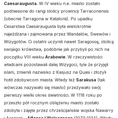
Caesaraugusta
. W IV wieku n.e. miasto zostało
podniesione do rangi stolicy prowincji Tarraconensis
(obecnie Tarragona w Katalonii). Po upadku
Cesarstwa Caesaraugusta była wielokrotnie
najeżdżana i zajmowana przez Wandalów, Swewów i
Wizygotów. Ci ostatni uczynili nawet Saragossę, stolicą
swojego królestwa, podobnie jak przybyli po nich na
początku VIII wieku
Arabowie
. W rzeczywistości
władcami pozostawali dalej Wizygoci, tyle że przyjęli
islam, zmienili nazwisko z Kasjusz na Quasi i złożyli
hołd zdobywcom miasta. Wtedy też
Sarakusa
(tak
wówczas nazywało się miasto) przeżywało swój
pierwszy wielki okres świetności. W 1118 roku po
przeszło pół rocznym oblężeniu miasto zostało
zdobyte i zajęte przez chrześcijańskie wojska Nawarry