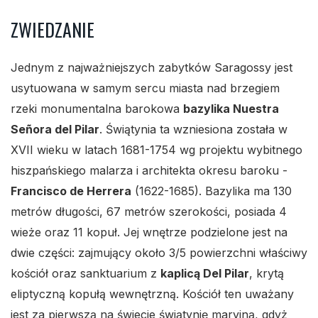
ZWIEDZANIE
Jednym z najważniejszych zabytków Saragossy jest
usytuowana w samym sercu miasta nad brzegiem
rzeki monumentalna barokowa
bazylika Nuestra
Señora del Pilar
. Świątynia ta wzniesiona została w
XVII wieku w latach 1681-1754 wg projektu wybitnego
hiszpańskiego malarza i architekta okresu baroku -
Francisco de Herrera
(1622-1685). Bazylika ma 130
metrów długości, 67 metrów szerokości, posiada 4
wieże oraz 11 kopuł. Jej wnętrze podzielone jest na
dwie części: zajmujący około 3/5 powierzchni właściwy
kościół oraz sanktuarium z
kaplicą Del Pilar
, krytą
eliptyczną kopułą wewnętrzną. Kościół ten uważany
jest za pierwszą na świecie świątynię maryjną, gdyż