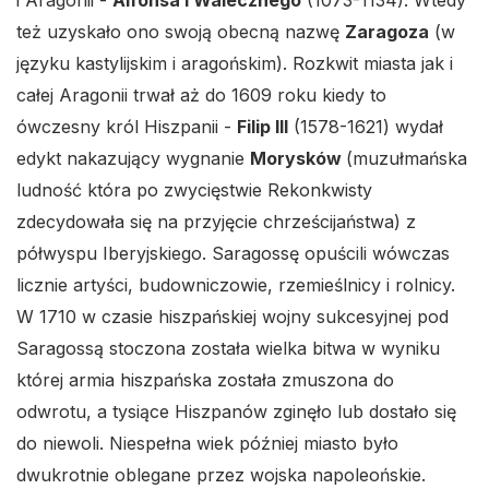
i Aragonii -
Alfonsa I Walecznego
(1073-1134). Wtedy
też uzyskało ono swoją obecną nazwę
Zaragoza
(w
języku kastylijskim i aragońskim). Rozkwit miasta jak i
całej Aragonii trwał aż do 1609 roku kiedy to
ówczesny król Hiszpanii -
Filip III
(1578-1621) wydał
edykt nakazujący wygnanie
Morysków
(muzułmańska
ludność która po zwycięstwie Rekonkwisty
zdecydowała się na przyjęcie chrześcijaństwa) z
półwyspu Iberyjskiego. Saragossę opuścili wówczas
licznie artyści, budowniczowie, rzemieślnicy i rolnicy.
W 1710 w czasie hiszpańskiej wojny sukcesyjnej pod
Saragossą stoczona została wielka bitwa w wyniku
której armia hiszpańska została zmuszona do
odwrotu, a tysiące Hiszpanów zginęło lub dostało się
do niewoli. Niespełna wiek później miasto było
dwukrotnie oblegane przez wojska napoleońskie.