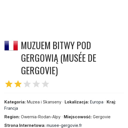
MUZUEM BITWY POD
GERGOWIĄ (MUSÉE DE
GERGOVIE)
star
star
star
star
star
Kategoria:
Muzea i Skanseny ·
Lokalizacja:
Europa
·
Kraj:
Francja
Region:
Owernia-Rodan-Alpy ·
Miejscowość:
Gergovie
Strona Internetowa:
musee-gergovie.fr