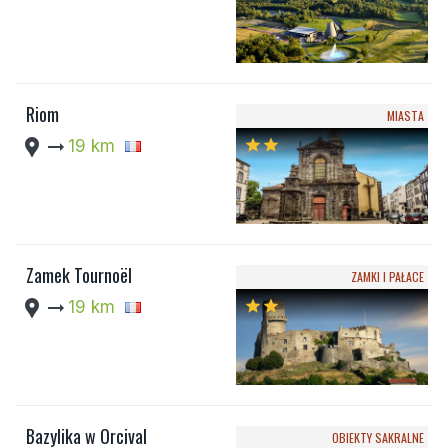
Riom
MIASTA
location_pin
arrow_right_alt
19 km
star
star
Zamek Tournoël
ZAMKI I PAŁACE
location_pin
arrow_right_alt
19 km
star
star
Bazylika w Orcival
OBIEKTY SAKRALNE