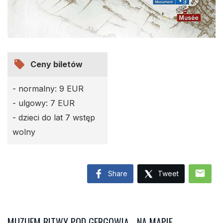
local_offer
Ceny biletów
- normalny: 9 EUR
- ulgowy: 7 EUR
- dzieci do lat 7 wstęp
wolny
mail
Share
Tweet
MUZUEM BITWY POD GERGOWIĄ - NA MAPIE