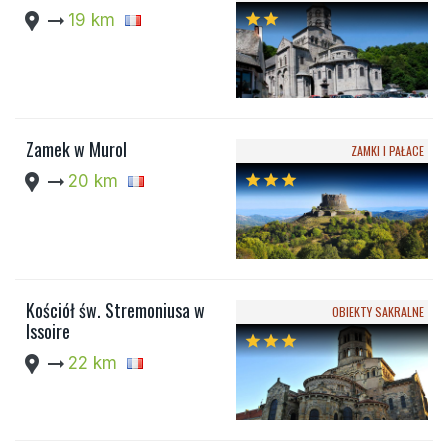
location_pin
arrow_right_alt
19 km
star
star
Zamek w Murol
ZAMKI I PAŁACE
location_pin
arrow_right_alt
20 km
star
star
star
Kościół św. Stremoniusa w
OBIEKTY SAKRALNE
Issoire
star
star
star
location_pin
arrow_right_alt
22 km