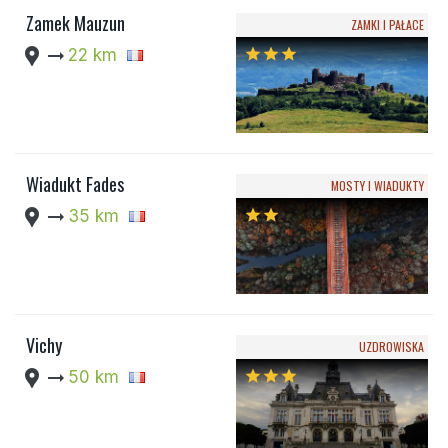
Zamek Mauzun
ZAMKI I PAŁACE
location_pin
arrow_right_alt
22 km
star
star
star
Wiadukt Fades
MOSTY I WIADUKTY
location_pin
arrow_right_alt
35 km
star
star
Vichy
UZDROWISKA
location_pin
arrow_right_alt
50 km
star
star
star