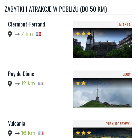
ZABYTKI I ATRAKCJE W POBLIŻU (DO 50 KM)
Clermont-Ferrand
MIASTA
location_pin
arrow_right_alt
7 km
star
star
star
Puy de Dôme
GÓRY
location_pin
arrow_right_alt
12 km
star
star
Vulcania
PARKI ROZRYWKI
location_pin
arrow_right_alt
16 km
star
star
star