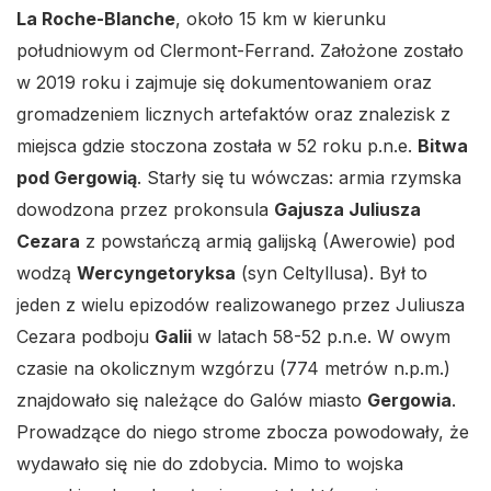
La Roche-Blanche
, około 15 km w kierunku
południowym od Clermont-Ferrand. Założone zostało
w 2019 roku i zajmuje się dokumentowaniem oraz
gromadzeniem licznych artefaktów oraz znalezisk z
miejsca gdzie stoczona została w 52 roku p.n.e.
Bitwa
pod Gergowią
. Starły się tu wówczas: armia rzymska
dowodzona przez prokonsula
Gajusza Juliusza
Cezara
z powstańczą armią galijską (Awerowie) pod
wodzą
Wercyngetoryksa
(syn Celtyllusa). Był to
jeden z wielu epizodów realizowanego przez Juliusza
Cezara podboju
Galii
w latach 58-52 p.n.e. W owym
czasie na okolicznym wzgórzu (774 metrów n.p.m.)
znajdowało się należące do Galów miasto
Gergowia
.
Prowadzące do niego strome zbocza powodowały, że
wydawało się nie do zdobycia. Mimo to wojska