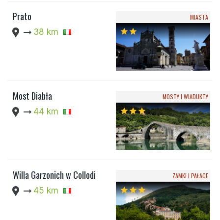
Prato
MIASTA
location_pin
arrow_right_alt
38 km
star
star
Most Diabła
MOSTY I WIADUKTY
location_pin
arrow_right_alt
44 km
star
star
star
Willa Garzonich w Collodi
ZAMKI I PAŁACE
location_pin
arrow_right_alt
45 km
star
star
star