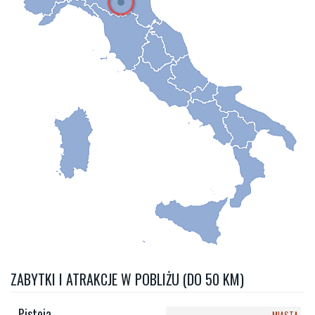
ZABYTKI I ATRAKCJE W POBLIŻU (DO 50 KM)
Pistoia
MIASTA