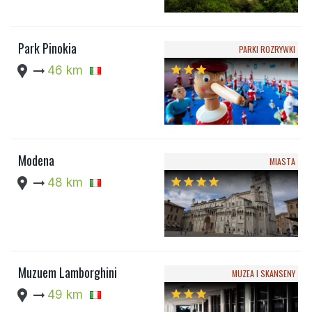
Park Pinokia
PARKI ROZRYWKI
location_pin
arrow_right_alt
46 km
star
star
star
Modena
MIASTA
location_pin
arrow_right_alt
48 km
star
star
star
star
Muzuem Lamborghini
MUZEA I SKANSENY
location_pin
arrow_right_alt
49 km
star
star
star