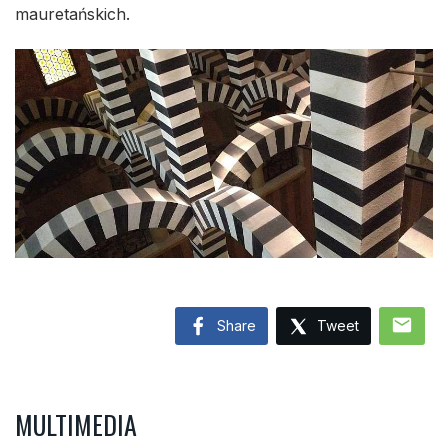
mauretańskich.
mail
Share
Tweet
MULTIMEDIA