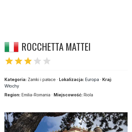
ROCCHETTA MATTEI
star
star
star
star
star
Kategoria:
Zamki i pałace ·
Lokalizacja:
Europa
·
Kraj:
Włochy
Region:
Emilia-Romania ·
Miejscowość:
Riola