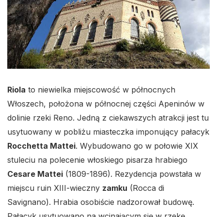
Riola
to niewielka miejscowość w północnych
Włoszech, położona w północnej części Apeninów w
dolinie rzeki Reno. Jedną z ciekawszych atrakcji jest tu
usytuowany w pobliżu miasteczka imponujący pałacyk
Rocchetta Mattei
. Wybudowano go w połowie XIX
stuleciu na polecenie włoskiego pisarza hrabiego
Cesare Mattei
(1809-1896). Rezydencja powstała w
miejscu ruin XIII-wieczny
zamku
(Rocca di
Savignano). Hrabia osobiście nadzorował budowę.
Pałacyk usytuowano na wcinającym się w rzekę