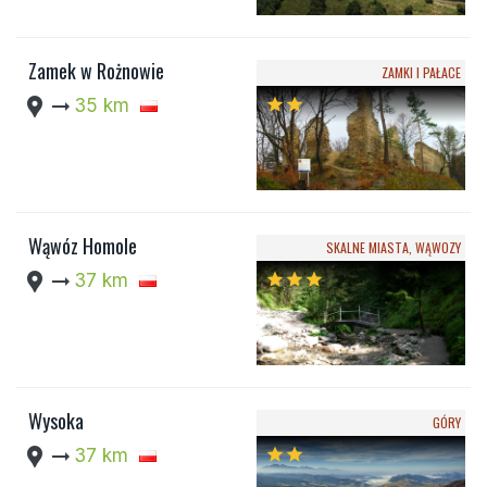
Zamek w Rożnowie
ZAMKI I PAŁACE
location_pin
arrow_right_alt
35 km
star
star
Wąwóz Homole
SKALNE MIASTA, WĄWOZY
location_pin
arrow_right_alt
37 km
star
star
star
Wysoka
GÓRY
location_pin
arrow_right_alt
37 km
star
star