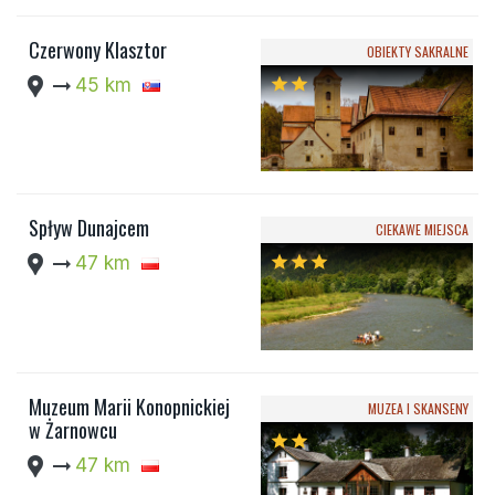
Czerwony Klasztor
OBIEKTY SAKRALNE
location_pin
arrow_right_alt
45 km
star
star
Spływ Dunajcem
CIEKAWE MIEJSCA
location_pin
arrow_right_alt
47 km
star
star
star
Muzeum Marii Konopnickiej
MUZEA I SKANSENY
w Żarnowcu
star
star
location_pin
arrow_right_alt
47 km