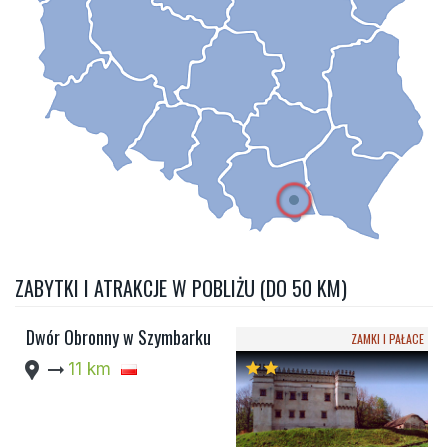
ZABYTKI I ATRAKCJE W POBLIŻU (DO 50 KM)
Dwór Obronny w Szymbarku
ZAMKI I PAŁACE
location_pin
arrow_right_alt
11 km
star
star