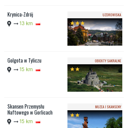
Krynica-Zdrój
UZDROWISKA
location_pin
arrow_right_alt
13 km
star
star
star
Golgota w Tyliczu
OBIEKTY SAKRALNE
location_pin
arrow_right_alt
15 km
star
star
Skansen Przemysłu
MUZEA I SKANSENY
Naftowego w Gorlicach
star
star
location_pin
arrow_right_alt
15 km