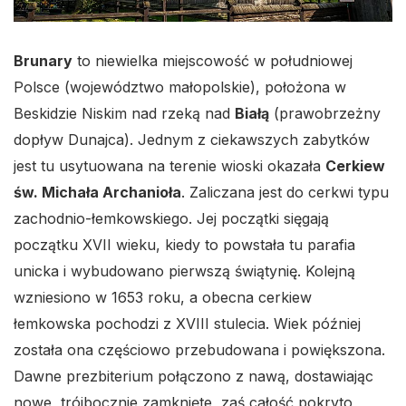
Brunary
to niewielka miejscowość w południowej
Polsce (województwo małopolskie), położona w
Beskidzie Niskim nad rzeką nad
Białą
(prawobrzeżny
dopływ Dunajca). Jednym z ciekawszych zabytków
jest tu usytuowana na terenie wioski okazała
Cerkiew
św. Michała Archanioła
. Zaliczana jest do cerkwi typu
zachodnio-łemkowskiego. Jej początki sięgają
początku XVII wieku, kiedy to powstała tu parafia
unicka i wybudowano pierwszą świątynię. Kolejną
wzniesiono w 1653 roku, a obecna cerkiew
łemkowska pochodzi z XVIII stulecia. Wiek później
została ona częściowo przebudowana i powiększona.
Dawne prezbiterium połączono z nawą, dostawiając
nowe, trójbocznie zamknięte, zaś całość pokryto