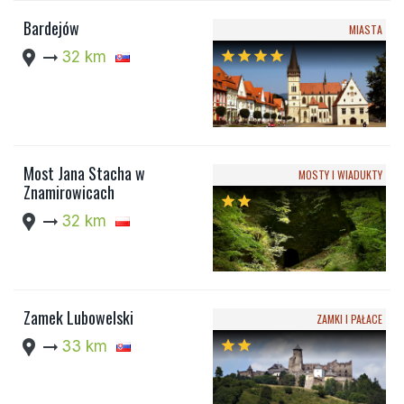
Bardejów
MIASTA
location_pin
arrow_right_alt
32 km
star
star
star
star
Most Jana Stacha w
MOSTY I WIADUKTY
Znamirowicach
star
star
location_pin
arrow_right_alt
32 km
Zamek Lubowelski
ZAMKI I PAŁACE
location_pin
arrow_right_alt
33 km
star
star