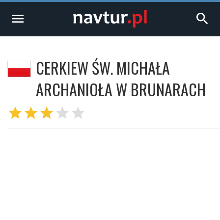
menu
search
CERKIEW ŚW. MICHAŁA
ARCHANIOŁA W BRUNARACH
star
star
star
star
star