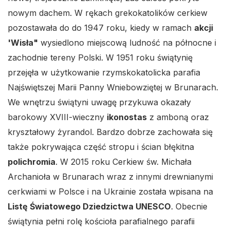
nowym dachem. W rękach grekokatolików cerkiew
pozostawała do do 1947 roku, kiedy w ramach
akcji
'Wisła"
wysiedlono miejscową ludność na północne i
zachodnie tereny Polski. W 1951 roku świątynię
przejęła w użytkowanie rzymskokatolicka parafia
Najświętszej Marii Panny Wniebowziętej w Brunarach.
We wnętrzu świątyni uwagę przykuwa okazały
barokowy XVIII-wieczny
ikonostas
z amboną oraz
kryształowy żyrandol. Bardzo dobrze zachowała się
także pokrywająca część stropu i ścian błękitna
polichromia
. W 2015 roku Cerkiew św. Michała
Archanioła w Brunarach wraz z innymi drewnianymi
cerkwiami w Polsce i na Ukrainie została wpisana na
Listę Światowego Dziedzictwa UNESCO
. Obecnie
świątynia pełni rolę kościoła parafialnego parafii