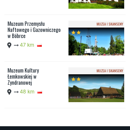
Muzeum Przemysłu
MUZEA I SKANSENY
Naftowego i Gazowniczego
star
star
w Bóbrce
location_pin
arrow_right_alt
47 km
Muzeum Kultury
MUZEA I SKANSENY
Łemkowskiej w
star
star
Zyndranowej
location_pin
arrow_right_alt
48 km