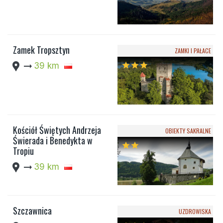
Zamek Tropsztyn
ZAMKI I PAŁACE
location_pin
arrow_right_alt
39 km
star
star
star
Kościół Świętych Andrzeja
OBIEKTY SAKRALNE
Świerada i Benedykta w
star
star
Tropiu
location_pin
arrow_right_alt
39 km
Szczawnica
UZDROWISKA