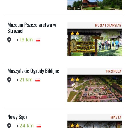
Muzeum Pszczelarstwa w
MUZEA I SKANSENY
Stróżach
star
star
location_pin
arrow_right_alt
16 km
Muszyńskie Ogrody Biblijne
PRZYRODA
location_pin
arrow_right_alt
21 km
star
star
Nowy Sącz
MIASTA
location_pin
arrow_right_alt
24 km
star
star