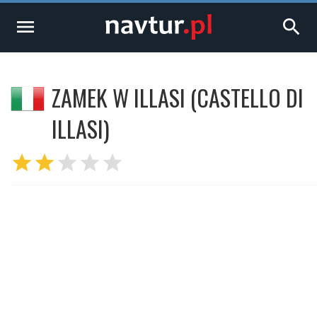
menu
search
ZAMEK W ILLASI (CASTELLO DI
ILLASI)
star
star
star
star
star