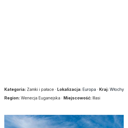
Kategoria:
Zamki i pałace ·
Lokalizacja:
Europa
·
Kraj:
Włochy
Region:
Wenecja Euganejska ·
Miejscowość:
Illasi