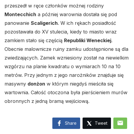
przeszedł w ręce członków możnej rodziny
Montecchich
a później warownia dostała się pod
panowanie
Scaligerich
. W ich rękach posiadłość
pozostawała do XV stulecia, kiedy to miasto wraz
zamkiem stało się częścią
Republiki Weneckiej
.
Obecnie malownicze ruiny zamku udostępnione są dla
zwiedzających. Zamek wzniesiony został na niewielkim
wzgórzu na planie kwadratu o wymiarach 10 na 10
metrów. Przy jednym z jego narożników znajduje się
masywny
donżon
w którym niegdyś mieściła się
wartownia. Całość otoczona była pierścieniem murów
obronnych z jedną bramą wejściową.
mail
Share
Tweet