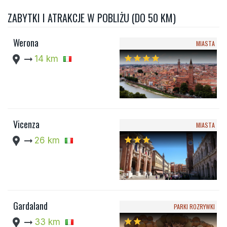
ZABYTKI I ATRAKCJE W POBLIŻU (DO 50 KM)
Werona
MIASTA
location_pin
arrow_right_alt
14 km
star
star
star
star
Vicenza
MIASTA
location_pin
arrow_right_alt
26 km
star
star
star
Gardaland
PARKI ROZRYWKI
location_pin
arrow_right_alt
33 km
star
star