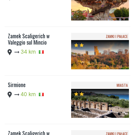
Zamek Scaligerich w
ZAMKI I PAŁACE
Valeggio sul Mincio
star
star
location_pin
arrow_right_alt
34 km
Sirmione
MIASTA
location_pin
arrow_right_alt
40 km
star
star
Zamek Scaligerich w
ZAMKI I PAŁACE