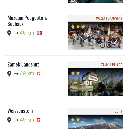
Muzeum Peugeota w
MUZEA I SKANSENY
Sochaux
star
star
star
location_pin
arrow_right_alt
46 km
Zamek Landshut
ZAMKI I PAŁACE
location_pin
arrow_right_alt
49 km
star
star
Weissenstein
GÓRY
location_pin
arrow_right_alt
49 km
star
star