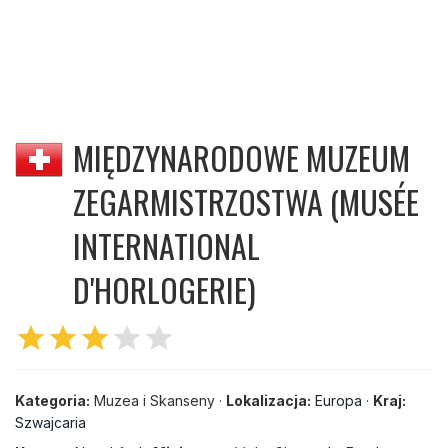
MIĘDZYNARODOWE MUZEUM
ZEGARMISTRZOSTWA (MUSÉE
INTERNATIONAL
D'HORLOGERIE)
star
star
star
star
star
Kategoria:
Muzea i Skanseny ·
Lokalizacja:
Europa
·
Kraj:
Szwajcaria