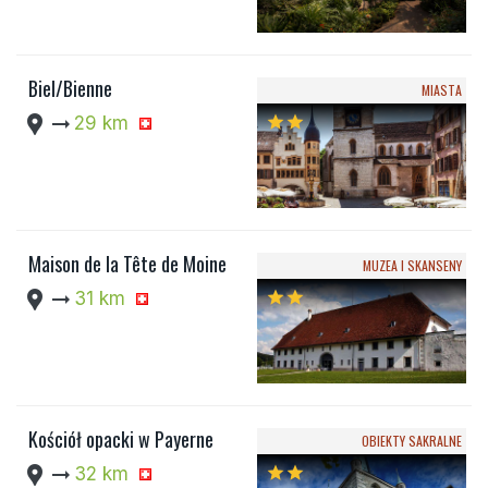
Biel/Bienne
MIASTA
location_pin
arrow_right_alt
29 km
star
star
Maison de la Tête de Moine
MUZEA I SKANSENY
location_pin
arrow_right_alt
31 km
star
star
Kościół opacki w Payerne
OBIEKTY SAKRALNE
location_pin
arrow_right_alt
32 km
star
star