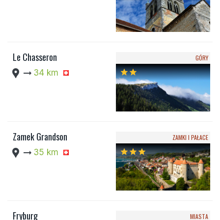
Le Chasseron
GÓRY
location_pin
arrow_right_alt
34 km
star
star
Zamek Grandson
ZAMKI I PAŁACE
location_pin
arrow_right_alt
35 km
star
star
star
Fryburg
MIASTA