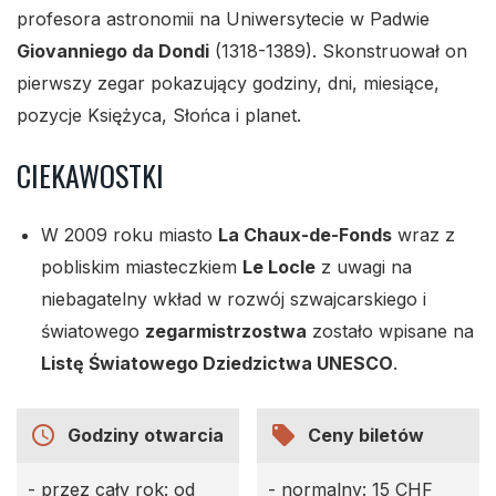
profesora astronomii na Uniwersytecie w Padwie
Giovanniego da Dondi
(1318-1389). Skonstruował on
pierwszy zegar pokazujący godziny, dni, miesiące,
pozycje Księżyca, Słońca i planet.
CIEKAWOSTKI
W 2009 roku miasto
La Chaux-de-Fonds
wraz z
pobliskim miasteczkiem
Le Locle
z uwagi na
niebagatelny wkład w rozwój szwajcarskiego i
światowego
zegarmistrzostwa
zostało wpisane na
Listę Światowego Dziedzictwa UNESCO
.
access_time
local_offer
Godziny otwarcia
Ceny biletów
- przez cały rok: od
- normalny: 15 CHF