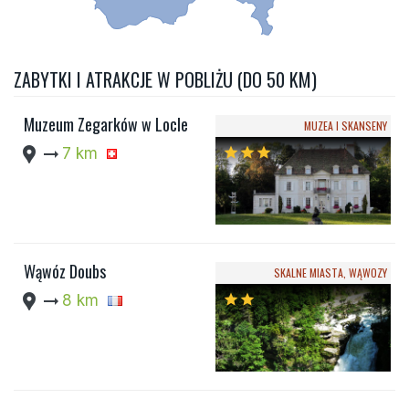
ZABYTKI I ATRAKCJE W POBLIŻU (DO 50 KM)
Muzeum Zegarków w Locle
MUZEA I SKANSENY
location_pin
arrow_right_alt
7 km
star
star
star
Wąwóz Doubs
SKALNE MIASTA, WĄWOZY
location_pin
arrow_right_alt
8 km
star
star