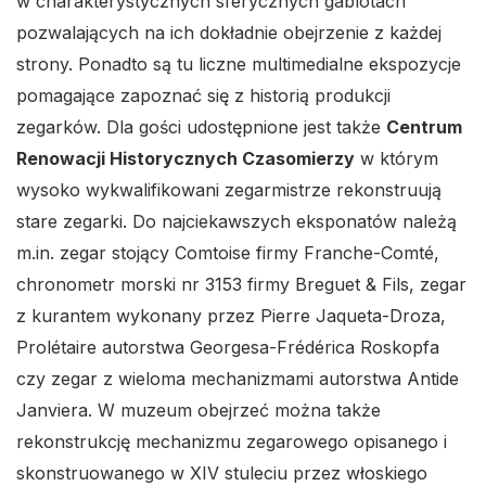
w charakterystycznych sferycznych gablotach
pozwalających na ich dokładnie obejrzenie z każdej
strony. Ponadto są tu liczne multimedialne ekspozycje
pomagające zapoznać się z historią produkcji
zegarków. Dla gości udostępnione jest także
Centrum
Renowacji Historycznych Czasomierzy
w którym
wysoko wykwalifikowani zegarmistrze rekonstruują
stare zegarki. Do najciekawszych eksponatów należą
m.in. zegar stojący Comtoise firmy Franche-Comté,
chronometr morski nr 3153 firmy Breguet & Fils, zegar
z kurantem wykonany przez Pierre Jaqueta-Droza,
Prolétaire autorstwa Georgesa-Frédérica Roskopfa
czy zegar z wieloma mechanizmami autorstwa Antide
Janviera. W muzeum obejrzeć można także
rekonstrukcję mechanizmu zegarowego opisanego i
skonstruowanego w XIV stuleciu przez włoskiego