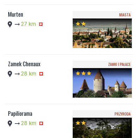
Murten
MIASTA
location_pin
arrow_right_alt
27 km
star
star
Zamek Chenaux
ZAMKI I PAŁACE
location_pin
arrow_right_alt
28 km
star
star
star
Papiliorama
PRZYRODA
location_pin
arrow_right_alt
28 km
star
star