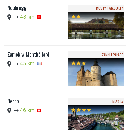
Neubrügg
MOSTY I WIADUKTY
location_pin
arrow_right_alt
43 km
star
star
Zamek w Montbéliard
ZAMKI I PAŁACE
location_pin
arrow_right_alt
45 km
star
star
star
Berno
MIASTA
location_pin
arrow_right_alt
46 km
star
star
star
star