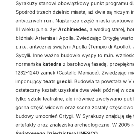
Syrakuzy stanowi obowiązkowy punkt programu dla mi
Spośród trzech dzielnic miasta, aż dwie są niczym
antycznych ruin. Najstarsza część miasta usytuowan
III wieku p.n.e. żył
Archimedes
, a według starej, h
bliźniaki Artemisa i Apolla. Zwiedzając Ortygię w
p.n.e. antycznej świątyni Apolla (Tempio di Apollo).
Sycylii. Inne ważne budowle wyspy to m.in. wzniesi
normańska
katedra
z barokową fasadą, przepiękn
1232-1240 zamek (Castello Maniace). Zwiedzając m
imponujący
teatr grecki
. Budowla ta powstała w V 
ostateczny kształt uzyskała dwa wieki później w c
tylko sztuki teatralne, ale i również zwoływano pu
górna część widowni oraz scena zostały częściowo
budowy umocnień Ortygii. W Syrakuzy znajdują się 
artefakty oraz znaleziska archeologiczne. W 2005 
Światowego Dziedzictwa UNESCO
.