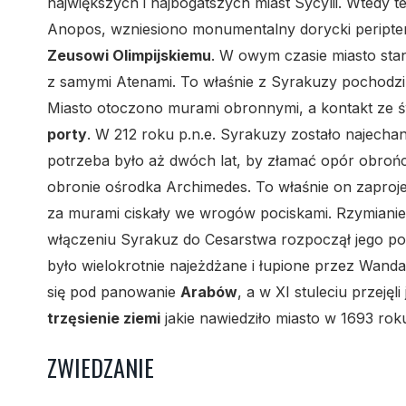
największych i najbogatszych miast Sycylii. Wtedy 
Anopos, wzniesiono monumentalny dorycki peripte
Zeusowi Olimpijskiemu
. W owym czasie miasto stan
z samymi Atenami. To właśnie z Syrakuzy pochodzi 
Miasto otoczono murami obronnymi, a kontakt ze
porty
. W 212 roku p.n.e. Syrakuzy zostało najech
potrzeba było aż dwóch lat, by złamać opór obrońc
obronie ośrodka Archimedes. To właśnie on zapro
za murami ciskały we wrogów pociskami. Rzymianie 
włączeniu Syrakuz do Cesarstwa rozpoczął jego po
było wielokrotnie najeżdżane i łupione przez Wand
się pod panowanie
Arabów
, a w XI stuleciu przeję
trzęsienie ziemi
jakie nawiedziło miasto w 1693 rok
ZWIEDZANIE