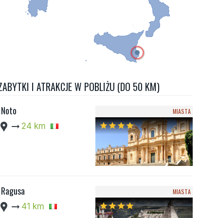
ZABYTKI I ATRAKCJE W POBLIŻU (DO 50 KM)
Noto
MIASTA
cation_pin
arrow_right_alt
24 km
star
star
star
star
Ragusa
MIASTA
cation_pin
arrow_right_alt
41 km
star
star
star
star