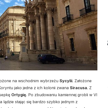
lo
ołożone na wschodnim wybrzeżu
Sycylii
. Założone
oryntu jako jedna z ich kolonii zwana
Siracusa
. Z
ysepkę
Ortygię
. Po zbudowaniu kamiennej grobli w VI
a lądzie stając się bardzo szybko jednym z
lo