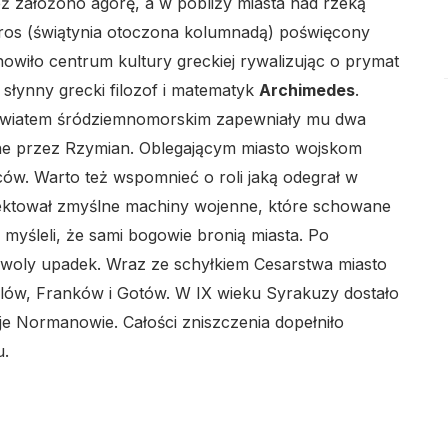
też założono agorę, a w pobliży miasta nad rzeką
ros (świątynia otoczona kolumnadą) poświęcony
owiło centrum kultury greckiej rywalizując o prymat
słynny grecki filozof i matematyk
Archimedes
.
 światem śródziemnomorskim zapewniały mu dwa
ane przez Rzymian. Oblegającym miasto wojskom
ów. Warto też wspomnieć o roli jaką odegrał w
jektował zmyślne machiny wojenne, które schowane
myśleli, że sami bogowie bronią miasta. Po
woly upadek. Wraz ze schyłkiem Cesarstwa miasto
alów, Franków i Gotów. W IX wieku Syrakuzy dostało
li je Normanowie. Całości zniszczenia dopełniło
u.