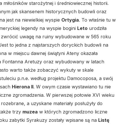
łośników starożytnej i średniowiecznej historii.
 innym jak skansenem historycznych budowli oraz
a jest na niewielkiej wyspie
Ortygia
. To właśnie tu w
omeryckiej legendy na wyspie bogini
Leto
urodziła
arto zwrócić uwagę na ruiny wybudowane w 565 roku
 Jest to jedna z najstarszych doryckich budowli na
ona w miejscu dawnej świątyni Ateny okazała
a Fontanna Aretuzy oraz wybudowany w latach
iasto warto także zobaczyć wykuty w skale
stuleciu p.n.e. według projektu Damocoposa, a swój
zasach
Hierona II
. W owym czasie wystawiano tu nie
bliczne zgromadzenia. W pierwszej połowie XVI wieku
 rozebrane, a uzyskane materiały posłużyły do
także trzy
muzea
w których zgromadzono liczne
roku zabytki Syrakuzy zostały wpisane są na
Listę