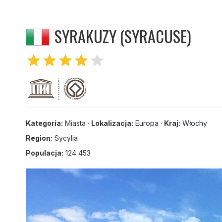
SYRAKUZY (SYRACUSE)
star
star
star
star
star
Kategoria:
Miasta ·
Lokalizacja:
Europa
·
Kraj:
Włochy
Region:
Sycylia
Populacja:
124 453