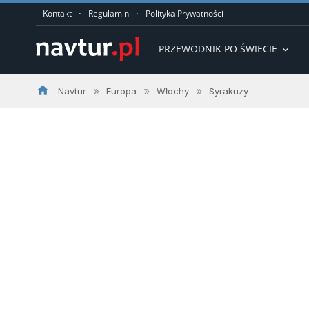
·
·
Kontakt
Regulamin
Polityka Prywatności
PRZEWODNIK PO ŚWIECIE
expand_more
home
»
»
»
Navtur
Europa
Włochy
Syrakuzy