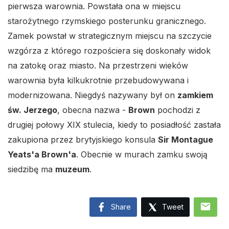
pierwsza warownia. Powstała ona w miejscu
starożytnego rzymskiego posterunku granicznego.
Zamek powstał w strategicznym miejscu na szczycie
wzgórza z którego rozpościera się doskonały widok
na zatokę oraz miasto. Na przestrzeni wieków
warownia była kilkukrotnie przebudowywana i
modernizowana. Niegdyś nazywany był on
zamkiem
św. Jerzego
, obecna nazwa -
Brown
pochodzi z
drugiej połowy XIX stulecia, kiedy to posiadłość zastała
zakupiona przez brytyjskiego konsula
Sir Montague
Yeats'a Brown'a
. Obecnie w murach zamku swoją
siedzibę ma
muzeum
.
mail
Share
Tweet