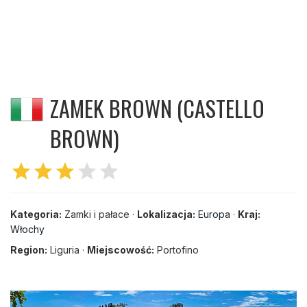
ZAMEK BROWN (CASTELLO
BROWN)
star
star
star
star
star
Kategoria:
Zamki i pałace ·
Lokalizacja:
Europa
·
Kraj:
Włochy
Region:
Liguria ·
Miejscowość:
Portofino