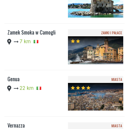
Zamek Smoka w Camogli
ZAMKI I PAŁACE
location_pin
arrow_right_alt
7 km
star
star
Genua
MIASTA
location_pin
arrow_right_alt
22 km
star
star
star
star
Vernazza
MIASTA