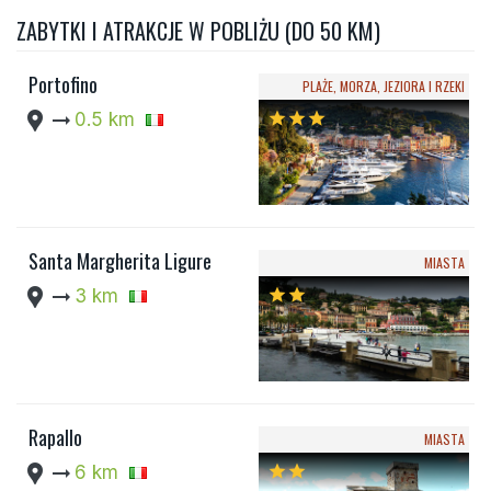
ZABYTKI I ATRAKCJE W POBLIŻU (DO 50 KM)
Portofino
PLAŻE, MORZA, JEZIORA I RZEKI
location_pin
arrow_right_alt
0.5 km
star
star
star
Santa Margherita Ligure
MIASTA
location_pin
arrow_right_alt
3 km
star
star
Rapallo
MIASTA
location_pin
arrow_right_alt
6 km
star
star