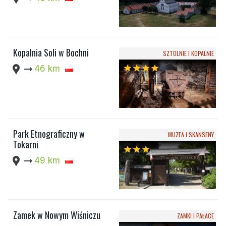
Kopalnia Soli w Bochni
SZTOLNIE I KOPALNIE
location_pin
arrow_right_alt
46 km
star
star
star
star
Park Etnograficzny w
MUZEA I SKANSENY
Tokarni
star
star
star
location_pin
arrow_right_alt
49 km
Zamek w Nowym Wiśniczu
ZAMKI I PAŁACE