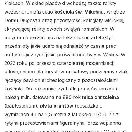
Kielcach. W skład placówki wchodzą także: relikty
wczesnoromańskiego
kościoła św. Mikołaja
, wnętrze
Domu Długosza oraz pozostałości kolegiaty wiślickiej,
skrywającej relikty dwóch świątyń romańskich. W
muzeum obejrzeć można także liczne artefakty i
przedmioty jakie udało się odnaleźć w czasie prac
archeologicznych jakie prowadzone były w Wiślicy. W
2022 roku po przeszło czteroletniej modernizacji
udostępniono dla turystów unikatowy podziemny szlak
łączący pawilon archeologiczny z pozostałościami
kościoła. Do najcenniejszych eksponatów muzeum
należą m.in. datowana na 880 rok
misa chrzcielna
(baptysterium),
płyta orantów
(posadzka o
wymiarach 4,1 na 2,5 metra z lat około 1175-1177 z
rytymi przedstawieniami figuralnymi) oraz wapienna
płaskorzeźba romańska, określana mianem "Wisielca".