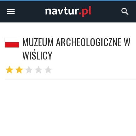
menu
search
MUZEUM ARCHEOLOGICZNE W
WIŚLICY
star
star
star
star
star