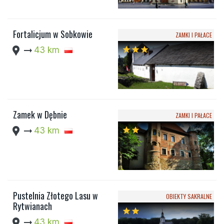
Fortalicjum w Sobkowie
ZAMKI I PAŁACE
location_pin
arrow_right_alt
43 km
star
star
star
Zamek w Dębnie
ZAMKI I PAŁACE
location_pin
arrow_right_alt
43 km
star
star
Pustelnia Złotego Lasu w
OBIEKTY SAKRALNE
Rytwianach
star
star
location_pin
arrow_right_alt
43 km