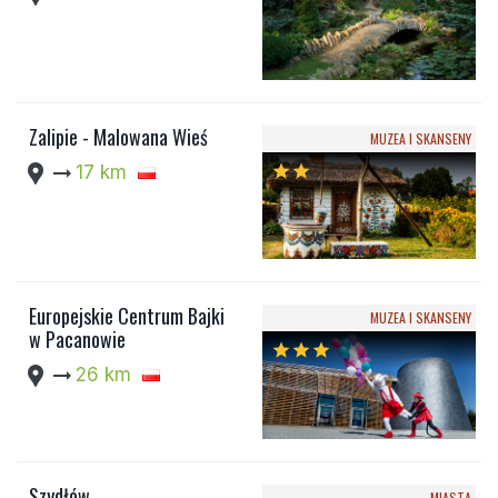
Zalipie - Malowana Wieś
MUZEA I SKANSENY
location_pin
arrow_right_alt
17 km
star
star
Europejskie Centrum Bajki
MUZEA I SKANSENY
w Pacanowie
star
star
star
location_pin
arrow_right_alt
26 km
Szydłów
MIASTA