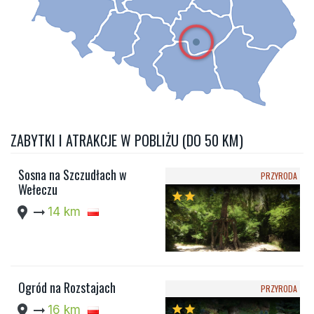
ZABYTKI I ATRAKCJE W POBLIŻU (DO 50 KM)
Sosna na Szczudłach w
PRZYRODA
Wełeczu
star
star
location_pin
arrow_right_alt
14 km
Ogród na Rozstajach
PRZYRODA
location_pin
arrow_right_alt
16 km
star
star