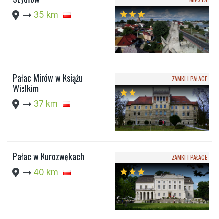
location_pin
arrow_right_alt
35 km
star
star
star
Pałac Mirów w Książu
ZAMKI I PAŁACE
Wielkim
star
star
location_pin
arrow_right_alt
37 km
Pałac w Kurozwękach
ZAMKI I PAŁACE
location_pin
arrow_right_alt
40 km
star
star
star