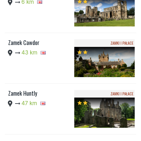
location_pin
arrow_right_alt
6 km
star
star
Zamek Cawdor
ZAMKI I PAŁACE
location_pin
arrow_right_alt
43 km
star
star
Zamek Huntly
ZAMKI I PAŁACE
location_pin
arrow_right_alt
47 km
star
star