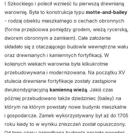
I Szkockiego i polecił wznieść tu pierwszą drewnianą
warownię. Była to konstrukcja typu
motte-and-bailey
- rodzaj obiektu mieszkalnego o cechach obronnych
(forma przejściowa pomiędzy grodem, wieżą rycerską,
dworem obronnym a zamkiem). Całe założenie
składało się z otaczającego budowle wewnętrzne wału
oraz drewnianych i kamiennych fortyfikacji. W
kolejnych wiekach warownia była kilkukrotnie
przebudowywana i modernizowana. Na początku XV
stulecia drewniane fortyfikacje zostały zastąpione
dwukondygnacyjną
kamienną wieżą
. Jakiś czas
później przebudowano także dziedziniec (bailey) na
którym na którym powstały nowe budynki mieszkalne
i gospodarcze. Zamek wykorzystywany był aż do 1705
roku kiedy to w wyniku zniszczeń został opuszczony.
Od tego czasu zaniedbana budowla zaczęła popadać