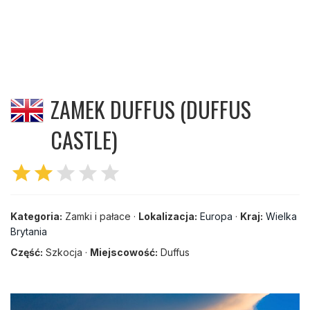
ZAMEK DUFFUS (DUFFUS
CASTLE)
star
star
star
star
star
Kategoria:
Zamki i pałace ·
Lokalizacja:
Europa
·
Kraj:
Wielka
Brytania
Część:
Szkocja ·
Miejscowość:
Duffus