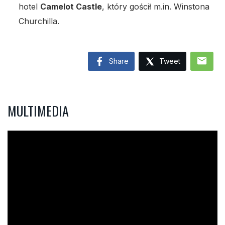
hotel
Camelot Castle
, który gościł m.in. Winstona
Churchilla.
mail
Share
Tweet
MULTIMEDIA