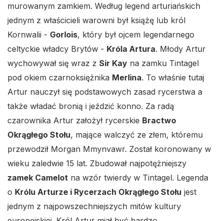
murowanym zamkiem. Według legend arturiańskich
jednym z właścicieli warowni był książę lub król
Kornwalii -
Gorlois
, który był ojcem legendarnego
celtyckie władcy Brytów -
Króla Artura
. Młody Artur
wychowywał się wraz z
Sir Kay
na zamku Tintagel
pod okiem czarnoksiężnika
Merlina
. To właśnie tutaj
Artur nauczył się podstawowych zasad rycerstwa a
także władać bronią i jeździć konno. Za radą
czarownika Artur założył rycerskie
Bractwo
Okrągłego Stołu
, mające walczyć ze złem, któremu
przewodził Morgan Mmynvawr. Został koronowany w
wieku zaledwie 15 lat. Zbudował najpotężniejszy
zamek Camelot
na wzór twierdy w Tintagel. Legenda
o
Królu Arturze i Rycerzach Okrągłego Stołu
jest
jednym z najpowszechniejszych mitów kultury
europejskiej. Król Artur miał być bardzo