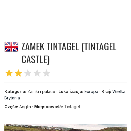
ZAMEK TINTAGEL (TINTAGEL
CASTLE)
star
star
star
star
star
Kategoria:
Zamki i pałace ·
Lokalizacja:
Europa
·
Kraj:
Wielka
Brytania
Część:
Anglia ·
Miejscowość:
Tintagel