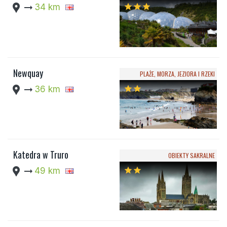
location_pin
arrow_right_alt
34 km
star
star
star
Newquay
PLAŻE, MORZA, JEZIORA I RZEKI
location_pin
arrow_right_alt
36 km
star
star
Katedra w Truro
OBIEKTY SAKRALNE
location_pin
arrow_right_alt
49 km
star
star