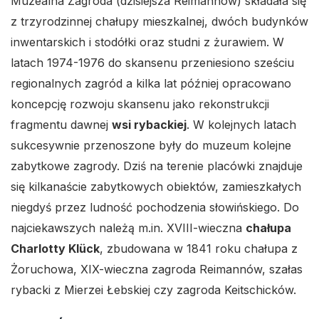
Muzealna Zagroda (dzisiejsza Reimannów) składała się
z trzyrodzinnej chałupy mieszkalnej, dwóch budynków
inwentarskich i stodółki oraz studni z żurawiem. W
latach 1974-1976 do skansenu przeniesiono sześciu
regionalnych zagród a kilka lat później opracowano
koncepcję rozwoju skansenu jako rekonstrukcji
fragmentu dawnej
wsi rybackiej
. W kolejnych latach
sukcesywnie przenoszone były do muzeum kolejne
zabytkowe zagrody. Dziś na terenie placówki znajduje
się kilkanaście zabytkowych obiektów, zamieszkałych
niegdyś przez ludność pochodzenia słowińskiego. Do
najciekawszych należą m.in. XVIII-wieczna
chałupa
Charlotty Klück
, zbudowana w 1841 roku chałupa z
Żoruchowa, XIX-wieczna zagroda Reimannów, szałas
rybacki z Mierzei Łebskiej czy zagroda Keitschicków.