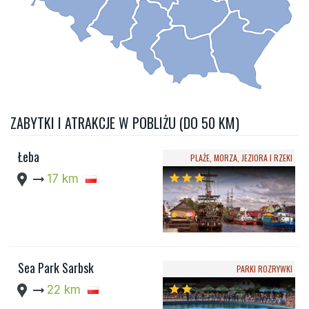
ZABYTKI I ATRAKCJE W POBLIŻU (DO 50 KM)
Łeba
PLAŻE, MORZA, JEZIORA I RZEKI
location_pin
arrow_right_alt
17 km
star
star
star
Sea Park Sarbsk
PARKI ROZRYWKI
location_pin
arrow_right_alt
22 km
star
star