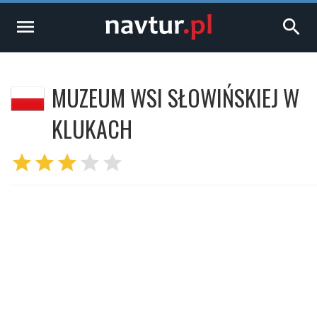
menu
search
MUZEUM WSI SŁOWIŃSKIEJ W
KLUKACH
star
star
star
star
star