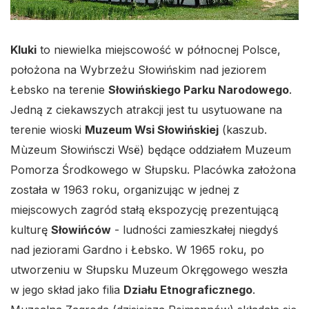
Kluki
to niewielka miejscowość w północnej Polsce,
położona na Wybrzeżu Słowińskim nad jeziorem
Łebsko na terenie
Słowińskiego Parku Narodowego
.
Jedną z ciekawszych atrakcji jest tu usytuowane na
terenie wioski
Muzeum Wsi Słowińskiej
(kaszub.
Mùzeum Słowińsczi Wsë) będące oddziałem Muzeum
Pomorza Środkowego w Słupsku. Placówka założona
została w 1963 roku, organizując w jednej z
miejscowych zagród stałą ekspozycję prezentującą
kulturę
Słowińców
- ludności zamieszkałej niegdyś
nad jeziorami Gardno i Łebsko. W 1965 roku, po
utworzeniu w Słupsku Muzeum Okręgowego weszła
w jego skład jako filia
Działu Etnograficznego
.