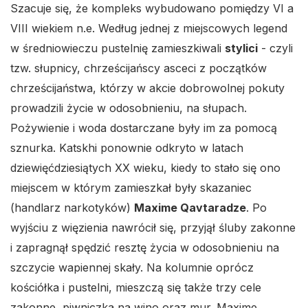
Szacuje się, że kompleks wybudowano pomiędzy VI a
VIII wiekiem n.e. Według jednej z miejscowych legend
w średniowieczu pustelnię zamieszkiwali
stylici
- czyli
tzw. słupnicy, chrześcijańscy asceci z początków
chrześcijaństwa, którzy w akcie dobrowolnej pokuty
prowadzili życie w odosobnieniu, na słupach.
Pożywienie i woda dostarczane były im za pomocą
sznurka. Katskhi ponownie odkryto w latach
dziewięćdziesiątych XX wieku, kiedy to stało się ono
miejscem w którym zamieszkał były skazaniec
(handlarz narkotyków)
Maxime Qavtaradze
. Po
wyjściu z więzienia nawrócił się, przyjął śluby zakonne
i zapragnął spędzić resztę życia w odosobnieniu na
szczycie wapiennej skały. Na kolumnie oprócz
kościółka i pustelni, mieszczą się także trzy cele
zakonne, piwniczka na wino oraz mur. Maxime