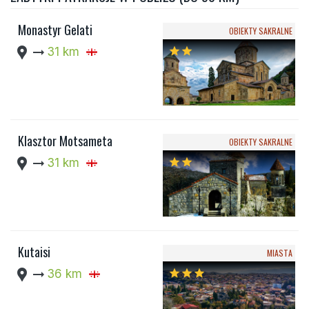
Monastyr Gelati
OBIEKTY SAKRALNE
location_pin
arrow_right_alt
31 km
star
star
Klasztor Motsameta
OBIEKTY SAKRALNE
location_pin
arrow_right_alt
31 km
star
star
Kutaisi
MIASTA
location_pin
arrow_right_alt
36 km
star
star
star