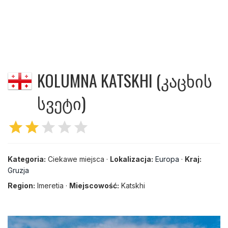
KOLUMNA KATSKHI (ᲙᲐᲪᲮᲘᲡ
ᲡᲕᲔᲢᲘ)
star
star
star
star
star
Kategoria:
Ciekawe miejsca ·
Lokalizacja:
Europa
·
Kraj:
Gruzja
Region:
Imeretia ·
Miejscowość:
Katskhi