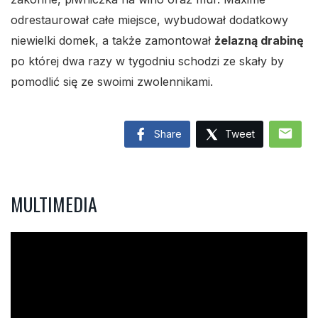
odrestaurował całe miejsce, wybudował dodatkowy
niewielki domek, a także zamontował
żelazną drabinę
po której dwa razy w tygodniu schodzi ze skały by
pomodlić się ze swoimi zwolennikami.
mail
Share
Tweet
MULTIMEDIA