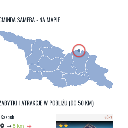
CMINDA SAMEBA - NA MAPIE
ZABYTKI I ATRAKCJE W POBLIŻU (DO 50 KM)
Kazbek
GÓRY
cation_pin
arrow_right_alt
8 km
star
star