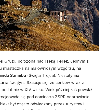
ej Gruzji, położona nad rzeką
Terek
. Jednym z
żu miasteczka na malowniczym wzgórzu, na
inda Sameba
(Święta Trójca). Niestety nie
nia świątyni. Szacuje się, że cerkiew wraz z
podobnie w XIV wieku. Wiek później zaś powstał
 znajdowała się pod dominacją ZSRR odprawianie
iekt był często odwiedzany przez turystów i