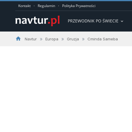
·
·
Kontakt
Regulamin
Polityka Prywatności
PRZEWODNIK PO ŚWIECIE
expand_more
home
»
»
»
Navtur
Europa
Gruzja
Cminda Sameba