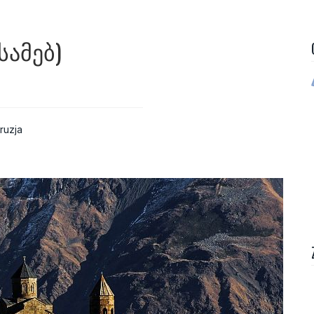
ᲡᲐᲛᲔᲑ)
ruzja
lo