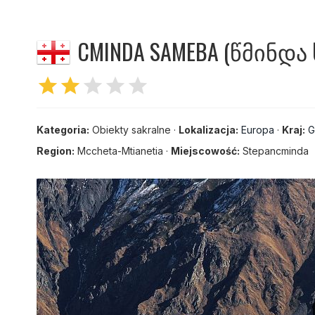
CMINDA SAMEBA (ᲬᲛᲘᲜᲓᲐ 
star
star
star
star
star
Kategoria:
Obiekty sakralne ·
Lokalizacja:
Europa
·
Kraj:
G
Region:
Mccheta-Mtianetia ·
Miejscowość:
Stepancminda