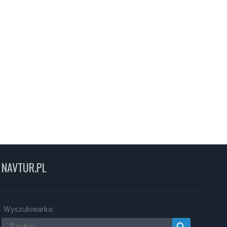
NAVTUR.PL
Wyszukiwarka:
search