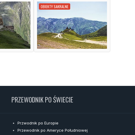
OBIEKTY SAKRALNE
PRZEWODNIK PO ŚWIECIE
Przwodnik po Europie
Przewodnik po Ameryce Południowej