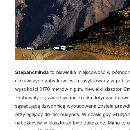
Stepancminda
to niewielka miejscowość w północn
ciekawszych zabytków jest tu usytuowany w pobli
wysokości 2170 metrów n.p.m. niewielki klasztor
Cm
zachowały się żadne pisane źródła dotyczące powsta
sąsiadującą dzwonnicą wybudowana została prawdo
przylegający do niej budynek. W czasie gdy Gruzja
nabożeństw w klasztorze było zakazane. Mimo to ob