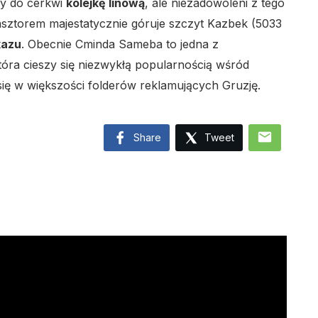
ły do cerkwi
kolejkę linową
, ale niezadowoleni z tego
lasztorem majestatycznie góruje szczyt Kazbek (5033
kazu
. Obecnie Cminda Sameba to jedna z
 która cieszy się niezwykłą popularnością wśród
 się w większości folderów reklamujących Gruzję.
mail
Share
Tweet