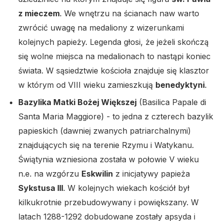
z mieczem
. We wnętrzu na ścianach naw warto
zwrócić uwagę na medaliony z wizerunkami
kolejnych papieży. Legenda głosi, że jeżeli skończą
się wolne miejsca na medalionach to nastąpi koniec
świata. W sąsiedztwie kościoła znajduje się klasztor
w którym od VIII wieku zamieszkują
benedyktyni
.
Bazylika Matki Bożej Większej
(Basilica Papale di
Santa Maria Maggiore) - to jedna z czterech bazylik
papieskich (dawniej zwanych patriarchalnymi)
znajdujących się na terenie Rzymu i Watykanu.
Świątynia wzniesiona została w połowie V wieku
n.e. na wzgórzu
Eskwilin
z inicjatywy papieża
Sykstusa III
. W kolejnych wiekach kościół był
kilkukrotnie przebudowywany i powiększany. W
latach 1288-1292 dobudowane zostały apsyda i