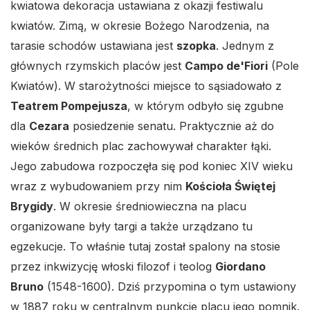
kwiatowa dekoracja ustawiana z okazji festiwalu
kwiatów. Zimą, w okresie Bożego Narodzenia, na
tarasie schodów ustawiana jest
szopka
. Jednym z
głównych rzymskich placów jest
Campo de'Fiori
(Pole
Kwiatów). W starożytności miejsce to sąsiadowało z
Teatrem Pompejusza
, w którym odbyło się zgubne
dla
Cezara
posiedzenie senatu. Praktycznie aż do
wieków średnich plac zachowywał charakter łąki.
Jego zabudowa rozpoczęła się pod koniec XIV wieku
wraz z wybudowaniem przy nim
Kościoła Świętej
Brygidy
. W okresie średniowieczna na placu
organizowane były targi a także urządzano tu
egzekucje. To właśnie tutaj został spalony na stosie
przez inkwizycję włoski filozof i teolog
Giordano
Bruno
(1548-1600). Dziś przypomina o tym ustawiony
w 1887 roku w centralnym punkcie placu jego pomnik.