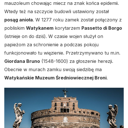
mauzoleum chowając miecz na znak końca epidemii.
Wtedy też na szczycie budowli ustawiony został
posąg anioła
. W 1277 roku zamek został połączony z
pobliskim
Watykanem
korytarzem
Passetto di Borgo
(istnieje on do dziś). W czasie wojen służył on
papieżom za schronienie a podczas pokoju
funkcjonowało tu więzienie. Przetrzymywano tu m.in.
Giordana Bruno
(1548-1600) za głoszenie herezji.
Obecnie w murach zamku swoją siedzibę ma
Watykańskie Muzeum Średniowiecznej Broni
.