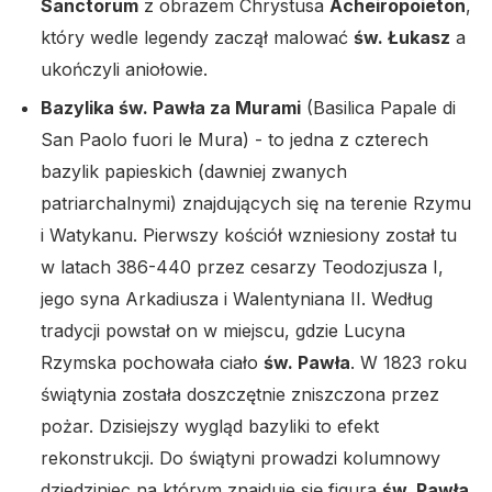
Sanctorum
z obrazem Chrystusa
Acheiropoieton
,
który wedle legendy zaczął malować
św. Łukasz
a
ukończyli aniołowie.
Bazylika św. Pawła za Murami
(Basilica Papale di
San Paolo fuori le Mura) - to jedna z czterech
bazylik papieskich (dawniej zwanych
patriarchalnymi) znajdujących się na terenie Rzymu
i Watykanu. Pierwszy kościół wzniesiony został tu
w latach 386-440 przez cesarzy Teodozjusza I,
jego syna Arkadiusza i Walentyniana II. Według
tradycji powstał on w miejscu, gdzie Lucyna
Rzymska pochowała ciało
św. Pawła
. W 1823 roku
świątynia została doszczętnie zniszczona przez
pożar. Dzisiejszy wygląd bazyliki to efekt
rekonstrukcji. Do świątyni prowadzi kolumnowy
dziedziniec na którym znajduje się figura
św. Pawła