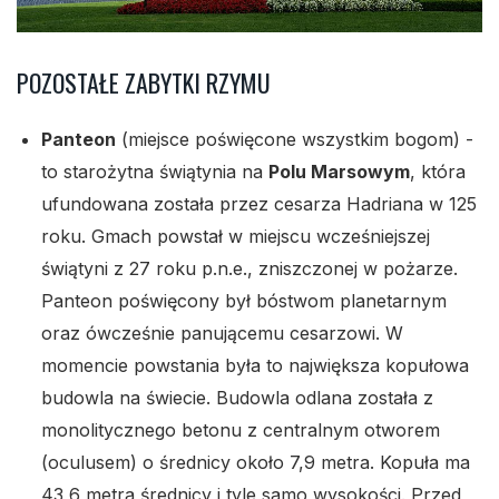
POZOSTAŁE ZABYTKI RZYMU
Panteon
(miejsce poświęcone wszystkim bogom) -
to starożytna świątynia na
Polu Marsowym
, która
ufundowana została przez cesarza Hadriana w 125
roku. Gmach powstał w miejscu wcześniejszej
świątyni z 27 roku p.n.e., zniszczonej w pożarze.
Panteon poświęcony był bóstwom planetarnym
oraz ówcześnie panującemu cesarzowi. W
momencie powstania była to największa kopułowa
budowla na świecie. Budowla odlana została z
monolitycznego betonu z centralnym otworem
(oculusem) o średnicy około 7,9 metra. Kopuła ma
43,6 metra średnicy i tyle samo wysokości. Przed