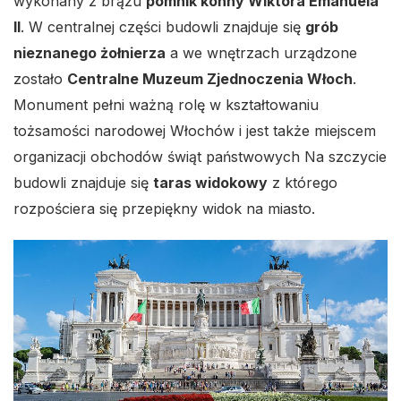
wykonany z brązu
pomnik konny Wiktora Emanuela
II
. W centralnej części budowli znajduje się
grób
nieznanego żołnierza
a we wnętrzach urządzone
zostało
Centralne Muzeum Zjednoczenia Włoch
.
Monument pełni ważną rolę w kształtowaniu
tożsamości narodowej Włochów i jest także miejscem
organizacji obchodów świąt państwowych Na szczycie
budowli znajduje się
taras widokowy
z którego
rozpościera się przepiękny widok na miasto.