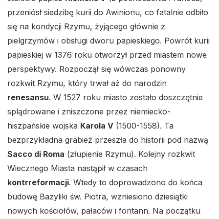
przeniósł siedzibę kurii do Awinionu, co fatalnie odbiło
się na kondycji Rzymu, żyjącego głównie z
pielgrzymów i obsługi dworu papieskiego. Powrót kurii
papieskiej w 1376 roku otworzył przed miastem nowe
perspektywy. Rozpoczął się wówczas ponowny
rozkwit Rzymu, który trwał aż do narodzin
renesansu
. W 1527 roku miasto zostało doszczętnie
splądrowane i zniszczone przez niemiecko-
hiszpańskie wojska
Karola V
(1500-1558). Ta
bezprzykładna grabież przeszła do historii pod nazwą
Sacco di Roma
(złupienie Rzymu). Kolejny rozkwit
Wiecznego Miasta nastąpił w czasach
kontrreformacji
. Wtedy to doprowadzono do końca
budowę Bazyliki św. Piotra, wzniesiono dziesiątki
nowych kościołów, pałaców i fontann. Na początku