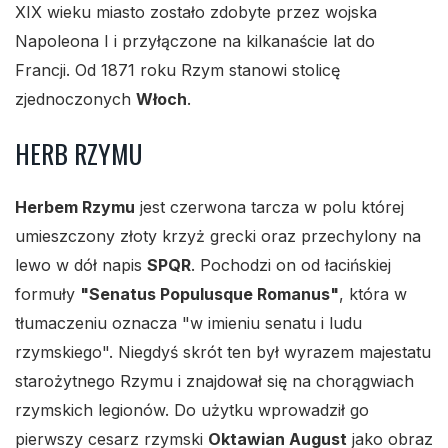
XIX wieku miasto zostało zdobyte przez wojska
Napoleona I i przyłączone na kilkanaście lat do
Francji. Od 1871 roku Rzym stanowi stolicę
zjednoczonych
Włoch
.
HERB RZYMU
Herbem Rzymu
jest czerwona tarcza w polu której
umieszczony złoty krzyż grecki oraz przechylony na
lewo w dół napis
SPQR
. Pochodzi on od łacińskiej
formuły
"Senatus Populusque Romanus"
, która w
tłumaczeniu oznacza "w imieniu senatu i ludu
rzymskiego". Niegdyś skrót ten był wyrazem majestatu
starożytnego Rzymu i znajdował się na chorągwiach
rzymskich legionów. Do użytku wprowadził go
pierwszy cesarz rzymski
Oktawian August
jako obraz