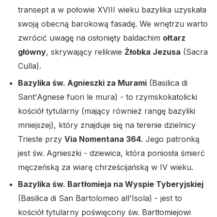
transept a w połowie XVIII wieku bazylika uzyskała
swoją obecną barokową fasadę. We wnętrzu warto
zwrócić uwagę na osłonięty baldachim
ołtarz
główny
, skrywający relikwie
Żłobka Jezusa
(Sacra
Culla).
Bazylika św. Agnieszki za Murami
(Basilica di
Sant'Agnese fuori le mura) - to rzymskokatolicki
kościół tytularny (mający również rangę bazyliki
mniejszej), który znajduje się na terenie dzielnicy
Trieste przy
Via Nomentana 364
. Jego patronką
jest św. Agnieszki - dziewica, która poniosła śmierć
męczeńską za wiarę chrześcijańską w IV wieku.
Bazylika św. Bartłomieja na Wyspie Tyberyjskiej
(Basilica di San Bartolomeo all'Isola) - jest to
kościół tytularny poświęcony św. Bartłomiejowi