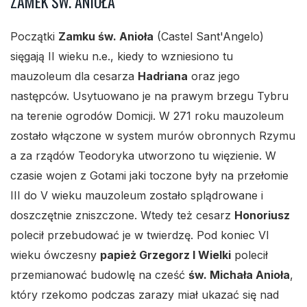
ZAMEK ŚW. ANIOŁA
Początki
Zamku św. Anioła
(Castel Sant'Angelo)
sięgają II wieku n.e., kiedy to wzniesiono tu
mauzoleum dla cesarza
Hadriana
oraz jego
następców. Usytuowano je na prawym brzegu Tybru
na terenie ogrodów Domicji. W 271 roku mauzoleum
zostało włączone w system murów obronnych Rzymu
a za rządów Teodoryka utworzono tu więzienie. W
czasie wojen z Gotami jaki toczone były na przełomie
III do V wieku mauzoleum zostało splądrowane i
doszczętnie zniszczone. Wtedy też cesarz
Honoriusz
polecił przebudować je w twierdzę. Pod koniec VI
wieku ówczesny
papież Grzegorz I Wielki
polecił
przemianować budowlę na cześć
św. Michała Anioła
,
który rzekomo podczas zarazy miał ukazać się nad