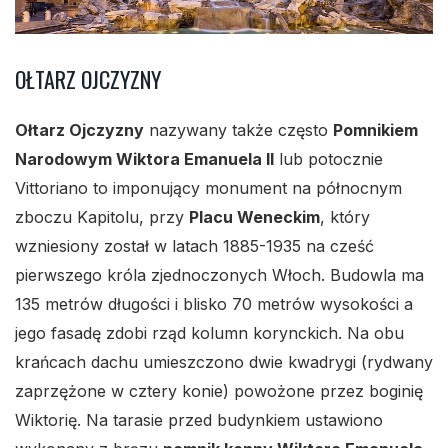
OŁTARZ OJCZYZNY
Ołtarz Ojczyzny
nazywany także często
Pomnikiem
Narodowym Wiktora Emanuela II
lub potocznie
Vittoriano to imponujący monument na północnym
zboczu Kapitolu, przy
Placu Weneckim
, który
wzniesiony został w latach 1885-1935 na cześć
pierwszego króla zjednoczonych Włoch. Budowla ma
135 metrów długości i blisko 70 metrów wysokości a
jego fasadę zdobi rząd kolumn korynckich. Na obu
krańcach dachu umieszczono dwie kwadrygi (rydwany
zaprzężone w cztery konie) powożone przez boginię
Wiktorię. Na tarasie przed budynkiem ustawiono