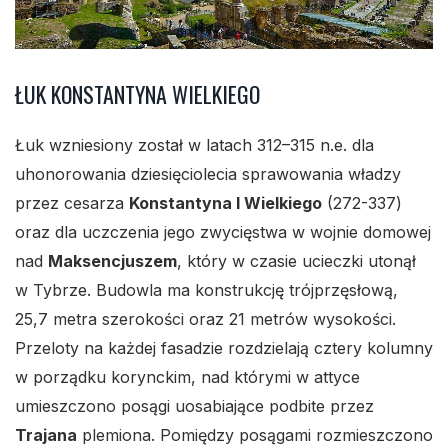
ŁUK KONSTANTYNA WIELKIEGO
Łuk wzniesiony został w latach 312–315 n.e. dla
uhonorowania dziesięciolecia sprawowania władzy
przez cesarza
Konstantyna I Wielkiego
(272-337)
oraz dla uczczenia jego zwycięstwa w wojnie domowej
nad
Maksencjuszem
, który w czasie ucieczki utonął
w Tybrze. Budowla ma konstrukcję trójprzęsłową,
25,7 metra szerokości oraz 21 metrów wysokości.
Przeloty na każdej fasadzie rozdzielają cztery kolumny
w porządku korynckim, nad którymi w attyce
umieszczono posągi uosabiające podbite przez
Trajana
plemiona. Pomiędzy posągami rozmieszczono