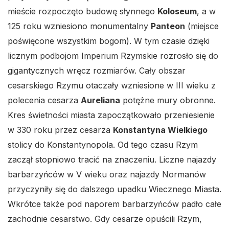
mieście rozpoczęto budowę słynnego
Koloseum
, a w
125 roku wzniesiono monumentalny
Panteon
(miejsce
poświęcone wszystkim bogom). W tym czasie dzięki
licznym podbojom Imperium Rzymskie rozrosło się do
gigantycznych wręcz rozmiarów. Cały obszar
cesarskiego Rzymu otaczały wzniesione w III wieku z
polecenia cesarza
Aureliana
potężne mury obronne.
Kres świetności miasta zapoczątkowało przeniesienie
w 330 roku przez cesarza
Konstantyna Wielkiego
stolicy do Konstantynopola. Od tego czasu Rzym
zaczął stopniowo tracić na znaczeniu. Liczne najazdy
barbarzyńców w V wieku oraz najazdy Normanów
przyczyniły się do dalszego upadku Wiecznego Miasta.
Wkrótce także pod naporem barbarzyńców padło całe
zachodnie cesarstwo. Gdy cesarze opuścili Rzym,