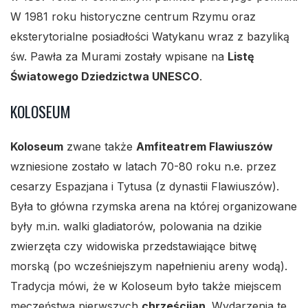
W 1981 roku historyczne centrum Rzymu oraz
eksterytorialne posiadłości Watykanu wraz z bazyliką
św. Pawła za Murami zostały wpisane na
Listę
Światowego Dziedzictwa UNESCO
.
KOLOSEUM
Koloseum
zwane także
Amfiteatrem Flawiuszów
wzniesione zostało w latach 70-80 roku n.e. przez
cesarzy Espazjana i Tytusa (z dynastii Flawiuszów).
Była to główna rzymska arena na której organizowane
były m.in. walki gladiatorów, polowania na dzikie
zwierzęta czy widowiska przedstawiające bitwę
morską (po wcześniejszym napełnieniu areny wodą).
Tradycja mówi, że w Koloseum było także miejscem
męczeństwa pierwszych
chrześcijan
. Wydarzenia te