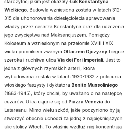
starożytnej jakim jest okazały
Łuk Konstantyna
Wielkiego
. Budowla wzniesiona została w latach 312-
315 dla uhonorowania dziesięciolecia sprawowania
władzy przez cesarza Konstantyna oraz dla uczczenia
jego zwycięstwa nad Maksencjuszem. Pomiędzy
Koloseum a wzniesionym na przełomie XVIII i XIX
wieku pomnikiem zwanym
Ołtarzem Ojczyzny
biegnie
szeroka i ruchliwa ulica
Via dei Fori Imperiali
. Jest to
jedna z głównych rzymskich arterii, która
wybudowana została w latach 1930-1932 z polecenia
włoskiego faszysty i dyktatora
Benito Mussoliniego
(1883-1945), który chciał, by uważano o na następcę
cezarów. Ulica ciągnie się od
Piazza Venezia
do
Latareanu. Mimo wielu szkód, jakie poczyniono by ją
stworzyć obecnie uchodzi za jedną z najpiękniejszych
ulic stolicy Włoch. To właśnie wzdłuż niej koncentrują