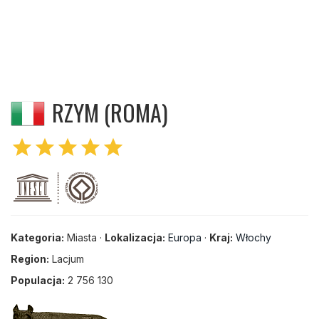
RZYM (ROMA)
star
star
star
star
star
Kategoria:
Miasta ·
Lokalizacja:
Europa
·
Kraj:
Włochy
Region:
Lacjum
Populacja:
2 756 130