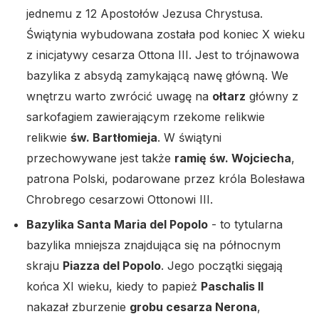
jednemu z 12 Apostołów Jezusa Chrystusa.
Świątynia wybudowana została pod koniec X wieku
z inicjatywy cesarza Ottona III. Jest to trójnawowa
bazylika z absydą zamykającą nawę główną. We
wnętrzu warto zwrócić uwagę na
ołtarz
główny z
sarkofagiem zawierającym rzekome relikwie
relikwie
św. Bartłomieja
. W świątyni
przechowywane jest także
ramię św. Wojciecha
,
patrona Polski, podarowane przez króla Bolesława
Chrobrego cesarzowi Ottonowi III.
Bazylika Santa Maria del Popolo
- to tytularna
bazylika mniejsza znajdująca się na północnym
skraju
Piazza del Popolo
. Jego początki sięgają
końca XI wieku, kiedy to papież
Paschalis II
nakazał zburzenie
grobu cesarza Nerona
,