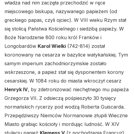
władza nad nim zaczęła przechodzić w ręce
miejscowego biskupa, nazywanego papieżem (od
greckiego papas, czyli ojciec). W VIII wieku Rzym stał
się stolicą Państwa Kościelnego i siedzibą papieży. W
Boże Narodzenie 800 roku król Franków i
Longobardów
Karol Wielki
(742-814) został
koronowany na cesarza w bazylice watykańskiej. Tym
samym imperium zachodniorzymskie zostało
wskrzeszone, a papież stał się dysponentem korony
cesarskiej. W 1084 roku do miasta wkroczył cesarz
Henryk IV
, by zdetronizować niechętnego mu papieża
Grzegorza VII. Z odsieczą pośpieszyło 30 tysięcy
normańskich rycerzy pod wodzą Roberta Guiscarda.
Przepędziwszy Niemców Normanowie złupili Wieczne
Miasto grabiąc kościoły i mordując ludność. W XIV
stuleciu papież
Klemens V
(z pochodzenia Francuz)