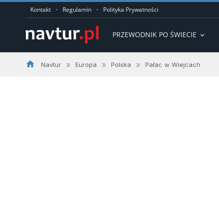
·
·
Kontakt
Regulamin
Polityka Prywatności
PRZEWODNIK PO ŚWIECIE
expand_more
home
»
»
»
Navtur
Europa
Polska
Pałac w Wiejcach