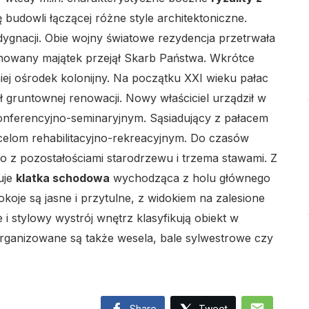
budowli łączącej różne style architektoniczne.
dygnacji. Obie wojny światowe rezydencja przetrwała
lo
howany majątek przejął Skarb Państwa. Wkrótce
iej ośrodek kolonijny. Na początku XXI wieku pałac
gruntownej renowacji. Nowy właściciel urządził w
nferencyjno-seminaryjnym. Sąsiadujący z pałacem
celom rehabilitacyjno-rekreacyjnym. Do czasów
lo
o z pozostałościami starodrzewu i trzema stawami. Z
uje
klatka schodowa
wychodząca z holu głównego
okoje są jasne i przytulne, z widokiem na zalesione
e i stylowy wystrój wnętrz klasyfikują obiekt w
rganizowane są także wesela, bale sylwestrowe czy
lo
mail
Share
Tweet