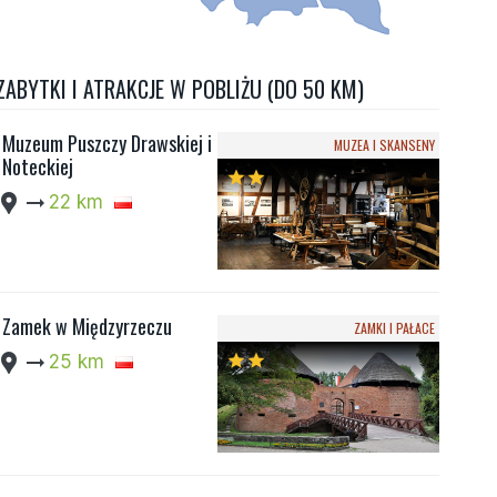
ZABYTKI I ATRAKCJE W POBLIŻU (DO 50 KM)
Muzeum Puszczy Drawskiej i
MUZEA I SKANSENY
Noteckiej
star
star
cation_pin
arrow_right_alt
22 km
Zamek w Międzyrzeczu
ZAMKI I PAŁACE
cation_pin
arrow_right_alt
25 km
star
star