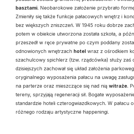
basztami
. Neobarokowe założenie przybrało formę 
Zmieniły się także funkcje pałacowych wnętrz i kon
bez większych zniszczeń. W 1945 roku dobrze zac
potem w obiekcie utworzona została szkoła, a późn
przeszedł w ręce prywatne po czym poddany został 
odnowionych wnętrzach
hotel
wraz z ośrodkiem ko
szachulcowy spichlerz (tzw. rządcówka) służy zaś 
dzisiejszych zachował się układ założenia parkoweg
oryginalnego wyposażenia pałacu na uwagę zasług
na parterze oraz mieszczące się nad nią
witraże
. P
tereny, sprzyjają regeneracji sił. Bogate wyposażeni
standardzie hoteli czterogwiazdkowych. W pałacu o
różnego rodzaju artystyczne happeningi.