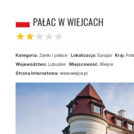
PAŁAC W WIEJCACH
star
star
star
star
star
Kategoria:
Zamki i pałace ·
Lokalizacja:
Europa
·
Kraj:
Pol
Województwo:
Lubuskie ·
Miejscowość:
Wiejce
Strona Internetowa:
www.wiejce.pl