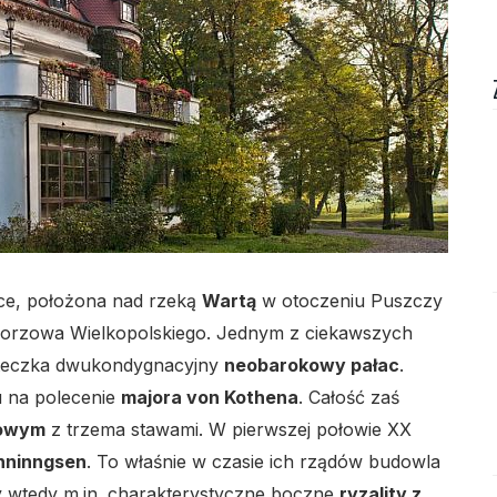
lo
sce, położona nad rzeką
Wartą
w otoczeniu Puszczy
Gorzowa Wielkopolskiego. Jednym z ciekawszych
lo
steczka dwukondygnacyjny
neobarokowy pałac
.
u na polecenie
majora von Kothena
. Całość zaś
zowym
z trzema stawami. W pierwszej połowie XX
nninngsen
. To właśnie w czasie ich rządów budowla
y wtedy m.in. charakterystyczne boczne
ryzality z