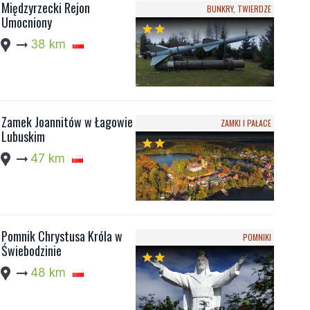
Międzyrzecki Rejon
BUNKRY, TWIERDZE
Umocniony
star
star
cation_pin
arrow_right_alt
38 km
Zamek Joannitów w Łagowie
ZAMKI I PAŁACE
Lubuskim
star
star
cation_pin
arrow_right_alt
47 km
Pomnik Chrystusa Króla w
POMNIKI
Świebodzinie
star
star
cation_pin
arrow_right_alt
48 km