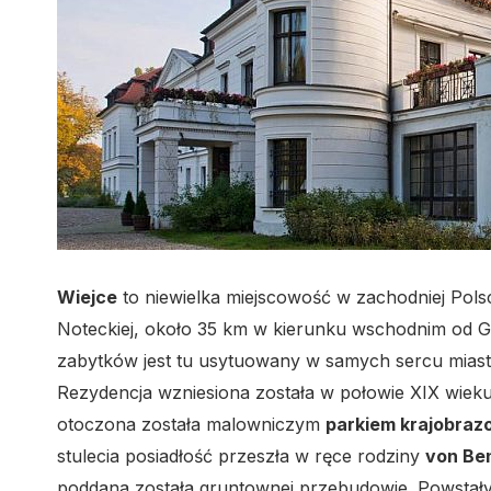
Wiejce
to niewielka miejscowość w zachodniej Pol
Noteckiej, około 35 km w kierunku wschodnim od 
zabytków jest tu usytuowany w samych sercu mia
Rezydencja wzniesiona została w połowie XIX wiek
otoczona została malowniczym
parkiem krajobra
stulecia posiadłość przeszła w ręce rodziny
von Be
poddana została gruntownej przebudowie. Powstał