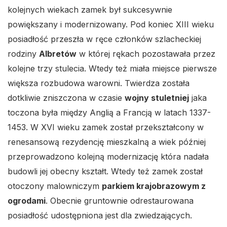
kolejnych wiekach zamek był sukcesywnie
powiększany i modernizowany. Pod koniec XIII wieku
posiadłość przeszła w ręce członków szlacheckiej
rodziny
Albretów
w której rękach pozostawała przez
kolejne trzy stulecia. Wtedy też miała miejsce pierwsze
większa rozbudowa warowni. Twierdza została
dotkliwie zniszczona w czasie
wojny stuletniej
jaka
toczona była między Anglią a Francją w latach 1337-
1453. W XVI wieku zamek został przekształcony w
renesansową rezydencję mieszkalną a wiek później
przeprowadzono kolejną modernizację która nadała
budowli jej obecny kształt. Wtedy też zamek został
otoczony malowniczym
parkiem krajobrazowym z
ogrodami
. Obecnie gruntownie odrestaurowana
posiadłość udostępniona jest dla zwiedzających.