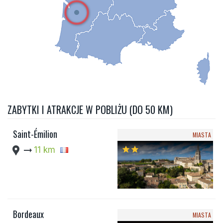
ZABYTKI I ATRAKCJE W POBLIŻU (DO 50 KM)
Saint-Émilion
MIASTA
location_pin
arrow_right_alt
11 km
star
star
Bordeaux
MIASTA