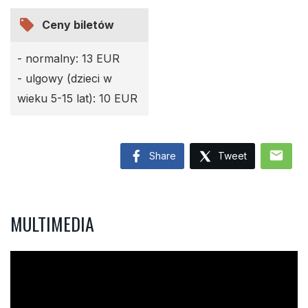
local_offer
Ceny biletów
- normalny: 13 EUR
- ulgowy (dzieci w
wieku 5-15 lat): 10 EUR
mail
Share
Tweet
MULTIMEDIA