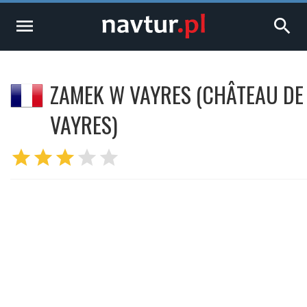
menu
search
ZAMEK W VAYRES (CHÂTEAU DE
VAYRES)
star
star
star
star
star