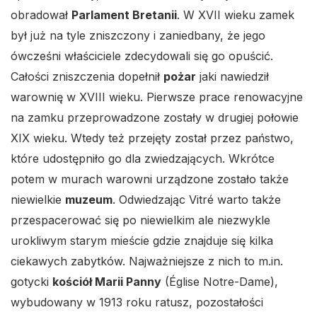
obradował
Parlament Bretanii
. W XVII wieku zamek
był już na tyle zniszczony i zaniedbany, że jego
ówcześni właściciele zdecydowali się go opuścić.
Całości zniszczenia dopełnił
pożar
jaki nawiedził
warownię w XVIII wieku. Pierwsze prace renowacyjne
na zamku przeprowadzone zostały w drugiej połowie
XIX wieku. Wtedy też przejęty został przez państwo,
które udostępniło go dla zwiedzających. Wkrótce
potem w murach warowni urządzone zostało także
niewielkie
muzeum
. Odwiedzając Vitré warto także
przespacerować się po niewielkim ale niezwykle
urokliwym starym mieście gdzie znajduje się kilka
ciekawych zabytków. Najważniejsze z nich to m.in.
gotycki
kościół Marii Panny
(Église Notre-Dame),
wybudowany w 1913 roku ratusz, pozostałości