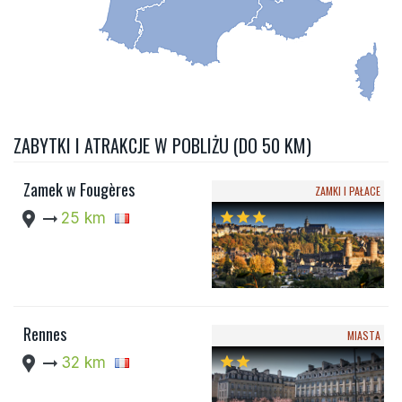
ZABYTKI I ATRAKCJE W POBLIŻU (DO 50 KM)
Zamek w Fougères
ZAMKI I PAŁACE
location_pin
arrow_right_alt
25 km
star
star
star
Rennes
MIASTA
location_pin
arrow_right_alt
32 km
star
star