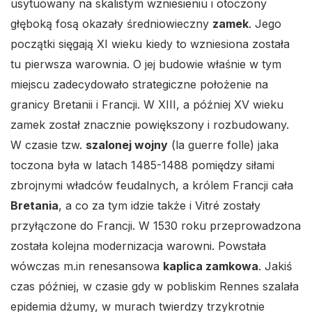
usytuowany na skalistym wzniesieniu i otoczony
głęboką fosą okazały średniowieczny
zamek
. Jego
początki sięgają XI wieku kiedy to wzniesiona została
tu pierwsza warownia. O jej budowie właśnie w tym
miejscu zadecydowało strategiczne położenie na
granicy Bretanii i Francji. W XIII, a później XV wieku
zamek został znacznie powiększony i rozbudowany.
W czasie tzw.
szalonej wojny
(la guerre folle) jaka
toczona była w latach 1485-1488 pomiędzy siłami
zbrojnymi władców feudalnych, a królem Francji cała
Bretania
, a co za tym idzie także i Vitré zostały
przyłączone do Francji. W 1530 roku przeprowadzona
została kolejna modernizacja warowni. Powstała
wówczas m.in renesansowa
kaplica zamkowa
. Jakiś
czas później, w czasie gdy w pobliskim Rennes szalała
epidemia dżumy, w murach twierdzy trzykrotnie