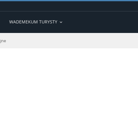
WADEMEKUM TURYSTY
expand_more
ijne