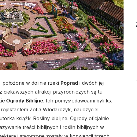
lo
, położone w dolinie rzeki
Poprad
i dwóch jej
ciekawszych atrakcji przyrodniczych są tu
lo
e Ogrody Biblijne
. Ich pomysłodawcami byli ks.
projektantem Zofia Włodarczyk, nauczyciel
rka książki Rośliny biblijne. Ogrody oficjalnie
zywanie treści biblijnych i roślin biblijnych w
 hektara i stworzone zostały w konwencji trzech