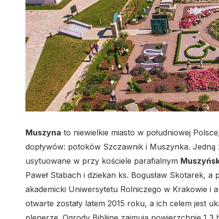
Muszyna
to niewielkie miasto w południowej Polsce
dopływów: potoków Szczawnik i Muszynka. Jedną z 
usytuowane w przy kościele parafialnym
Muszyński
Paweł Stabach i dziekan ks. Bogusław Skotarek, a 
akademicki Uniwersytetu Rolniczego w Krakowie i auto
otwarte zostały latem 2015 roku, a ich celem jest uka
plenerze. Ogrody Biblijne zajmują powierzchnię 1,3