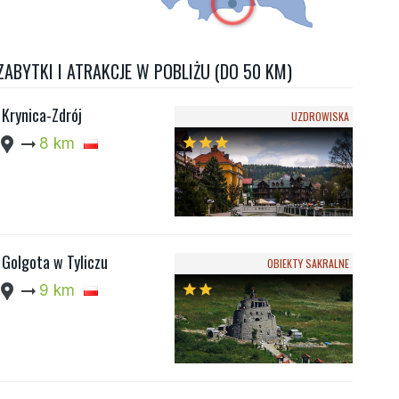
ZABYTKI I ATRAKCJE W POBLIŻU (DO 50 KM)
Krynica-Zdrój
UZDROWISKA
cation_pin
arrow_right_alt
8 km
star
star
star
Golgota w Tyliczu
OBIEKTY SAKRALNE
cation_pin
arrow_right_alt
9 km
star
star