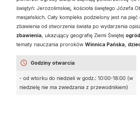
świątyń: Jerozolimskiej, kościoła świętego Józefa O
mesjańskich. Cały kompleks podzielony jest na pięć c
zbawienia od stworzenia świata po wydarzenia opi
zbawienia
, ukazujący geografię Ziemi Świętej
ogród
tematy nauczania proroków
Winnica Pańska
,
dzie
access_time
Godziny otwarcia
- od wtorku do niedzieli w godz.: 10:00-18:00 (w
niedzielę nie ma zwiedzania z przewodnikiem)