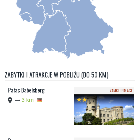
ZABYTKI I ATRAKCJE W POBLIŻU (DO 50 KM)
Pałac Babelsberg
ZAMKI I PAŁACE
location_pin
arrow_right_alt
3 km
star
star