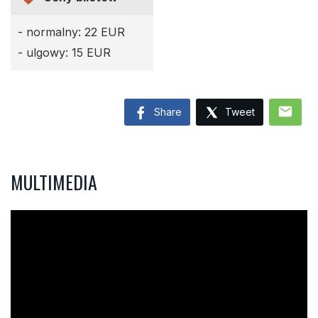
- normalny: 22 EUR
- ulgowy: 15 EUR
mail
Share
Tweet
MULTIMEDIA