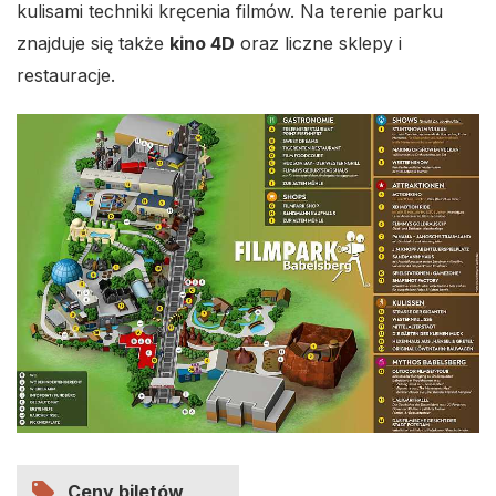
kulisami techniki kręcenia filmów. Na terenie parku
znajduje się także
kino 4D
oraz liczne sklepy i
restauracje.
local_offer
Ceny biletów