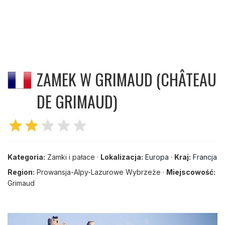
ZAMEK W GRIMAUD (CHÂTEAU
DE GRIMAUD)
star
star
star
star
star
Kategoria:
Zamki i pałace ·
Lokalizacja:
Europa
·
Kraj:
Francja
Region:
Prowansja-Alpy-Lazurowe Wybrzeże ·
Miejscowość:
Grimaud