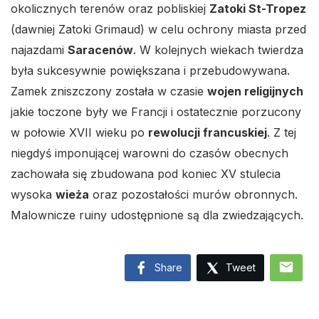
okolicznych terenów oraz pobliskiej
Zatoki St-Tropez
(dawniej Zatoki Grimaud) w celu ochrony miasta przed
najazdami
Saracenów
. W kolejnych wiekach twierdza
była sukcesywnie powiększana i przebudowywana.
Zamek zniszczony została w czasie
wojen religijnych
jakie toczone były we Francji i ostatecznie porzucony
w połowie XVII wieku po
rewolucji francuskiej
. Z tej
niegdyś imponującej warowni do czasów obecnych
zachowała się zbudowana pod koniec XV stulecia
wysoka
wieża
oraz pozostałości murów obronnych.
Malownicze ruiny udostępnione są dla zwiedzających.
mail
Share
Tweet