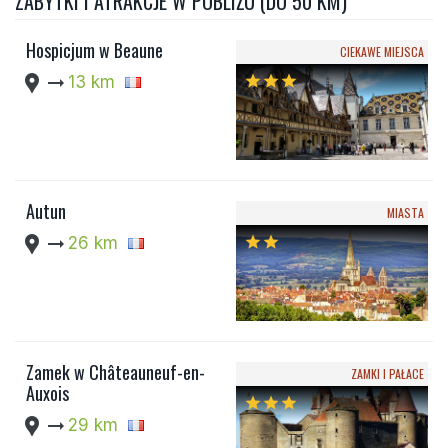
ZABYTKI I ATRAKCJE W POBLIŻU (DO 50 KM)
Hospicjum w Beaune
CIEKAWE MIEJSCA
location_pin
arrow_right_alt
13 km
star
star
star
Autun
MIASTA
location_pin
arrow_right_alt
26 km
star
star
Zamek w Châteauneuf-en-
ZAMKI I PAŁACE
Auxois
star
star
star
location_pin
arrow_right_alt
29 km