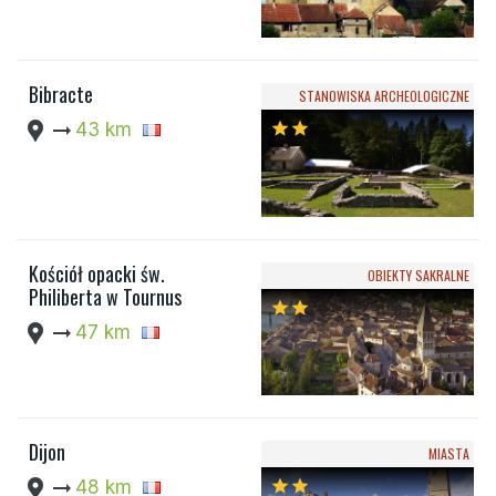
Bibracte
STANOWISKA ARCHEOLOGICZNE
location_pin
arrow_right_alt
43 km
star
star
Kościół opacki św.
OBIEKTY SAKRALNE
Philiberta w Tournus
star
star
location_pin
arrow_right_alt
47 km
Dijon
MIASTA
location_pin
arrow_right_alt
48 km
star
star