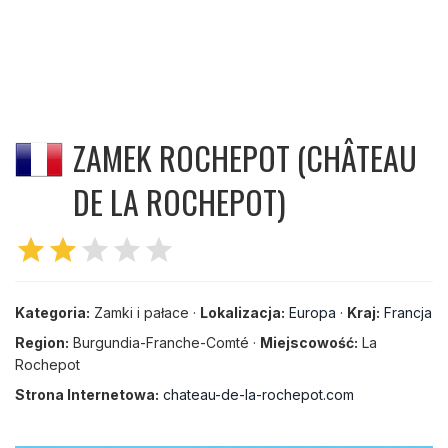
ZAMEK ROCHEPOT (CHÂTEAU
DE LA ROCHEPOT)
star
star
star
star
star
Kategoria:
Zamki i pałace ·
Lokalizacja:
Europa
·
Kraj:
Francja
Region:
Burgundia-Franche-Comté ·
Miejscowość:
La
Rochepot
Strona Internetowa:
chateau-de-la-rochepot.com