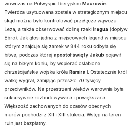
wówczas na Półwyspie Iberyjskim
Maurowie
.
Twierdza usytuowana została w strategicznym miejscu
skąd można było kontrolować przełęcze wąwozu
Leza, a także obserwować dolinę rzeki
Iregua
(dopływ
Ebro). Jak głosi jedna z miejscowych legend w miejscu
którym znajduje się zamek w 844 roku odbyła się
bitwa, podczas której
apostoł święty Jakub
pojawił
się na białym koniu, by wspierać osłabione
chrześcijańskie wojska króla
Ramira I
. Ostatecznie król
walkę wygrał, zabijając przeszło 70 tysięcy
przeciwników. Na przestrzeni wieków warownia była
sukcesywnie rozbudowywana i powiększana.
Większość zachowanych do czasów obecnych
murów pochodzi z XII i XIII stulecia. Wstęp na teren
ruin jest bezpłatny.