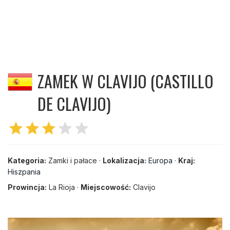
ZAMEK W CLAVIJO (CASTILLO
DE CLAVIJO)
star
star
star
star
star
Kategoria:
Zamki i pałace ·
Lokalizacja:
Europa
·
Kraj:
Hiszpania
Prowincja:
La Rioja ·
Miejscowość:
Clavijo