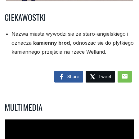
CIEKAWOSTKI
Nazwa miasta wywodzi sie ze staro-angielskiego i
oznacza
kamienny brod
, odnoszac sie do plytkiego
kamiennego przejścia na rzece Welland.
mail
Share
Tweet
MULTIMEDIA