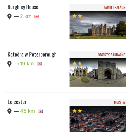
Burghley House
ZAMKI I PAŁACE
location_pin
arrow_right_alt
2 km
star
star
Katedra w Peterborough
OBIEKTY SAKRALNE
location_pin
arrow_right_alt
19 km
star
star
Leicester
MIASTA
location_pin
arrow_right_alt
45 km
star
star