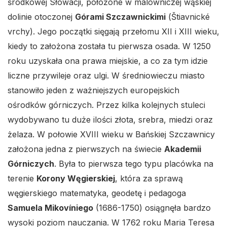
środkowej Słowacji, położone w malowniczej wąskiej
dolinie otoczonej
Górami Szczawnickimi
(Štiavnické
vrchy). Jego początki sięgają przełomu XII i XIII wieku,
kiedy to założona została tu pierwsza osada. W 1250
roku uzyskała ona prawa miejskie, a co za tym idzie
liczne przywileje oraz ulgi. W średniowieczu miasto
stanowiło jeden z ważniejszych europejskich
ośrodków górniczych. Przez kilka kolejnych stuleci
wydobywano tu duże ilości złota, srebra, miedzi oraz
żelaza. W połowie XVIII wieku w Bańskiej Szczawnicy
założona jedna z pierwszych na świecie
Akademii
Górniczych
. Była to pierwsza tego typu placówka na
terenie
Korony Węgierskiej
, która za sprawą
węgierskiego matematyka, geodetę i pedagoga
Samuela Mikovíniego
(1686-1750) osiągnęła bardzo
wysoki poziom nauczania. W 1762 roku Maria Teresa