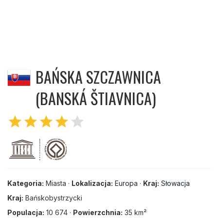
BAŃSKA SZCZAWNICA
(BANSKÁ ŠTIAVNICA)
star
star
star
star
star
Kategoria:
Miasta ·
Lokalizacja:
Europa
·
Kraj:
Słowacja
Kraj:
Bańskobystrzycki
Populacja:
10 674 ·
Powierzchnia:
35 km²