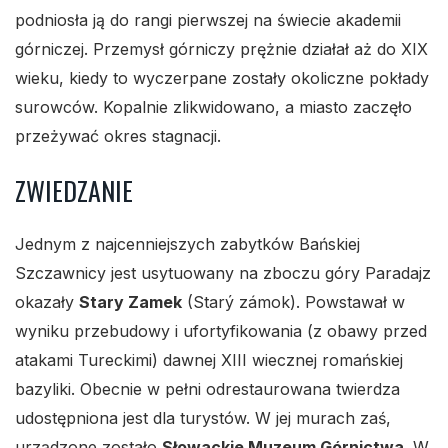
podniosła ją do rangi pierwszej na świecie akademii
górniczej. Przemysł górniczy prężnie działał aż do XIX
wieku, kiedy to wyczerpane zostały okoliczne pokłady
surowców. Kopalnie zlikwidowano, a miasto zaczęło
przeżywać okres stagnacji.
ZWIEDZANIE
Jednym z najcenniejszych zabytków Bańskiej
Szczawnicy jest usytuowany na zboczu góry Paradajz
okazały
Stary Zamek
(Starý zámok). Powstawał w
wyniku przebudowy i ufortyfikowania (z obawy przed
atakami Tureckimi) dawnej XIII wiecznej romańskiej
bazyliki. Obecnie w pełni odrestaurowana twierdza
udostępniona jest dla turystów. W jej murach zaś,
urządzone zostało
Słowackie Muzeum Górnictwa
. W