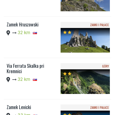
Zamek Hruszowski
ZAMKI I PAŁACE
location_pin
arrow_right_alt
32 km
star
star
Via Ferrata Skalka pri
GÓRY
Kremnici
star
star
location_pin
arrow_right_alt
32 km
Zamek Levicki
ZAMKI I PAŁACE