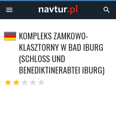
menu
search
KOMPLEKS ZAMKOWO-
KLASZTORNY W BAD IBURG
(SCHLOSS UND
BENEDIKTINERABTEI IBURG)
star
star
star
star
star