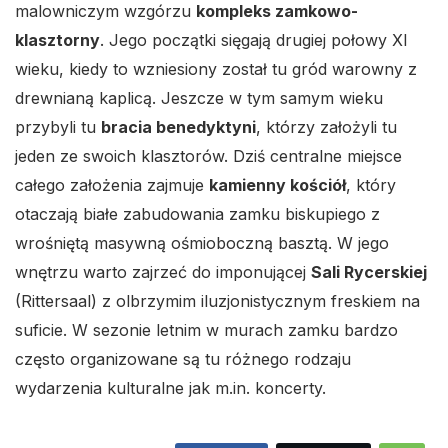
malowniczym wzgórzu
kompleks zamkowo-
klasztorny
. Jego początki sięgają drugiej połowy XI
wieku, kiedy to wzniesiony został tu gród warowny z
drewnianą kaplicą. Jeszcze w tym samym wieku
przybyli tu
bracia benedyktyni
, którzy założyli tu
jeden ze swoich klasztorów. Dziś centralne miejsce
całego założenia zajmuje
kamienny kościół
, który
otaczają białe zabudowania zamku biskupiego z
wrośniętą masywną ośmioboczną basztą. W jego
wnętrzu warto zajrzeć do imponującej
Sali Rycerskiej
(Rittersaal) z olbrzymim iluzjonistycznym freskiem na
suficie. W sezonie letnim w murach zamku bardzo
często organizowane są tu różnego rodzaju
wydarzenia kulturalne jak m.in. koncerty.