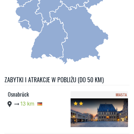
ZABYTKI I ATRAKCJE W POBLIŻU (DO 50 KM)
Osnabrück
MIASTA
location_pin
arrow_right_alt
13 km
star
star