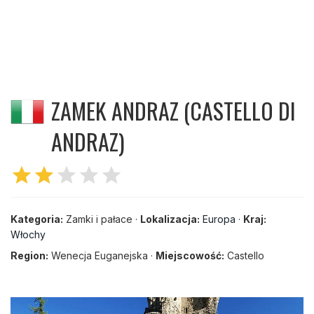
ZAMEK ANDRAZ (CASTELLO DI
ANDRAZ)
star
star
star
star
star
Kategoria:
Zamki i pałace ·
Lokalizacja:
Europa
·
Kraj:
Włochy
Region:
Wenecja Euganejska ·
Miejscowość:
Castello