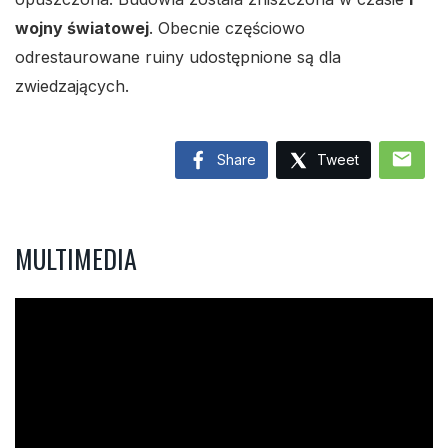
wojny światowej
. Obecnie częściowo
odrestaurowane ruiny udostępnione są dla
zwiedzających.
mail
Share
Tweet
MULTIMEDIA