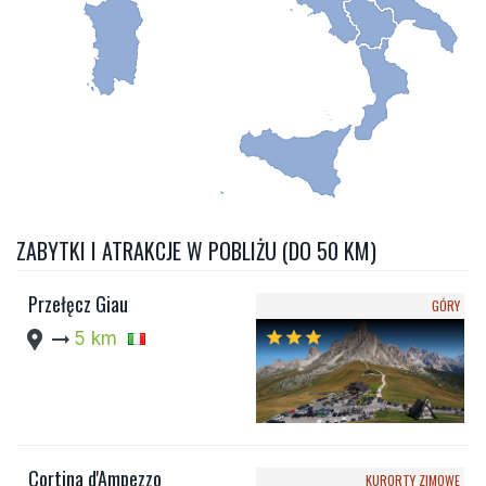
ZABYTKI I ATRAKCJE W POBLIŻU (DO 50 KM)
Przełęcz Giau
GÓRY
location_pin
arrow_right_alt
5 km
star
star
star
Cortina d'Ampezzo
KURORTY ZIMOWE