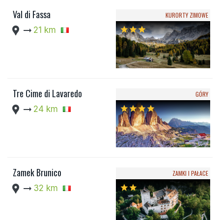
Val di Fassa
KURORTY ZIMOWE
location_pin
arrow_right_alt
21 km
star
star
star
Tre Cime di Lavaredo
GÓRY
location_pin
arrow_right_alt
24 km
star
star
star
star
Zamek Brunico
ZAMKI I PAŁACE
location_pin
arrow_right_alt
32 km
star
star