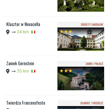
Klasztor w Novacella
OBIEKTY SAKRALNE
location_pin
arrow_right_alt
34 km
star
star
star
Zamek Gernstein
ZAMKI I PAŁACE
location_pin
arrow_right_alt
35 km
star
star
star
Twierdza Franzensfeste
BUNKRY, TWIERDZE