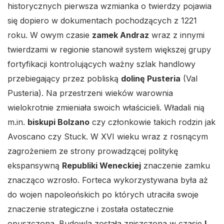
historycznych pierwsza wzmianka o twierdzy pojawia
się dopiero w dokumentach pochodzących z 1221
roku. W owym czasie
zamek Andraz
wraz z innymi
twierdzami w regionie stanowił system większej grupy
fortyfikacji kontrolujących ważny szlak handlowy
przebiegający przez pobliską
dolinę Pusteria
(Val
Pusteria). Na przestrzeni wieków warownia
wielokrotnie zmieniała swoich właścicieli. Władali nią
m.in.
biskupi Bolzano
czy członkowie takich rodzin jak
Avoscano czy Stuck. W XVI wieku wraz z rosnącym
zagrożeniem ze strony prowadzącej politykę
ekspansywną
Republiki Weneckiej
znaczenie zamku
znacząco wzrosło. Forteca wykorzystywana była aż
do wojen napoleońskich po których utraciła swoje
znaczenie strategiczne i została ostatecznie
opuszczona. Budowla została zniszczona w czasie
I