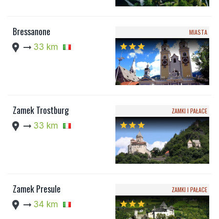
Bressanone
MIASTA
location_pin
arrow_right_alt
33 km
star
star
star
Zamek Trostburg
ZAMKI I PAŁACE
location_pin
arrow_right_alt
33 km
star
star
star
Zamek Presule
ZAMKI I PAŁACE
location_pin
arrow_right_alt
34 km
star
star
star