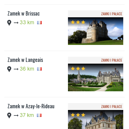
Zamek w Brissac
ZAMKI I PAŁACE
location_pin
arrow_right_alt
33 km
star
star
star
Zamek w Langeais
ZAMKI I PAŁACE
location_pin
arrow_right_alt
36 km
star
star
star
Zamek w Azay-le-Rideau
ZAMKI I PAŁACE
location_pin
arrow_right_alt
37 km
star
star
star