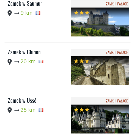
Zamek w Saumur
ZAMKI I PAŁACE
location_pin
arrow_right_alt
9 km
star
star
star
Zamek w Chinon
ZAMKI I PAŁACE
location_pin
arrow_right_alt
20 km
star
star
star
Zamek w Ussé
ZAMKI I PAŁACE
location_pin
arrow_right_alt
25 km
star
star
star