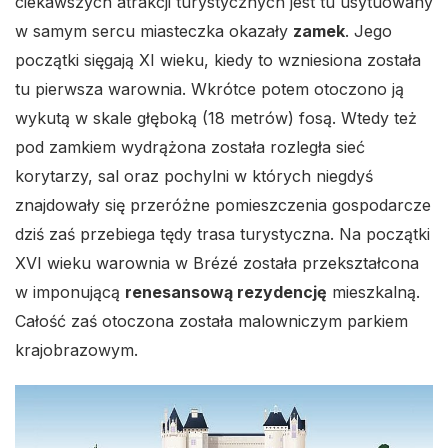
ciekawszych atrakcji turystycznych jest tu usytuowany
w samym sercu miasteczka okazały
zamek
. Jego
początki sięgają XI wieku, kiedy to wzniesiona została
tu pierwsza warownia. Wkrótce potem otoczono ją
wykutą w skale głęboką (18 metrów) fosą. Wtedy też
pod zamkiem wydrążona została rozległa sieć
korytarzy, sal oraz pochylni w których niegdyś
znajdowały się przeróżne pomieszczenia gospodarcze
dziś zaś przebiega tędy trasa turystyczna. Na początki
XVI wieku warownia w Brézé została przekształcona
w imponującą
renesansową rezydencję
mieszkalną.
Całość zaś otoczona została malowniczym parkiem
krajobrazowym.