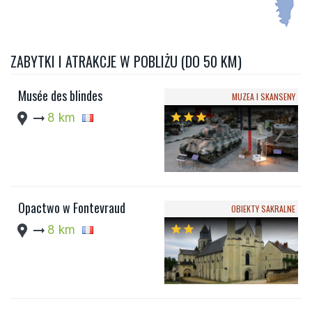
ZABYTKI I ATRAKCJE W POBLIŻU (DO 50 KM)
Musée des blindes
MUZEA I SKANSENY
location_pin
arrow_right_alt
8 km
star
star
star
Opactwo w Fontevraud
OBIEKTY SAKRALNE
location_pin
arrow_right_alt
8 km
star
star