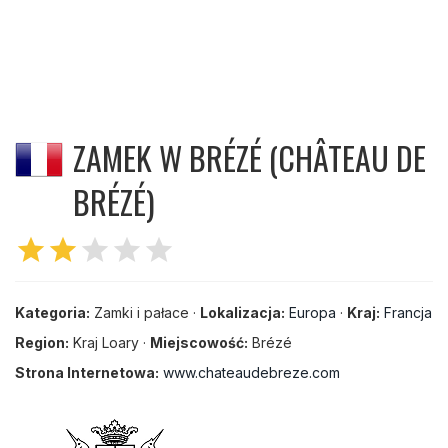
ZAMEK W BRÉZÉ (CHÂTEAU DE
BRÉZÉ)
star
star
star
star
star
Kategoria:
Zamki i pałace ·
Lokalizacja:
Europa
·
Kraj:
Francja
Region:
Kraj Loary ·
Miejscowość:
Brézé
Strona Internetowa:
www.chateaudebreze.com