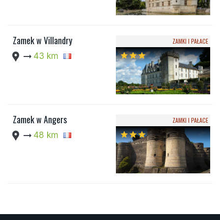
Zamek w Villandry
ZAMKI I PAŁACE
location_pin
arrow_right_alt
43 km
star
star
star
Zamek w Angers
ZAMKI I PAŁACE
location_pin
arrow_right_alt
48 km
star
star
star