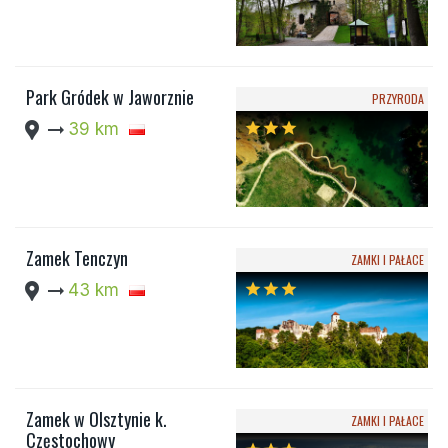
Park Gródek w Jaworznie
PRZYRODA
location_pin
arrow_right_alt
39 km
star
star
star
Zamek Tenczyn
ZAMKI I PAŁACE
location_pin
arrow_right_alt
43 km
star
star
star
Zamek w Olsztynie k.
ZAMKI I PAŁACE
Częstochowy