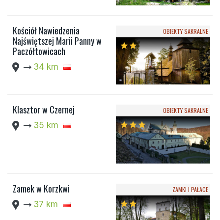
Kościół Nawiedzenia
OBIEKTY SAKRALNE
Najświętszej Marii Panny w
star
star
Paczółtowicach
location_pin
arrow_right_alt
34 km
Klasztor w Czernej
OBIEKTY SAKRALNE
location_pin
arrow_right_alt
35 km
star
star
star
Zamek w Korzkwi
ZAMKI I PAŁACE
location_pin
arrow_right_alt
37 km
star
star