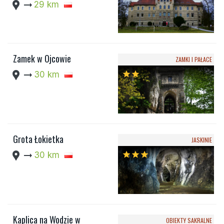
location_pin
arrow_right_alt
29 km
Zamek w Ojcowie
ZAMKI I PAŁACE
location_pin
arrow_right_alt
30 km
star
star
Grota Łokietka
JASKINIE
location_pin
arrow_right_alt
30 km
star
star
star
Kaplica na Wodzie w
OBIEKTY SAKRALNE