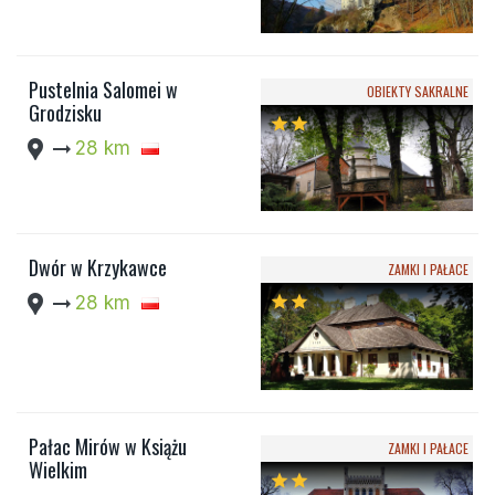
Pustelnia Salomei w
OBIEKTY SAKRALNE
Grodzisku
star
star
location_pin
arrow_right_alt
28 km
Dwór w Krzykawce
ZAMKI I PAŁACE
location_pin
arrow_right_alt
28 km
star
star
Pałac Mirów w Książu
ZAMKI I PAŁACE
Wielkim
star
star