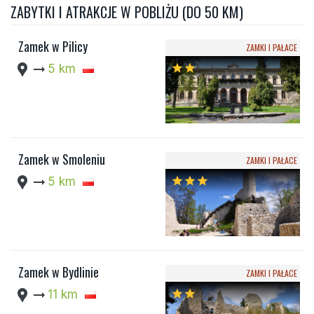
ZABYTKI I ATRAKCJE W POBLIŻU (DO 50 KM)
Zamek w Pilicy
ZAMKI I PAŁACE
location_pin
arrow_right_alt
5 km
star
star
Zamek w Smoleniu
ZAMKI I PAŁACE
location_pin
arrow_right_alt
5 km
star
star
star
Zamek w Bydlinie
ZAMKI I PAŁACE
location_pin
arrow_right_alt
11 km
star
star