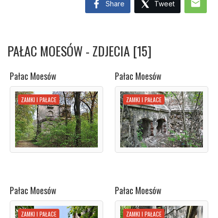
mail
Share
Tweet
PAŁAC MOESÓW - ZDJECIA [15]
Pałac Moesów
Pałac Moesów
ZAMKI I PAŁACE
ZAMKI I PAŁACE
Pałac Moesów
Pałac Moesów
ZAMKI I PAŁACE
ZAMKI I PAŁACE