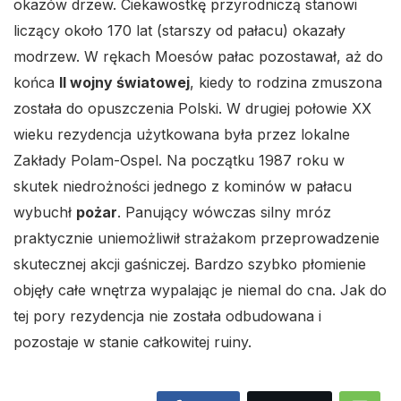
okazów drzew. Ciekawostkę przyrodniczą stanowi
liczący około 170 lat (starszy od pałacu) okazały
modrzew. W rękach Moesów pałac pozostawał, aż do
końca
II wojny światowej
, kiedy to rodzina zmuszona
została do opuszczenia Polski. W drugiej połowie XX
wieku rezydencja użytkowana była przez lokalne
Zakłady Polam-Ospel. Na początku 1987 roku w
skutek niedrożności jednego z kominów w pałacu
wybuchł
pożar
. Panujący wówczas silny mróz
praktycznie uniemożliwił strażakom przeprowadzenie
skutecznej akcji gaśniczej. Bardzo szybko płomienie
objęły całe wnętrza wypalając je niemal do cna. Jak do
tej pory rezydencja nie została odbudowana i
pozostaje w stanie całkowitej ruiny.