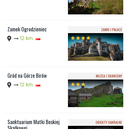
Zamek Ogrodzieniec
ZAMKI I PAŁACE
location_pin
arrow_right_alt
12 km
star
star
star
star
Gród na Górze Birów
MUZEA I SKANSENY
location_pin
arrow_right_alt
12 km
star
star
star
Sanktuarium Matki Boskiej
OBIEKTY SAKRALNE
Skałkowej