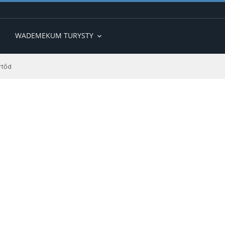
WADEMEKUM TURYSTY
expand_more
rtőd