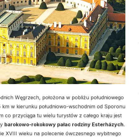
lo
lo
odnich Węgrzech, położona w pobliżu południowego
25 km w kierunku południowo-wschodnim od Sporonu
lo
m co przyciąga tu wielu turystów z całego kraju jest
ny
barokowo-rokokowy pałac rodziny Esterházych
.
ie XVIII wieku na polecenie ówczesnego wybitnego