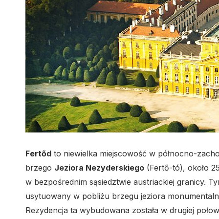
Fertőd
to niewielka miejscowość w północno-zach
brzego
Jeziora Nezyderskiego
(Fertő-tó), około 
w bezpośrednim sąsiedztwie austriackiej granicy. Ty
usytuowany w pobliżu brzegu jeziora monumental
Rezydencja ta wybudowana została w drugiej połow