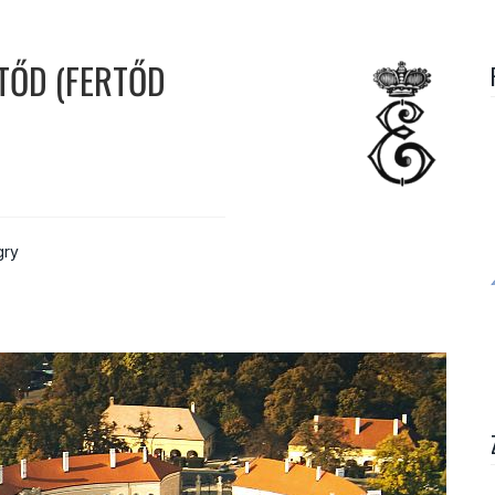
TŐD (FERTŐD
ry