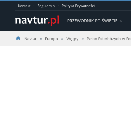
·
·
Kontakt
Regulamin
Polityka Prywatności
PRZEWODNIK PO ŚWIECIE
expand_more
home
»
»
»
Navtur
Europa
Węgry
Pałac Esterházych w Fe