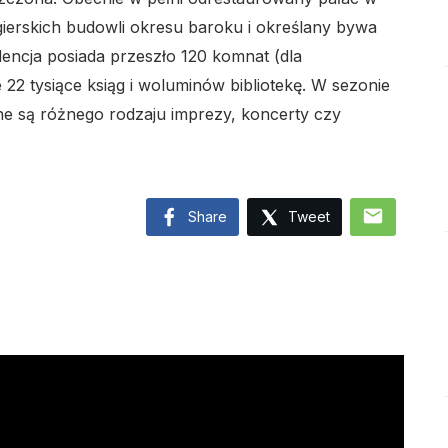
gierskich budowli okresu baroku i określany bywa
dencja posiada przeszło 120 komnat (dla
 22 tysiące ksiąg i woluminów bibliotekę. W sezonie
ne są różnego rodzaju imprezy, koncerty czy
lo
mail
Share
Tweet
lo