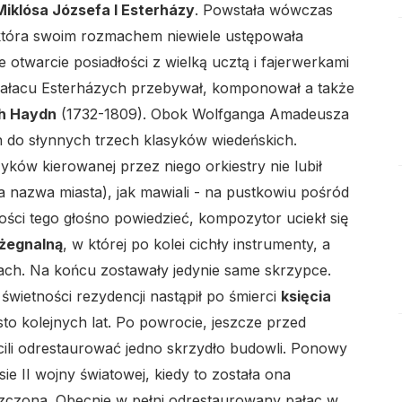
Miklósa Józsefa I Esterházy
. Powstała wówczas
która swoim rozmachem niewiele ustępowała
e otwarcie posiadłości z wielką ucztą i fajerwerkami
lo
pałacu Esterházych przebywał, komponował a także
h Haydn
(1732-1809). Obok Wolfganga Amadeusza
n do słynnych trzech klasyków wiedeńskich.
yków kierowanej przez niego orkiestry nie lubił
 nazwa miasta), jak mawiali - na pustkowiu pośród
ości tego głośno powiedzieć, kompozytor uciekł się
lo
żegnalną
, w której po kolei cichły instrumenty, a
tach. Na końcu zostawały jedynie same skrzypce.
świetności rezydencji nastąpił po śmierci
księcia
 sto kolejnych lat. Po powrocie, jeszcze przed
ili odrestaurować jedno skrzydło budowli. Ponowy
lo
asie II wojny światowej, kiedy to została ona
szczona. Obecnie w pełni odrestaurowany pałac w