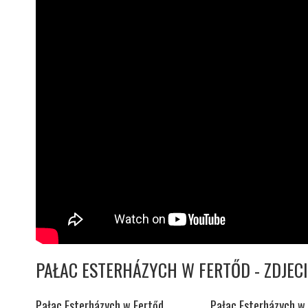
PAŁAC ESTERHÁZYCH W FERTŐD - ZDJECI
Pałac Esterházych w Fertőd
Pałac Esterházych w