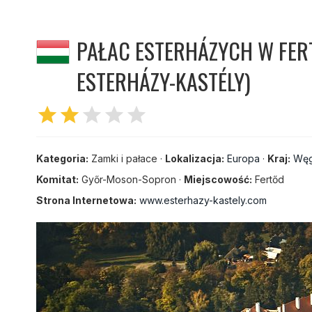
PAŁAC ESTERHÁZYCH W FER
ESTERHÁZY-KASTÉLY)
star
star
star
star
star
Kategoria:
Zamki i pałace ·
Lokalizacja:
Europa
·
Kraj:
Węg
Komitat:
Győr-Moson-Sopron ·
Miejscowość:
Fertőd
Strona Internetowa:
www.esterhazy-kastely.com