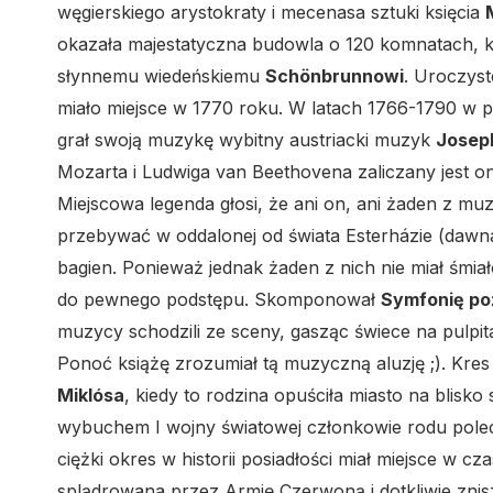
węgierskiego arystokraty i mecenasa sztuki księcia
okazała majestatyczna budowla o 120 komnatach, 
słynnemu wiedeńskiemu
Schönbrunnowi
. Uroczyst
miało miejsce w 1770 roku. W latach 1766-1790 w 
grał swoją muzykę wybitny austriacki muzyk
Josep
Mozarta i Ludwiga van Beethovena zaliczany jest o
Miejscowa legenda głosi, że ani on, ani żaden z muz
przebywać w oddalonej od świata Esterházie (dawna
bagien. Ponieważ jednak żaden z nich nie miał śmiał
do pewnego podstępu. Skomponował
Symfonię po
muzycy schodzili ze sceny, gasząc świece na pulpi
Ponoć książę zrozumiał tą muzyczną aluzję ;). Kres 
Miklósa
, kiedy to rodzina opuściła miasto na blisko
wybuchem I wojny światowej członkowie rodu polec
ciężki okres w historii posiadłości miał miejsce w cz
splądrowana przez Armię Czerwoną i dotkliwie zni