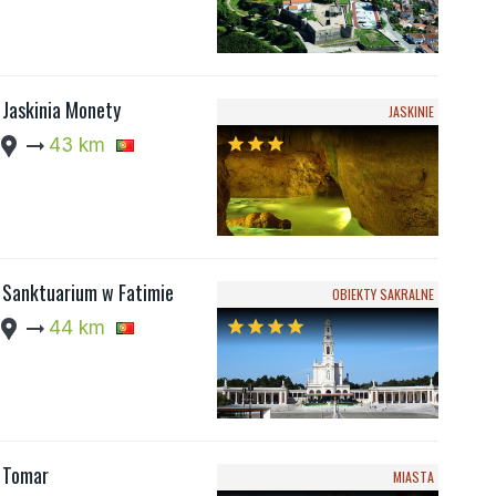
Jaskinia Monety
JASKINIE
cation_pin
arrow_right_alt
43 km
star
star
star
Sanktuarium w Fatimie
OBIEKTY SAKRALNE
cation_pin
arrow_right_alt
44 km
star
star
star
star
Tomar
MIASTA