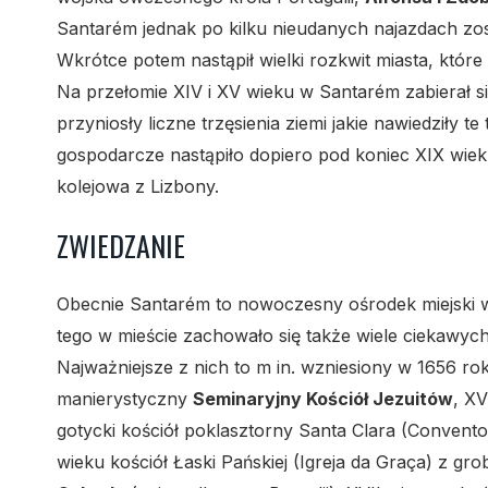
Santarém jednak po kilku nieudanych najazdach zost
Wkrótce potem nastąpił wielki rozkwit miasta, które
Na przełomie XIV i XV wieku w Santarém zabierał s
przyniosły liczne trzęsienia ziemi jakie nawiedziły
gospodarcze nastąpiło dopiero pod koniec XIX wieku
kolejowa z Lizbony.
ZWIEDZANIE
Obecnie Santarém to nowoczesny ośrodek miejski
tego w mieście zachowało się także wiele ciekawych
Najważniejsze z nich to m in. wzniesiony w 1656 r
manierystyczny
Seminaryjny Kościół Jezuitów
, XV
gotycki kościół poklasztorny Santa Clara (Convento
wieku kościół Łaski Pańskiej (Igreja da Graça) z g