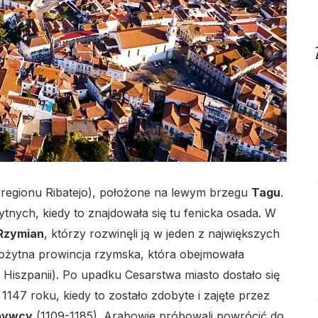
lo
ca regionu Ribatejo), położone na lewym brzegu
Tagu
.
tnych, kiedy to znajdowała się tu fenicka osada. W
lo
Rzymian
, którzy rozwinęli ją w jeden z największych
ożytna prowincja rzymska, która obejmowała
 Hiszpanii). Po upadku Cesarstwa miasto dostało się
 1147 roku, kiedy to zostało zdobyte i zajęte przez
obywcy
(1109-1185). Arabowie próbowali powrócić do