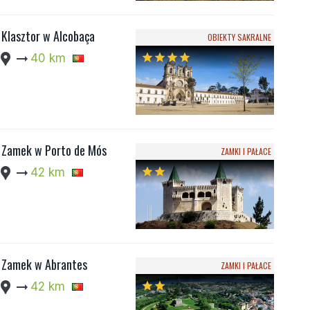
Klasztor w Alcobaça
OBIEKTY SAKRALNE
cation_pin
arrow_right_alt
40 km
star
star
star
star
Zamek w Porto de Mós
ZAMKI I PAŁACE
cation_pin
arrow_right_alt
42 km
star
star
Zamek w Abrantes
ZAMKI I PAŁACE
cation_pin
arrow_right_alt
42 km
star
star