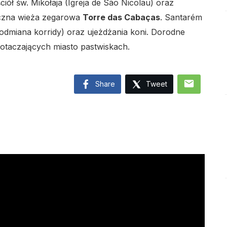
ciół św. Mikołaja (Igreja de São Nicolau) oraz
czna wieża zegarowa
Torre das Cabaças
. Santarém
odmiana korridy) oraz ujeżdżania koni. Dorodne
lo
otaczających miasto pastwiskach.
mail
Share
Tweet
lo
lo