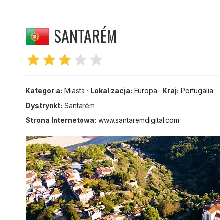
SANTARÉM
star
star
star
star
star
Kategoria:
Miasta ·
Lokalizacja:
Europa
·
Kraj:
Portugalia
Dystrynkt:
Santarém
Strona Internetowa:
www.santaremdigital.com