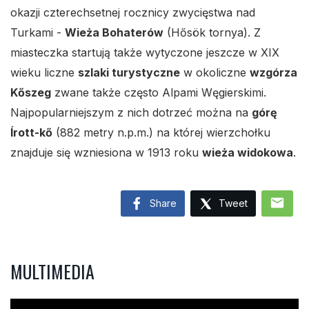
okazji czterechsetnej rocznicy zwycięstwa nad
Turkami -
Wieża Bohaterów
(Hősök tornya). Z
miasteczka startują także wytyczone jeszcze w XIX
wieku liczne
szlaki turystyczne
w okoliczne
wzgórza
Kőszeg
zwane także często Alpami Węgierskimi.
Najpopularniejszym z nich dotrzeć można na
górę
Írott-kő
(882 metry n.p.m.) na której wierzchołku
znajduje się wzniesiona w 1913 roku
wieża widokowa
.
mail
Share
Tweet
MULTIMEDIA