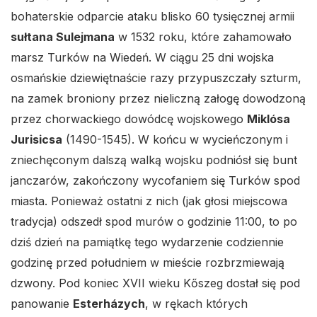
bohaterskie odparcie ataku blisko 60 tysięcznej armii
sułtana Sulejmana
w 1532 roku, które zahamowało
marsz Turków na Wiedeń. W ciągu 25 dni wojska
osmańskie dziewiętnaście razy przypuszczały szturm,
na zamek broniony przez nieliczną załogę dowodzoną
przez chorwackiego dowódcę wojskowego
Miklósa
Jurisicsa
(1490-1545). W końcu w wycieńczonym i
zniechęconym dalszą walką wojsku podniósł się bunt
janczarów, zakończony wycofaniem się Turków spod
miasta. Ponieważ ostatni z nich (jak głosi miejscowa
tradycja) odszedł spod murów o godzinie 11:00, to po
dziś dzień na pamiątkę tego wydarzenie codziennie
godzinę przed południem w mieście rozbrzmiewają
dzwony. Pod koniec XVII wieku Kőszeg dostał się pod
panowanie
Esterházych
, w rękach których