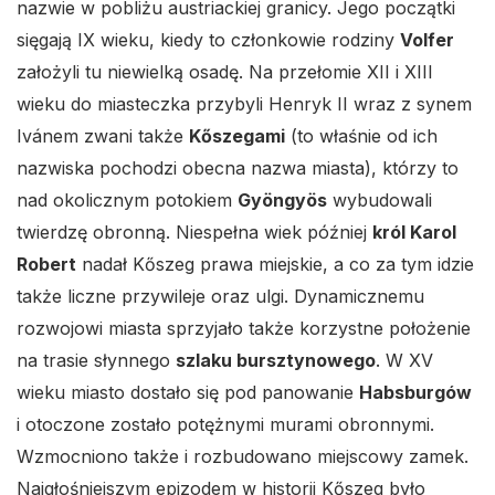
nazwie w pobliżu austriackiej granicy. Jego początki
sięgają IX wieku, kiedy to członkowie rodziny
Volfer
założyli tu niewielką osadę. Na przełomie XII i XIII
wieku do miasteczka przybyli Henryk II wraz z synem
Ivánem zwani także
Kőszegami
(to właśnie od ich
nazwiska pochodzi obecna nazwa miasta), którzy to
nad okolicznym potokiem
Gyöngyös
wybudowali
twierdzę obronną. Niespełna wiek później
król Karol
Robert
nadał Kőszeg prawa miejskie, a co za tym idzie
także liczne przywileje oraz ulgi. Dynamicznemu
rozwojowi miasta sprzyjało także korzystne położenie
na trasie słynnego
szlaku bursztynowego
. W XV
wieku miasto dostało się pod panowanie
Habsburgów
i otoczone zostało potężnymi murami obronnymi.
Wzmocniono także i rozbudowano miejscowy zamek.
Najgłośniejszym epizodem w historii Kőszeg było