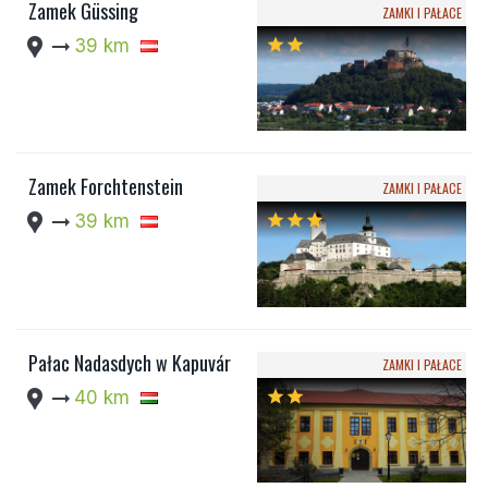
Zamek Güssing
ZAMKI I PAŁACE
location_pin
arrow_right_alt
39 km
star
star
Zamek Forchtenstein
ZAMKI I PAŁACE
location_pin
arrow_right_alt
39 km
star
star
star
Pałac Nadasdych w Kapuvár
ZAMKI I PAŁACE
location_pin
arrow_right_alt
40 km
star
star