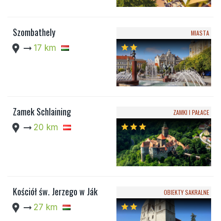
Szombathely
MIASTA
location_pin
arrow_right_alt
17 km
star
star
Zamek Schlaining
ZAMKI I PAŁACE
location_pin
arrow_right_alt
20 km
star
star
star
Kościół św. Jerzego w Ják
OBIEKTY SAKRALNE
location_pin
arrow_right_alt
27 km
star
star