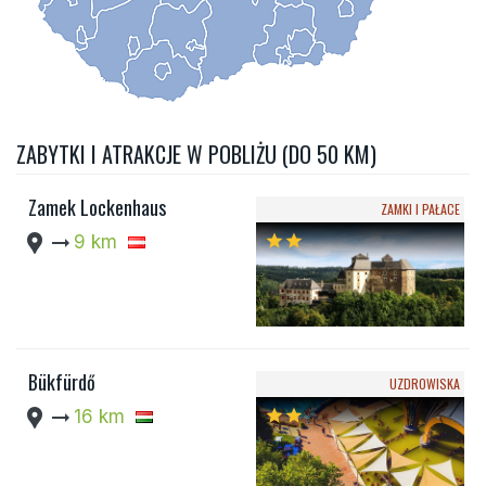
ZABYTKI I ATRAKCJE W POBLIŻU (DO 50 KM)
Zamek Lockenhaus
ZAMKI I PAŁACE
location_pin
arrow_right_alt
9 km
star
star
Bükfürdő
UZDROWISKA
location_pin
arrow_right_alt
16 km
star
star