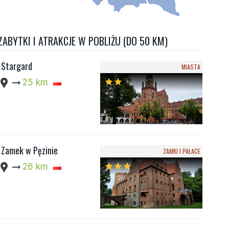
ZABYTKI I ATRAKCJE W POBLIŻU (DO 50 KM)
Stargard
MIASTA
cation_pin
arrow_right_alt
25 km
star
star
Zamek w Pęzinie
ZAMKI I PAŁACE
cation_pin
arrow_right_alt
26 km
star
star
star