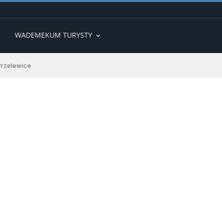
WADEMEKUM TURYSTY
expand_more
Przelewice