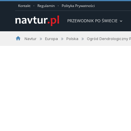
·
·
Kontakt
Regulamin
Polityka Prywatności
PRZEWODNIK PO ŚWIECIE
expand_more
home
»
»
»
Navtur
Europa
Polska
Ogród Dendrologiczny 