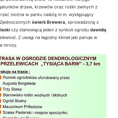
tunków drzew, krzewów oraz roślin zielnych z
lo
jrzeć można w parku należą m in. występujący
h Zjednoczonych
świerk Brewera
, sprowadzoną z
laski
czy stanowiącą jeden z synboli ogrodu
dawidię
elewice). Z uwagi na łagodny klimat jaki panuje w
na mrozy.