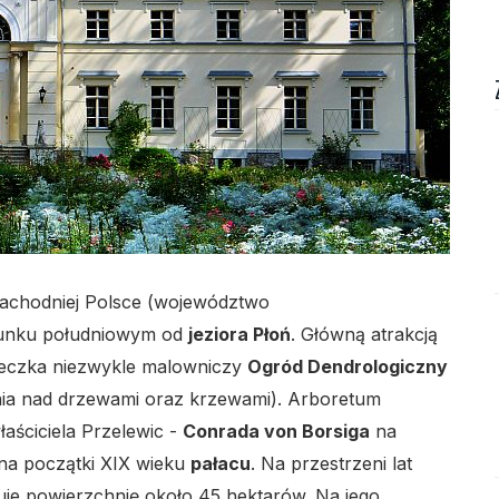
lo
zachodniej Polsce (województwo
runku południowym od
jeziora Płoń
. Główną atrakcją
lo
teczka niezwykle malowniczy
Ogród Dendrologiczny
ania nad drzewami oraz krzewami). Arboretum
aściciela Przelewic -
Conrada von Borsiga
na
na początki XIX wieku
pałacu
. Na przestrzeni lat
uje powierzchnię około 45 hektarów. Na jego