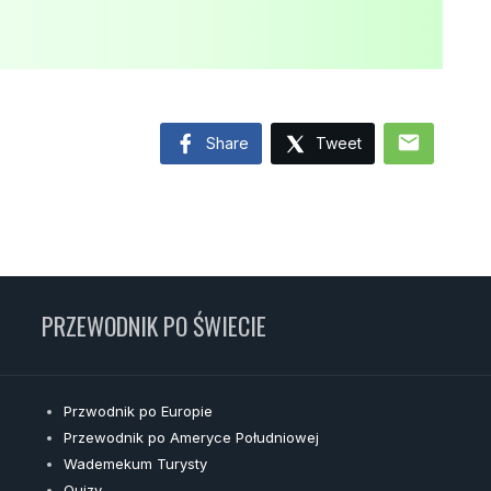
mail
Share
Tweet
PRZEWODNIK PO ŚWIECIE
Przwodnik po Europie
Przewodnik po Ameryce Południowej
Wademekum Turysty
Quizy