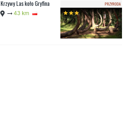
Krzywy Las koło Gryfina
PRZYRODA
cation_pin
arrow_right_alt
43 km
star
star
star