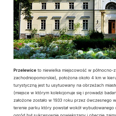
Przelewice
to niewielka miejscowość w północno-
zachodniopomorskie), położona około 4 km w kie
turystyczną jest tu usytuowany na obrzeżach mias
(miejsce w którym kolekcjonuje się i prowadzi bad
założone zostało w 1933 roku przez ówczesnego wł
terenie parku który powstał wokół wybudowanego 
ogród był sukcesywnie powiększany i obecnie zajm