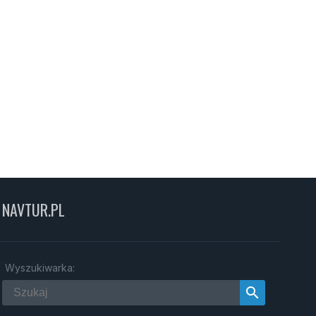
NAVTUR.PL
Wyszukiwarka:
search