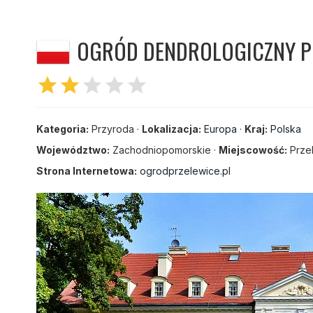
OGRÓD DENDROLOGICZNY P
star
star
star
star
star
Kategoria:
Przyroda ·
Lokalizacja:
Europa
·
Kraj:
Polska
Województwo:
Zachodniopomorskie ·
Miejscowość:
Prze
Strona Internetowa:
ogrodprzelewice.pl