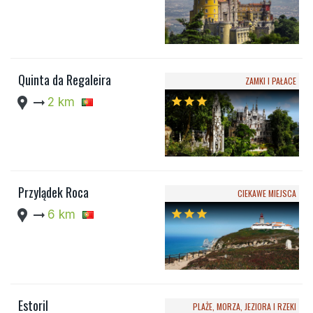
Quinta da Regaleira
ZAMKI I PAŁACE
location_pin
arrow_right_alt
2 km
star
star
star
Przylądek Roca
CIEKAWE MIEJSCA
location_pin
arrow_right_alt
6 km
star
star
star
Estoril
PLAŻE, MORZA, JEZIORA I RZEKI