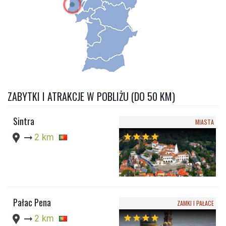
ZABYTKI I ATRAKCJE W POBLIŻU (DO 50 KM)
Sintra
MIASTA
location_pin
arrow_right_alt
2 km
star
star
star
star
Pałac Pena
ZAMKI I PAŁACE
location_pin
arrow_right_alt
2 km
star
star
star
star