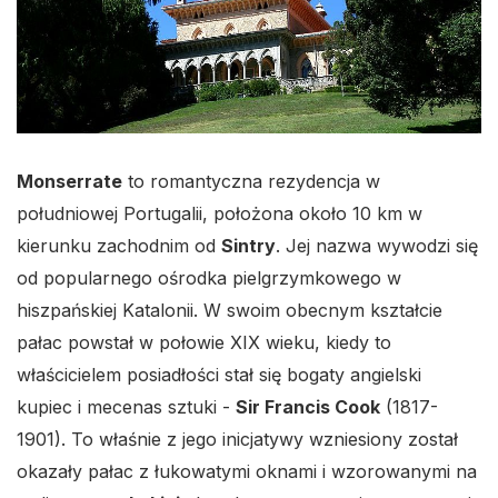
Monserrate
to romantyczna rezydencja w
południowej Portugalii, położona około 10 km w
kierunku zachodnim od
Sintry
. Jej nazwa wywodzi się
od popularnego ośrodka pielgrzymkowego w
hiszpańskiej Katalonii. W swoim obecnym kształcie
pałac powstał w połowie XIX wieku, kiedy to
właścicielem posiadłości stał się bogaty angielski
kupiec i mecenas sztuki -
Sir Francis Cook
(1817-
1901). To właśnie z jego inicjatywy wzniesiony został
okazały pałac z łukowatymi oknami i wzorowanymi na