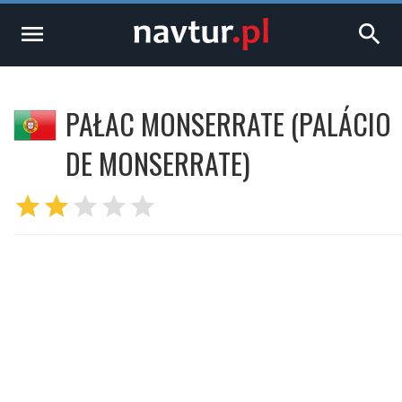
menu
search
PAŁAC MONSERRATE (PALÁCIO
DE MONSERRATE)
star
star
star
star
star