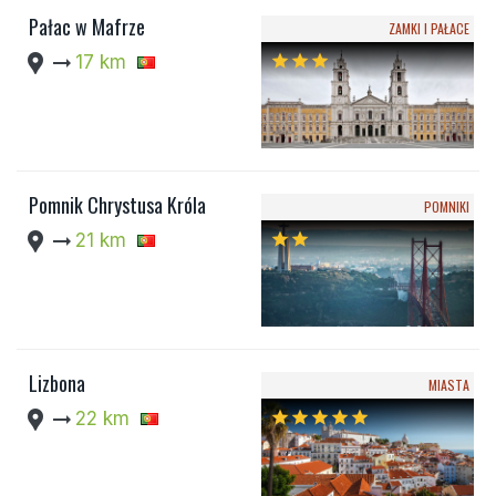
Pałac w Mafrze
ZAMKI I PAŁACE
location_pin
arrow_right_alt
17 km
star
star
star
Pomnik Chrystusa Króla
POMNIKI
location_pin
arrow_right_alt
21 km
star
star
Lizbona
MIASTA
location_pin
arrow_right_alt
22 km
star
star
star
star
star