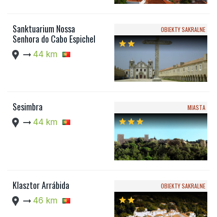
Sanktuarium Nossa
OBIEKTY SAKRALNE
Senhora do Cabo Espichel
star
star
location_pin
arrow_right_alt
44 km
Sesimbra
MIASTA
location_pin
arrow_right_alt
44 km
star
star
star
Klasztor Arrábida
OBIEKTY SAKRALNE
location_pin
arrow_right_alt
46 km
star
star