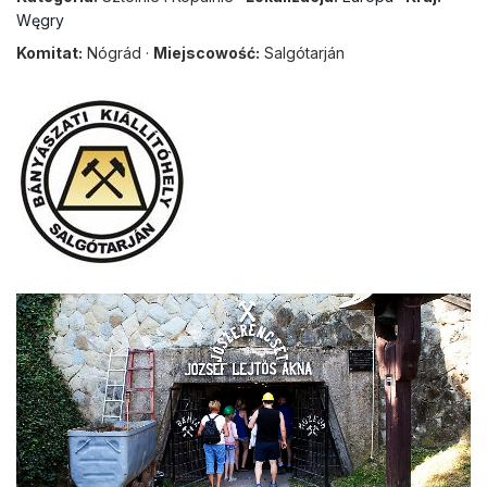
Węgry
Komitat:
Nógrád ·
Miejscowość:
Salgótarján