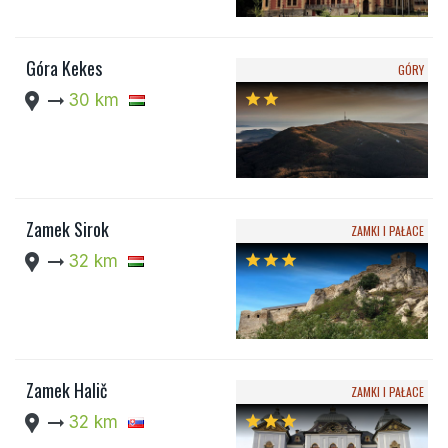
Góra Kekes
GÓRY
location_pin
arrow_right_alt
30 km
star
star
Zamek Sirok
ZAMKI I PAŁACE
location_pin
arrow_right_alt
32 km
star
star
star
Zamek Halič
ZAMKI I PAŁACE
location_pin
arrow_right_alt
32 km
star
star
star