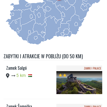
ZABYTKI I ATRAKCJE W POBLIŻU (DO 50 KM)
Zamek Salgó
ZAMKI I PAŁACE
location_pin
arrow_right_alt
5 km
star
star
Zamek Šomoška
ZAMKI I PAŁACE