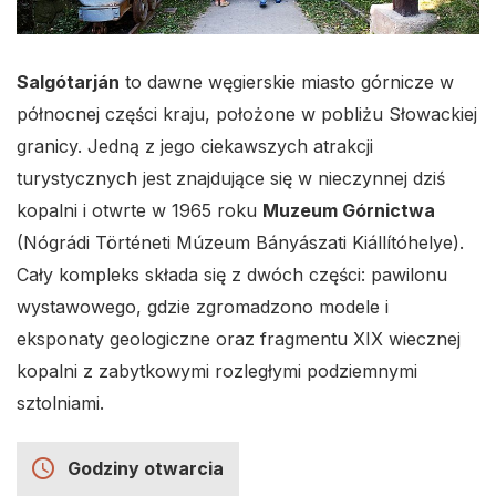
Salgótarján
to dawne węgierskie miasto górnicze w
północnej części kraju, położone w pobliżu Słowackiej
granicy. Jedną z jego ciekawszych atrakcji
turystycznych jest znajdujące się w nieczynnej dziś
kopalni i otwrte w 1965 roku
Muzeum Górnictwa
(Nógrádi Történeti Múzeum Bányászati Kiállítóhelye).
Cały kompleks składa się z dwóch części: pawilonu
wystawowego, gdzie zgromadzono modele i
eksponaty geologiczne oraz fragmentu XIX wiecznej
kopalni z zabytkowymi rozległymi podziemnymi
sztolniami.
access_time
Godziny otwarcia