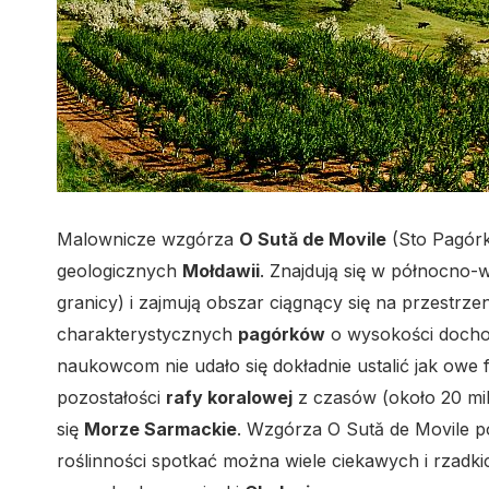
Malownicze wzgórza
O Sută de Movile
(Sto Pagórk
geologicznych
Mołdawii
. Znajdują się w północno-
granicy) i zajmują obszar ciągnący się na przestrze
charakterystycznych
pagórków
o wysokości dochod
naukowcom nie udało się dokładnie ustalić jak owe 
pozostałości
rafy koralowej
z czasów (około 20 mil
się
Morze Sarmackie
. Wzgórza O Sută de Movile p
roślinności spotkać można wiele ciekawych i rzadki