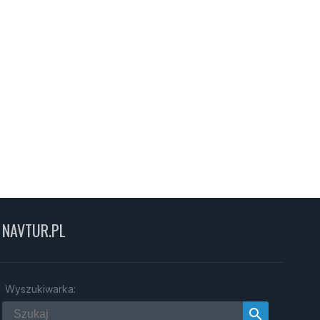
NAVTUR.PL
Wyszukiwarka:
search