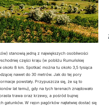
ów) stanowią jedną z największych osobliwości
lo
wschodniej części kraju (w pobliżu Rumuńskiej
ni około 8 km. Spotkać można tu około 3,5 tysiąca
zącej nawet do 30 metrów. Jak do tej pory
formacje powstały. Przypuszcza się, że są to
ionów lat temu), gdy na tych terenach znajdowało
orasta trawa oraz krzewy, a pośród bujnej
ch gatunków. W rejon pagórków najłatwiej dostać się