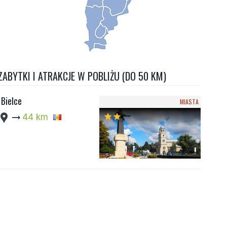
ZABYTKI I ATRAKCJE W POBLIŻU (DO 50 KM)
Bielce
MIASTA
cation_pin
arrow_right_alt
44 km
star
star