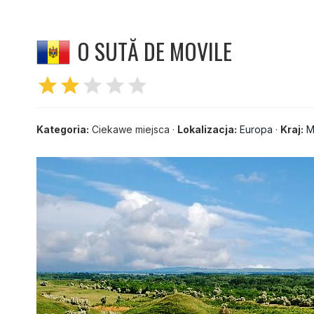
O SUTĂ DE MOVILE
star
star
star
star
star
Kategoria:
Ciekawe miejsca ·
Lokalizacja:
Europa
·
Kraj:
M