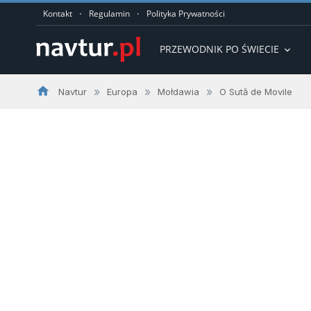
·
·
Kontakt
Regulamin
Polityka Prywatności
PRZEWODNIK PO ŚWIECIE
expand_more
home
»
»
»
Navtur
Europa
Mołdawia
O Sută de Movile