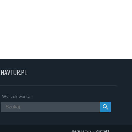
NAVTUR.PL
Wyszukiwarka:
search
Regulamin
Kontakt