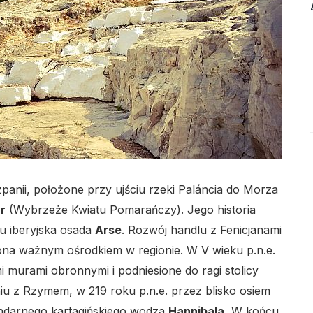
lo
panii, położone przy ujściu rzeki Paláncia do Morza
r
(Wybrzeże Kwiatu Pomarańczy). Jego historia
tu iberyjska osada
Arse
. Rozwój handlu z Fenicjanami
ona ważnym ośrodkiem w regionie. W V wieku p.n.e.
 murami obronnymi i podniesione do ragi stolicy
u z Rzymem, w 219 roku p.n.e. przez blisko osiem
gendarnego kartagińskiego wodza
Hannibala.
W końcu