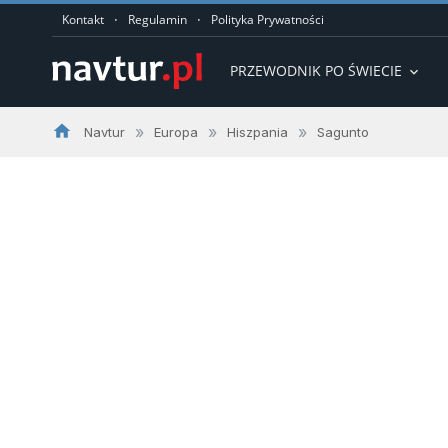
·
·
Kontakt
Regulamin
Polityka Prywatności
PRZEWODNIK PO ŚWIECIE
expand_more
home
»
»
»
Navtur
Europa
Hiszpania
Sagunto