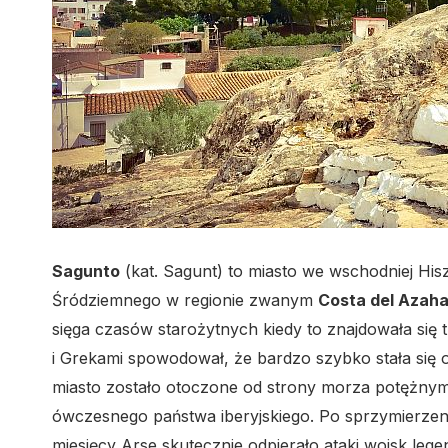
Sagunto
(kat. Sagunt) to miasto we wschodniej Hisz
Śródziemnego w regionie zwanym
Costa del Azaha
sięga czasów starożytnych kiedy to znajdowała się 
i Grekami spowodował, że bardzo szybko stała się 
miasto zostało otoczone od strony morza potężnymi
ówczesnego państwa iberyjskiego. Po sprzymierzeni
miesięcy Arse skutecznie odpierało ataki wojsk le