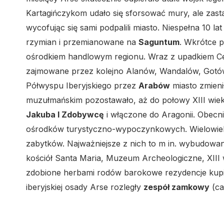
Kartagińczykom udało się sforsować mury, ale zastal
wycofując się sami podpalili miasto. Niespełna 10 l
rzymian i przemianowane na
Saguntum
. Wkrótce 
ośrodkiem handlowym regionu. Wraz z upadkiem Ce
zajmowane przez kolejno Alanów, Wandalów, Gotów 
Półwyspu Iberyjskiego przez
Arabów
miasto zmien
muzułmańskim pozostawało, aż do połowy XIII wiek
Jakuba I Zdobywcę
i włączone do Aragonii. Obecni
ośrodków turystyczno-wypoczynkowych. Wielowiekow
zabytków. Najważniejsze z nich to m in. wybudowan
kościół Santa Maria, Muzeum Archeologiczne, XIII wi
zdobione herbami rodów barokowe rezydencje kupiec
iberyjskiej osady Arse rozległy
zespół zamkowy
(cas