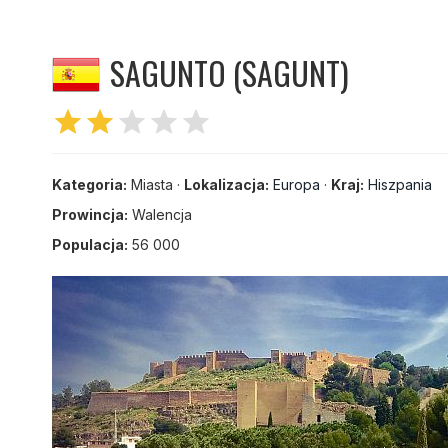
SAGUNTO (SAGUNT)
star
star
star
star
star
Kategoria:
Miasta ·
Lokalizacja:
Europa
·
Kraj:
Hiszpania
Prowincja:
Walencja
Populacja:
56 000