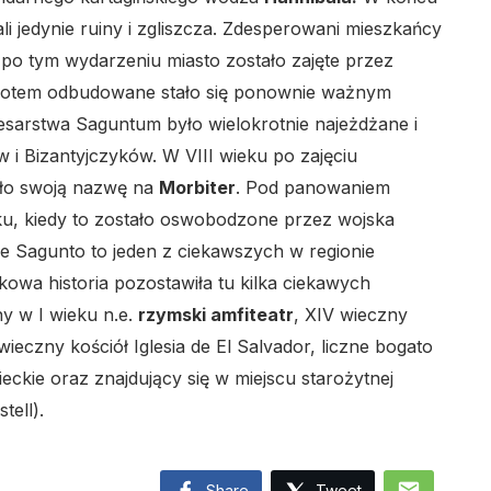
i jedynie ruiny i zgliszcza. Zdesperowani mieszkańcy
at po tym wydarzeniu miasto zostało zajęte przez
potem odbudowane stało się ponownie ważnym
sarstwa Saguntum było wielokrotnie najeżdżane i
i Bizantyjczyków. W VIII wieku po zajęciu
iło swoją nazwę na
Morbiter
. Pod panowaniem
u, kiedy to zostało oswobodzone przez wojska
e Sagunto to jeden z ciekawszych w regionie
a historia pozostawiła tu kilka ciekawych
y w I wieku n.e.
rzymski amfiteatr
, XIV wieczny
eczny kościół Iglesia de El Salvador, liczne bogato
kie oraz znajdujący się w miejscu starożytnej
tell).
mail
Share
Tweet