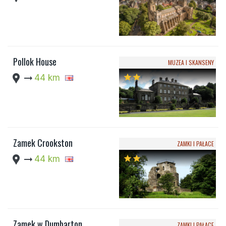
Pollok House
MUZEA I SKANSENY
location_pin
arrow_right_alt
44 km
star
star
Zamek Crookston
ZAMKI I PAŁACE
location_pin
arrow_right_alt
44 km
star
star
Zamek w Dumbarton
ZAMKI I PAŁACE