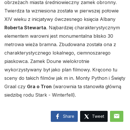
obrzeżach miasta średniowieczny zamek obronny.
Twierdza ta wzniesiona została w pierwszej połowie
XIV wieku z inicjatywy ówczesnego księcia Albany
Roberta Stewarta
. Najbardziej charakterystycznym
elementem warowni jest monumentalna blisko 30
metrowa wieża bramna. Zbudowana została ona z
charakterystycznego lokalnego, ciemnoszarego
piaskowca. Zamek Doune wielokrotnie
wykorzystywany był jako plan filmowy. Kręcono tu
sceny do takich filmów jak m in. Monty Python i Święty
Graal czy
Gra o Tron
(warownia ta stanowiła główną
siedzibę rodu Stark - Winterfell).
mail
Share
Tweet