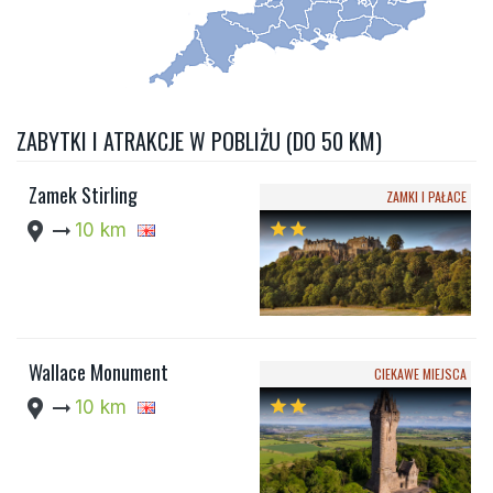
ZABYTKI I ATRAKCJE W POBLIŻU (DO 50 KM)
Zamek Stirling
ZAMKI I PAŁACE
location_pin
arrow_right_alt
10 km
star
star
Wallace Monument
CIEKAWE MIEJSCA
location_pin
arrow_right_alt
10 km
star
star