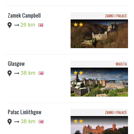
Zamek Campbell
ZAMKI I PAŁACE
location_pin
arrow_right_alt
26 km
star
star
Glasgow
MIASTA
location_pin
arrow_right_alt
38 km
star
star
Pałac Linlithgow
ZAMKI I PAŁACE
location_pin
arrow_right_alt
38 km
star
star