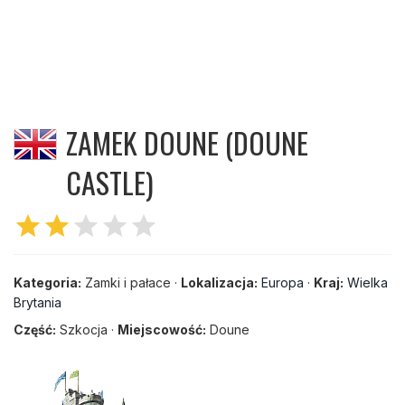
ZAMEK DOUNE (DOUNE
CASTLE)
star
star
star
star
star
Kategoria:
Zamki i pałace ·
Lokalizacja:
Europa
·
Kraj:
Wielka
Brytania
Część:
Szkocja ·
Miejscowość:
Doune