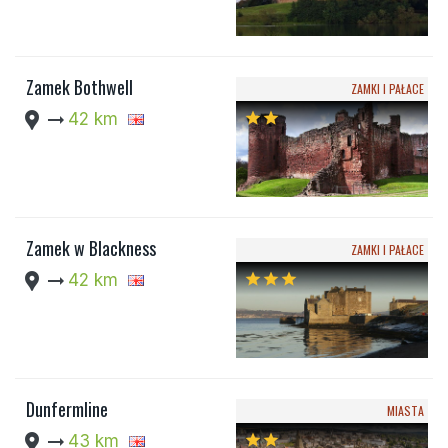
Zamek Bothwell
ZAMKI I PAŁACE
location_pin
arrow_right_alt
42 km
star
star
Zamek w Blackness
ZAMKI I PAŁACE
location_pin
arrow_right_alt
42 km
star
star
star
Dunfermline
MIASTA
location_pin
arrow_right_alt
43 km
star
star