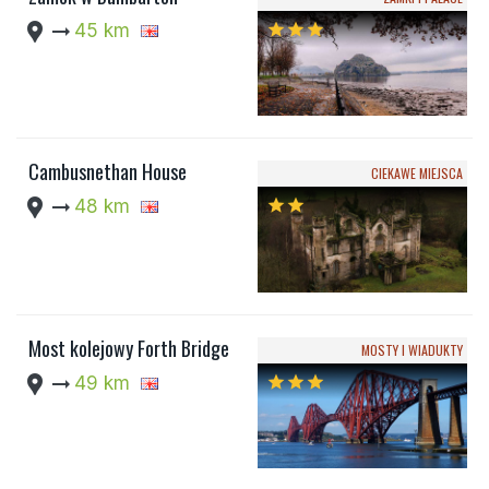
location_pin
arrow_right_alt
45 km
star
star
star
Cambusnethan House
CIEKAWE MIEJSCA
location_pin
arrow_right_alt
48 km
star
star
Most kolejowy Forth Bridge
MOSTY I WIADUKTY
location_pin
arrow_right_alt
49 km
star
star
star