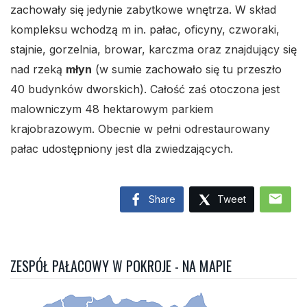
zachowały się jedynie zabytkowe wnętrza. W skład
kompleksu wchodzą m in. pałac, oficyny, czworaki,
stajnie, gorzelnia, browar, karczma oraz znajdujący się
nad rzeką
młyn
(w sumie zachowało się tu przeszło
40 budynków dworskich). Całość zaś otoczona jest
malowniczym 48 hektarowym parkiem
krajobrazowym. Obecnie w pełni odrestaurowany
pałac udostępniony jest dla zwiedzających.
mail
Share
Tweet
ZESPÓŁ PAŁACOWY W POKROJE - NA MAPIE