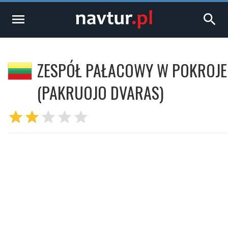
menu
search
ZESPÓŁ PAŁACOWY W POKROJE
(PAKRUOJO DVARAS)
star
star
star
star
star