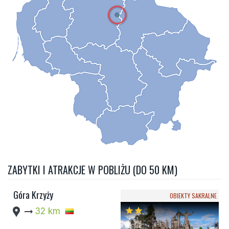
ZABYTKI I ATRAKCJE W POBLIŻU (DO 50 KM)
Góra Krzyży
OBIEKTY SAKRALNE
location_pin
arrow_right_alt
32 km
star
star