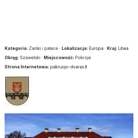
Kategoria:
Zamki i pałace ·
Lokalizacja:
Europa
·
Kraj:
Litwa
Okręg:
Szawelski ·
Miejscowość:
Pokroje
Strona Internetowa:
pakruojo-dvaras.lt