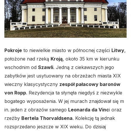
Pokroje
to niewielkie miasto w północnej części
Litwy
,
położone nad rzeką
Kroją
, około 35 km w kierunku
wschodnim od
Szawli
. Jedną z ciekawszych jego
zabytków jest usytuowany na obrzeżach miasta XIX
wieczny klasycystyczny
zespół pałacowy baronów
von Ropp
. Rezydencja ta słynęła niegdyś z niezwykle
bogatego wyposażenia. W jej murach znajdował się m
in. jeden z obrazów samego
Leonarda da Vinc
i oraz
rzeźby
Bertela Thorvaldsena
. Kolekcję tą jednak
rozsprzedano jeszcze w XIX wieku. Do dzisiaj