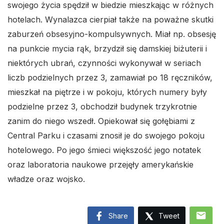
swojego życia spędził w biedzie mieszkając w różnych
hotelach. Wynalazca cierpiał także na poważne skutki
zaburzeń obsesyjno-kompulsywnych. Miał np. obsesję
na punkcie mycia rąk, brzydził się damskiej biżuterii i
niektórych ubrań, czynności wykonywał w seriach
liczb podzielnych przez 3, zamawiał po 18 ręczników,
mieszkał na piętrze i w pokoju, których numery były
podzielne przez 3, obchodził budynek trzykrotnie
zanim do niego wszedł. Opiekował się gołębiami z
Central Parku i czasami znosił je do swojego pokoju
hotelowego. Po jego śmieci większość jego notatek
oraz laboratoria naukowe przejęły amerykańskie
władze oraz wojsko.
mail
Share
Tweet