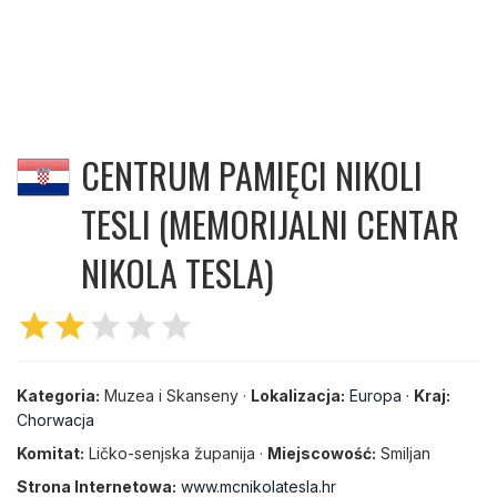
CENTRUM PAMIĘCI NIKOLI
TESLI (MEMORIJALNI CENTAR
NIKOLA TESLA)
star
star
star
star
star
Kategoria:
Muzea i Skanseny ·
Lokalizacja:
Europa
·
Kraj:
Chorwacja
Komitat:
Ličko-senjska županija ·
Miejscowość:
Smiljan
Strona Internetowa:
www.mcnikolatesla.hr