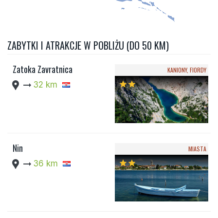
ZABYTKI I ATRAKCJE W POBLIŻU (DO 50 KM)
Zatoka Zavratnica
KANIONY, FIORDY
location_pin
arrow_right_alt
32 km
star
star
Nin
MIASTA
location_pin
arrow_right_alt
36 km
star
star