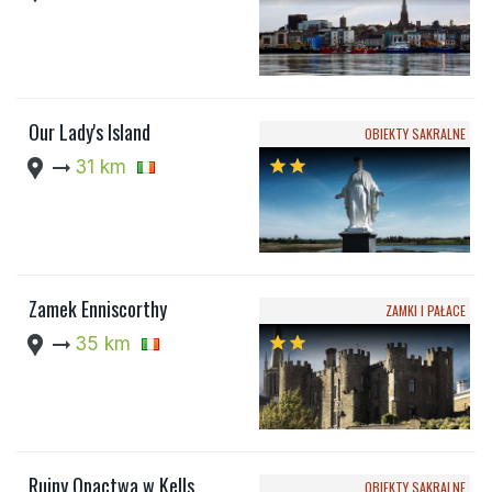
Our Lady's Island
OBIEKTY SAKRALNE
location_pin
arrow_right_alt
31 km
star
star
Zamek Enniscorthy
ZAMKI I PAŁACE
location_pin
arrow_right_alt
35 km
star
star
Ruiny Opactwa w Kells
OBIEKTY SAKRALNE