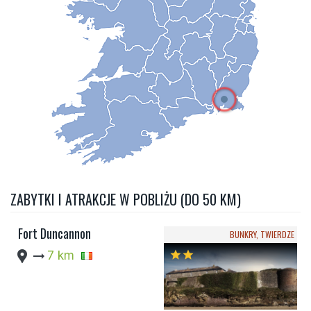
ZABYTKI I ATRAKCJE W POBLIŻU (DO 50 KM)
Fort Duncannon
BUNKRY, TWIERDZE
location_pin
arrow_right_alt
7 km
star
star