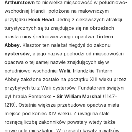
Arthurstown
to niewielka miejscowość w południowo-
wschodniej Irlandii, położona na malowniczym
przylądku
Hook Head
. Jedną z ciekawszych atrakcji
turystycznych są tu znajdujące się na obrzeżach
miasta ruiny średniowiecznego opactwa
Tintern
Abbey
. Klasztor ten należał niegdyś do zakonu
cystersów
, a jego nazwa pochodzi od miejscowości i
opactwa o tej samej nazwie znajdujących się w
południowo-wschodniej
Walii
. Irlandzkie Tintern
Abbey założone zostało na początku XIII wieku przez
przybyłych tu z Walii cystersów. Fundatorem świątyni
był hrabia Pembroke -
Sir William Marshal
(1147-
1219). Ostatnia większa przebudowa opactwa miała
miejsce pod koniec XIV wieku. Z uwagi na stale
rosnącą liczbę zakonników powstały wtedy także
nowe cele mieszkalne. W czasach kasaty majątków