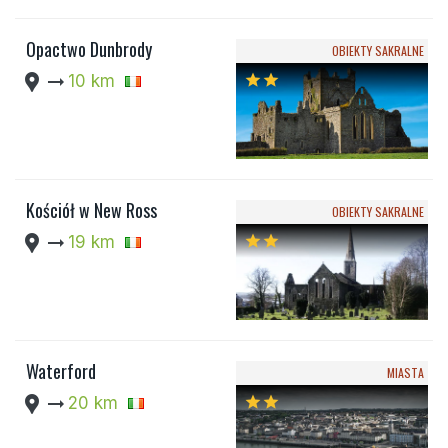
Opactwo Dunbrody
OBIEKTY SAKRALNE
location_pin
arrow_right_alt
10 km
star
star
Kościół w New Ross
OBIEKTY SAKRALNE
location_pin
arrow_right_alt
19 km
star
star
Waterford
MIASTA
location_pin
arrow_right_alt
20 km
star
star