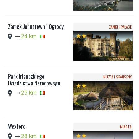
Zamek Johnstown i Ogrody
ZAMKI I PAŁACE
location_pin
arrow_right_alt
24 km
star
star
Park Irlandzkiego
MUZEA I SKANSENY
Dziedzictwa Narodowego
star
star
location_pin
arrow_right_alt
25 km
Wexford
MIASTA
location_pin
arrow_right_alt
28 km
star
star