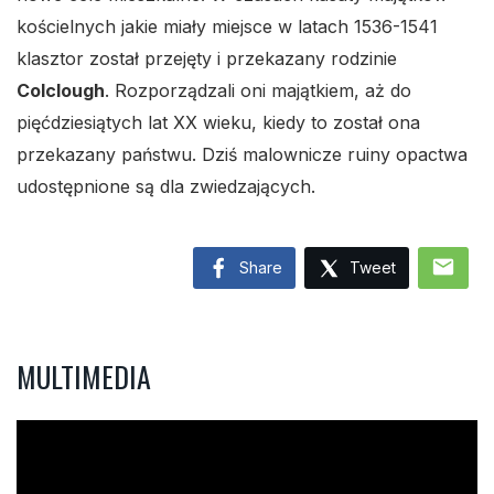
kościelnych jakie miały miejsce w latach 1536-1541
klasztor został przejęty i przekazany rodzinie
Colclough
. Rozporządzali oni majątkiem, aż do
pięćdziesiątych lat XX wieku, kiedy to został ona
przekazany państwu. Dziś malownicze ruiny opactwa
udostępnione są dla zwiedzających.
mail
Share
Tweet
MULTIMEDIA