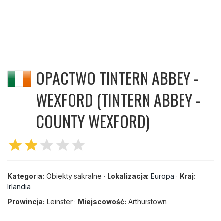
OPACTWO TINTERN ABBEY -
WEXFORD (TINTERN ABBEY -
COUNTY WEXFORD)
star
star
star
star
star
Kategoria:
Obiekty sakralne ·
Lokalizacja:
Europa
·
Kraj:
Irlandia
Prowincja:
Leinster ·
Miejscowość:
Arthurstown