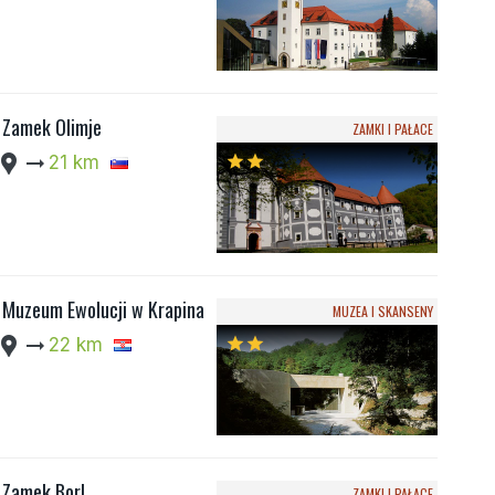
Zamek Olimje
ZAMKI I PAŁACE
cation_pin
arrow_right_alt
21 km
star
star
Muzeum Ewolucji w Krapina
MUZEA I SKANSENY
cation_pin
arrow_right_alt
22 km
star
star
Zamek Borl
ZAMKI I PAŁACE