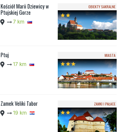
Kościół Marii Dziewicy w
OBIEKTY SAKRALNE
Ptujskiej Gorze
star
star
cation_pin
arrow_right_alt
7 km
Ptuj
MIASTA
cation_pin
arrow_right_alt
17 km
star
star
star
Zamek Veliki Tabor
ZAMKI I PAŁACE
cation_pin
arrow_right_alt
19 km
star
star