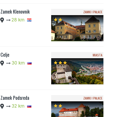
Zamek Klenovnik
ZAMKI I PAŁACE
cation_pin
arrow_right_alt
28 km
star
star
Celje
MIASTA
cation_pin
arrow_right_alt
30 km
star
star
star
Zamek Podsreda
ZAMKI I PAŁACE
cation_pin
arrow_right_alt
32 km
star
star