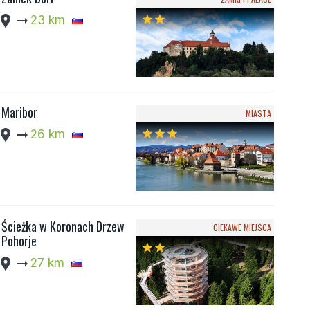
cation_pin
arrow_right_alt
23 km
star
star
Maribor
MIASTA
cation_pin
arrow_right_alt
26 km
star
star
star
Ścieżka w Koronach Drzew
CIEKAWE MIEJSCA
Pohorje
star
star
cation_pin
arrow_right_alt
27 km