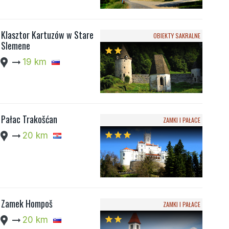
Klasztor Kartuzów w Stare
OBIEKTY SAKRALNE
Slemene
star
star
cation_pin
arrow_right_alt
19 km
Pałac Trakošćan
ZAMKI I PAŁACE
cation_pin
arrow_right_alt
20 km
star
star
star
Zamek Hompoš
ZAMKI I PAŁACE
cation_pin
arrow_right_alt
20 km
star
star