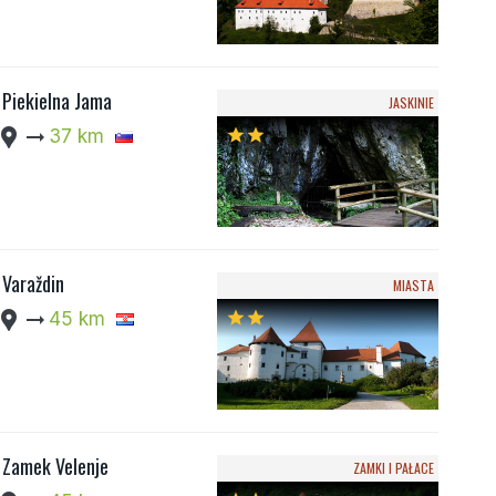
Piekielna Jama
JASKINIE
cation_pin
arrow_right_alt
37 km
star
star
Varaždin
MIASTA
cation_pin
arrow_right_alt
45 km
star
star
Zamek Velenje
ZAMKI I PAŁACE