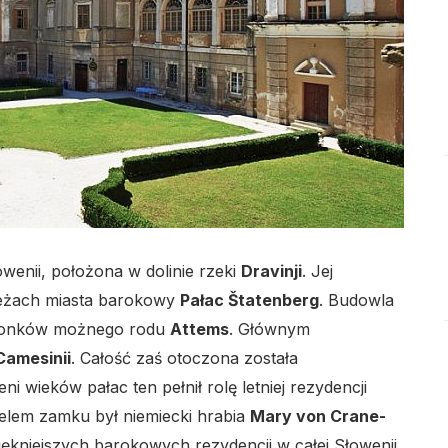
lo
lo
wenii, położona w dolinie rzeki
Dravinji
. Jej
zeżach miasta barokowy
Pałac Štatenberg
. Budowla
członków możnego rodu
Attems
. Głównym
Camesinii
. Całość zaś otoczona została
lo
wieków pałac ten pełnił rolę letniej rezydencji
elem zamku był niemiecki hrabia
Mary von Crane-
iękniejszych barokowych rezydencji w całej Słowenii.