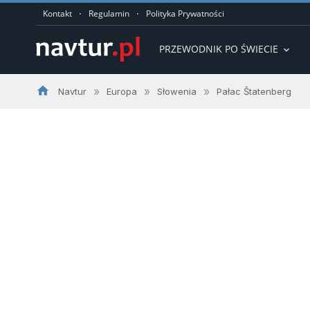
·
·
Kontakt
Regulamin
Polityka Prywatności
PRZEWODNIK PO ŚWIECIE
expand_more
home
»
»
»
Navtur
Europa
Słowenia
Pałac Štatenberg