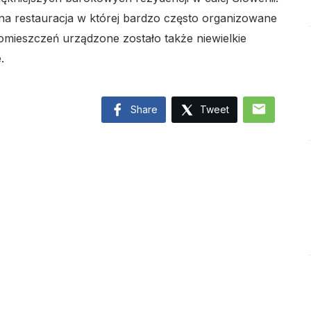
a restauracja w której bardzo często organizowane
omieszczeń urządzone zostało także niewielkie
.
lo
mail
Share
Tweet
lo
lo