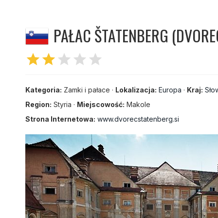
PAŁAC ŠTATENBERG (DVORE
star
star
star
star
star
Kategoria:
Zamki i pałace ·
Lokalizacja:
Europa
·
Kraj:
Sło
Region:
Styria ·
Miejscowość:
Makole
Strona Internetowa:
www.dvorecstatenberg.si