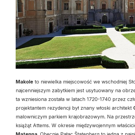
Makole
to niewielka miejscowość we wschodniej Sło
najcenniejszym zabytkiem jest usytuowany na obr
ta wzniesiona została w latach 1720-1740 przez 
projektantem rezydencji był znany włoski architekt
malowniczym parkiem krajobrazowym. Na przestrzeni 
książąt Attems. W okresie międzywojennym właścici
Matenna
. Obecnie Pałac Štatenberg to jedna z najp