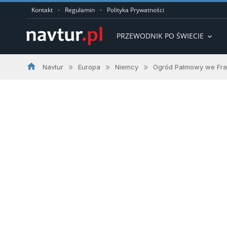
·
·
Kontakt
Regulamin
Polityka Prywatności
PRZEWODNIK PO ŚWIECIE
expand_more
home
»
»
»
Navtur
Europa
Niemcy
Ogród Palmowy we Fra