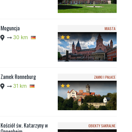
Moguncja
MIASTA
cation_pin
arrow_right_alt
30 km
star
star
Zamek Ronneburg
ZAMKI I PAŁACE
cation_pin
arrow_right_alt
31 km
star
star
Kościół św. Katarzyny w
OBIEKTY SAKRALNE
Oppenheim