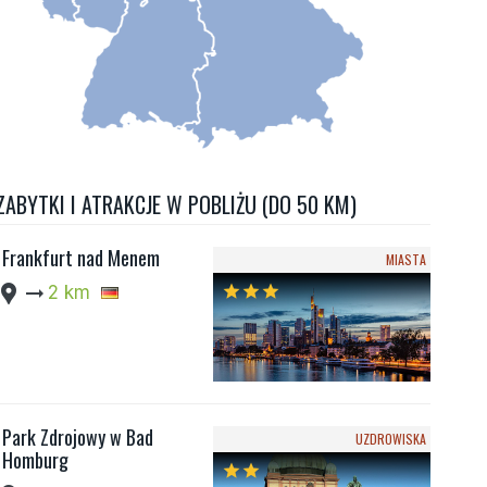
ZABYTKI I ATRAKCJE W POBLIŻU (DO 50 KM)
Frankfurt nad Menem
MIASTA
cation_pin
arrow_right_alt
2 km
star
star
star
Park Zdrojowy w Bad
UZDROWISKA
Homburg
star
star