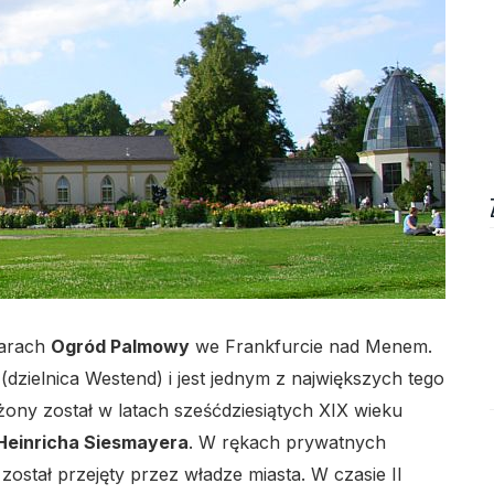
lo
tarach
Ogród Palmowy
we Frankfurcie nad Menem.
(dzielnica Westend) i jest jednym z największych tego
ony został w latach sześćdziesiątych XIX wieku
Heinricha Siesmayera
. W rękach prywatnych
został przejęty przez władze miasta. W czasie II