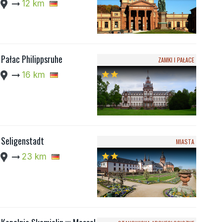
cation_pin
arrow_right_alt
12 km
Pałac Philippsruhe
ZAMKI I PAŁACE
cation_pin
arrow_right_alt
16 km
star
star
Seligenstadt
MIASTA
cation_pin
arrow_right_alt
23 km
star
star