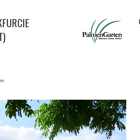
KFURCIE
T)
em