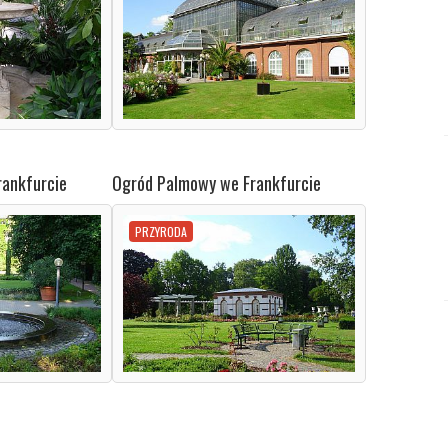
lo
ankfurcie
Ogród Palmowy we Frankfurcie
lo
PRZYRODA
lo