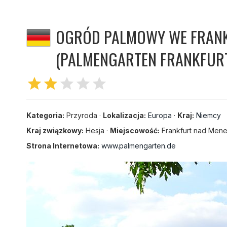
OGRÓD PALMOWY WE FRAN
(PALMENGARTEN FRANKFUR
star
star
star
star
star
Kategoria:
Przyroda ·
Lokalizacja:
Europa
·
Kraj:
Niemcy
Kraj związkowy:
Hesja ·
Miejscowość:
Frankfurt nad Men
Strona Internetowa:
www.palmengarten.de