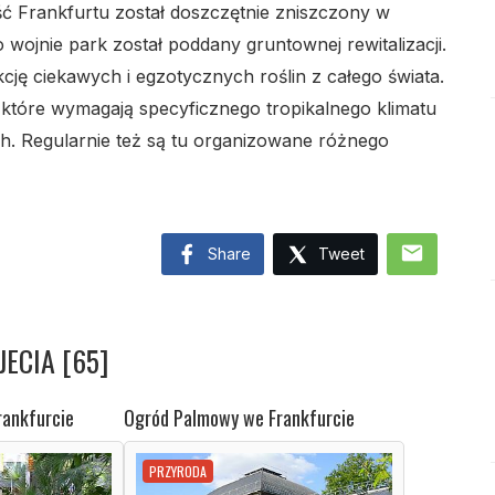
lo
ść Frankfurtu został doszczętnie zniszczony w
wojnie park został poddany gruntownej rewitalizacji.
ę ciekawych i egzotycznych roślin z całego świata.
 które wymagają specyficznego tropikalnego klimatu
h. Regularnie też są tu organizowane różnego
lo
mail
Share
Tweet
lo
ECIA [65]
ankfurcie
Ogród Palmowy we Frankfurcie
PRZYRODA