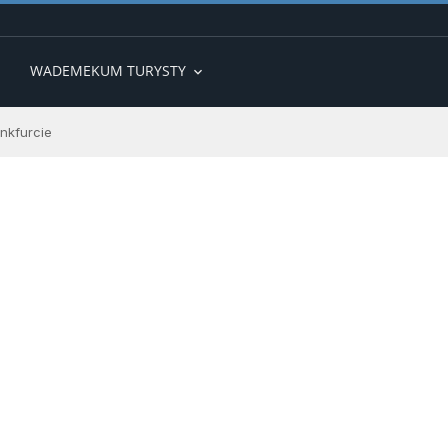
WADEMEKUM TURYSTY
expand_more
nkfurcie